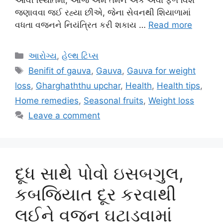
જણાવવા જઈ રહ્યા છીએ, જેના સેવનથી શિયાળામાં
વધતા વજનને નિયંત્રિત કરી શકાય …
Read more
Categories
આરોગ્ય
,
હેલ્થ ટિપ્સ
Tags
Benifit of gauva
,
Gauva
,
Gauva for weight
loss
,
Gharghaththu upchar
,
Health
,
Health tips
,
Home remedies
,
Seasonal fruits
,
Weight loss
Leave a comment
દૂધ સાથે પોવો ઇસબગુલ,
કબજિયાત દૂર કરવાથી
લઈને વજન ઘટાડવામાં