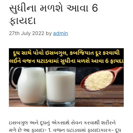
સુધીના મળશે આવા 6
ફાયદા
27th July 2022
by
admin
ઇસબગુલ અને દૂધનું એકસાથે સેવન કરવાથી શરીરને
મળે છે આ ફાયદા- 1. વજન ઘટાડવામાં ફાયદાકારક- દૂધ