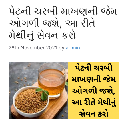
પેટની ચરબી માખણની જેમ
ઓગળી જશે, આ રીતે
મેથીનું સેવન કરો
26th November 2021
by
admin