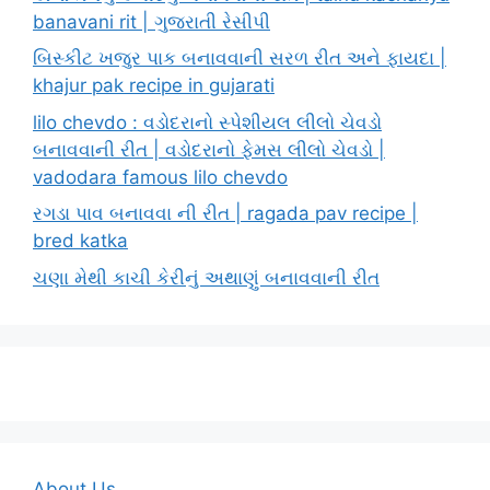
banavani rit | ગુજરાતી રેસીપી
બિસ્કીટ ખજુર પાક બનાવવાની સરળ રીત અને ફાયદા |
khajur pak recipe in gujarati
lilo chevdo : વડોદરાનો સ્પેશીયલ લીલો ચેવડો
બનાવવાની રીત | વડોદરાનો ફેમસ લીલો ચેવડો |
vadodara famous lilo chevdo
રગડા પાવ બનાવવા ની રીત | ragada pav recipe |
bred katka
ચણા મેથી કાચી કેરીનું અથાણું બનાવવાની રીત
About Us