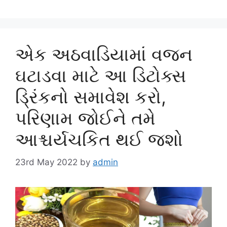
એક અઠવાડિયામાં વજન
ઘટાડવા માટે આ ડિટોક્સ
ડ્રિંકનો સમાવેશ કરો,
પરિણામ જોઈને તમે
આશ્ચર્યચકિત થઈ જશો
23rd May 2022
by
admin