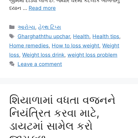
જીમમાં દોડવા લાગે છે. જ્યારે ઘરમાં કેટલીક બાબતોનું
ધ્યાન …
Read more
Categories
આરોગ્ય
,
હેલ્થ ટિપ્સ
Tags
Gharghaththu upchar
,
Health
,
Health tips
,
Home remedies
,
How to loss weight
,
Weight
loss
,
Weight loss drink
,
weight loss problem
Leave a comment
શિયાળામાં વધતા વજનને
નિયંત્રિત કરવા માટે,
ડાયટમાં સામેલ કરો