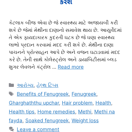
કેટલાક બીજ એવા છે જે સ્વાસ્થ્ય માટે અજાયબી કરી
શકે છે જેમાં મેથીના દાણાનો સમાવેશ થાય છે. આયુર્વેદમાં
તે એક ફાયદાકારક કુદરતી ઘટક છે જે ઘણા સ્વાસ્થ્ય
લાભો પ્રદાન કરવામાં મદદ કરી શકે છે. મેથીના દાણા
પાચનને પ્રોત્સાહન આપે છે અને વજન ઘટાડવામાં મદદ
કરે છે. તેની સાથે કોલેસ્ટ્રોલ અને ડાયાબિટીસમાં બ્લડ
શુગર લેવલને કંટ્રોલ …
Read more
Categories
આરોગ્ય
,
હેલ્થ ટિપ્સ
Tags
Benefits of Fenugreek
,
Fenugreek
,
Gharghaththu upchar
,
Hair problem
,
Health
,
Health tips
,
Home remedies
,
Methi
,
Methi na
fayda
,
Soaked fenugreek
,
Weight loss
Leave a comment