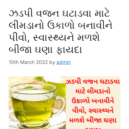
ઝડપી વજન ઘટાડવા માટે
લીમડાનો ઉકાળો બનાવીને
પીવો, સ્વાસ્થ્યને મળશે
બીજા ઘણા ફાયદા
10th March 2022
by
admin