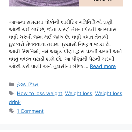
આજના સમયમાં લોકોની શારીરિક ગતિવિધિઓ ઘણી
ઓછી થઈ ગઈ છે, જેના કારણે તેમના પેટની આસપાસ
ઘણી ચરબી જમા થઈ જાય છે. ઘણી વખત તેનાથી
છુટકારો મેળવવાના તમામ પ્રયાસો નિષ્ફળ જાય છે.
આવી સ્થિતિમાં, તમે અમુક પીણાં દ્વારા પેટની ચરબી અને
વધતું વજન ઘટાડી શકો છો. આ પીણાંથી પેટની ચરબી
ઓછી કરો પાણી અને તુલસીના બીજ …
Read more
Categories
હેલ્થ ટિપ્સ
Tags
How to loss weight
,
Weight loss
,
Weight loss
drink
1 Comment