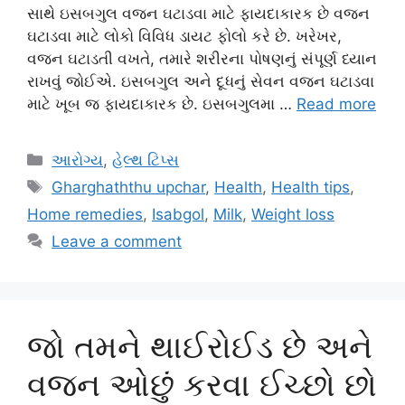
સાથે ઇસબગુલ વજન ઘટાડવા માટે ફાયદાકારક છે વજન
ઘટાડવા માટે લોકો વિવિધ ડાયટ ફોલો કરે છે. ખરેખર,
વજન ઘટાડતી વખતે, તમારે શરીરના પોષણનું સંપૂર્ણ ધ્યાન
રાખવું જોઈએ. ઇસબગુલ અને દૂધનું સેવન વજન ઘટાડવા
માટે ખૂબ જ ફાયદાકારક છે. ઇસબગુલમા …
Read more
Categories
આરોગ્ય
,
હેલ્થ ટિપ્સ
Tags
Gharghaththu upchar
,
Health
,
Health tips
,
Home remedies
,
Isabgol
,
Milk
,
Weight loss
Leave a comment
જો તમને થાઈરોઈડ છે અને
વજન ઓછું કરવા ઈચ્છો છો