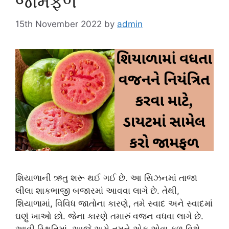
જામફળ
15th November 2022
by
admin
શિયાળાની ઋતુ શરૂ થઈ ગઈ છે. આ સિઝનમાં તાજા
લીલા શાકભાજી બજારમાં આવવા લાગે છે. તેથી,
શિયાળામાં, વિવિધ જાતોના કારણે, તમે સ્વાદ અને સ્વાદમાં
ઘણું ખાઓ છો. જેના કારણે તમારું વજન વધવા લાગે છે.
આવી સ્થિતિમાં, આજે અમે તમને એક એવા ફળ વિશે