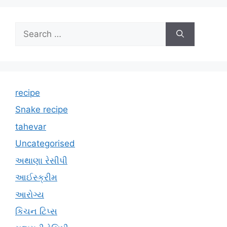
Search
for:
recipe
Snake recipe
tahevar
Uncategorised
અથાણા રેસીપી
આઈસ્ક્રીમ
આરોગ્ય
કિચન ટિપ્સ