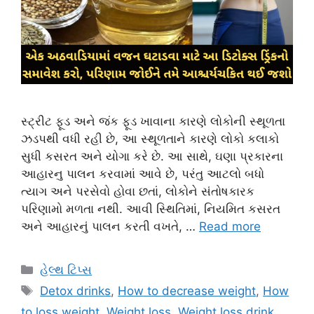
સ્ટ્રીટ ફૂડ અને જંક ફૂડ ખાવાના કારણે લોકોની સ્થૂળતા
ઝડપથી વધી રહી છે, આ સ્થૂળતાને કારણે લોકો કલાકો
સુધી કસરત અને યોગા કરે છે. આ સાથે, ઘણા પ્રકારના
આહારનુ પાલન કરવામાં આવે છે, પરંતુ આટલો બધો
ત્યાગ અને પરસેવો હોવા છતાં, લોકોને સંતોષકારક
પરિણામો મળતા નથી. આવી સ્થિતિમાં, નિયમિત કસરત
અને આહારનું પાલન કરતી વખતે, …
Read more
Categories
હેલ્થ ટિપ્સ
Tags
Detox drinks
,
How to decrease weight
,
How
to loss weight
,
Weight loss
,
Weight loss drink
,