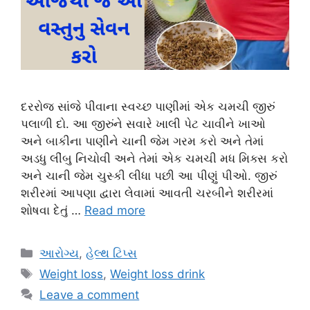
દરરોજ સાંજે પીવાના સ્વચ્છ પાણીમાં એક ચમચી જીરું
પલાળી દો. આ જીરુંને સવારે ખાલી પેટ ચાવીને ખાઓ
અને બાકીના પાણીને ચાની જેમ ગરમ કરો અને તેમાં
અડધુ લીંબુ નિચોવી અને તેમાં એક ચમચી મધ મિક્સ કરો
અને ચાની જેમ ચુસ્કી લીધા પછી આ પીણું પીઓ. જીરું
શરીરમાં આપણા દ્વારા લેવામાં આવતી ચરબીને શરીરમાં
શોષવા દેતું …
Read more
Categories
આરોગ્ય
,
હેલ્થ ટિપ્સ
Tags
Weight loss
,
Weight loss drink
Leave a comment