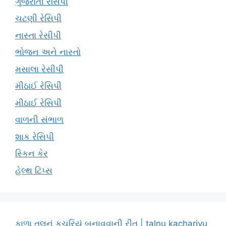
ગુજરાતી રેસિપી
ચટણી રેસિપી
નાસ્તા રેસીપી
ભોજન અને નાસ્તો
મસાલા રેસીપી
મીઠાઈ રેસિપી
મીઠાઈ રેસિપી
વાળની સંભાળ
શાક રેસિપી
સ્કિન કેર
હેલ્થ ટિપ્સ
કાળા તલનું કચરિયું બનાવવાની રીત | talnu kachariyu