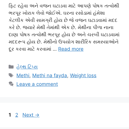
ફિટ રહેવા અને વજન ઘટાડવા માટે આપણે પોષક તત્વોથી
ભરપૂર ખોરાક લેવો જોઈએ. ઘરના રસોડામાં હંમેશા
કેટલીક એવી સામગ્રી હોય છે જે વજન ઘટાડવામાં મદદ
કરે છે. જ્યારે મેથી તેમાંથી એક છે. મેથીના પીળા નાના
દાણા પોષક તત્વોથી ભરપૂર હોય છે અને ચરબી ઘટાડવામાં
મદદરૂપ હોય છે. મેથીનો ઉપયોગ શારીરિક સમસ્યાઓને
દૂર કરવા માટે કરવામાં …
Read more
Categories
હેલ્થ ટિપ્સ
Tags
Methi
,
Methi na fayda
,
Weight loss
Leave a comment
Page
Page
1
2
Next
→