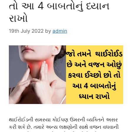
તો આ 4 બાબતોનું ધ્યાન
રાખો
19th July 2022
by
admin
થાઈરોઈડની સમસ્યા કોઈપણ ઉંમરની વ્યક્તિને અસર
કરી શકે છે. તમારે અન્ય લક્ષણોની સાથે વજન વધવાની