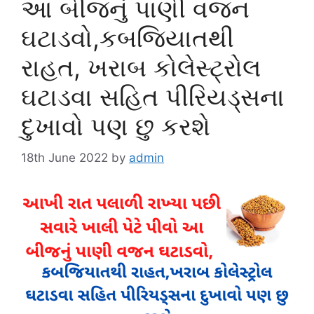
આ બીજનું પાણી વજન
ઘટાડવો,કબજિયાતથી
રાહત, ખરાબ કોલેસ્ટ્રોલ
ઘટાડવા સહિત પીરિયડ્સના
દુખાવો પણ છુ કરશે
18th June 2022
by
admin