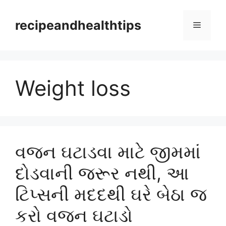
Skip
to
recipeandhealthtips
Menu
content
Weight loss
વજન ઘટાડવા માટે જીમમાં
દોડવાની જરૂર નથી, આ
ટિપ્સની મદદથી ઘરે બેઠા જ
કરો વજન ઘટાડો