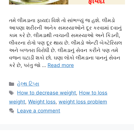
તમે લીમડાના ફાયદા વિશે તો સાંભળ્યું જ હશે. લીમડો
આપણા શરીરની અનેક સમસ્યાઓને દૂર કરવામાં દવાનું
કામ કરે છે. લીમડાથી ત્વચાની સમસ્યાઓ અને કિડની,
લીવરના રોગો પણ દૂર થાય છે. લીમડો એન્ટી બેક્ટેરિયલ
અને બળતરા વિરોધી છે. લીમડાનું સેવન કરીને પણ તમે
વજન ઘટાડી શકો છો. ઘણા લોકો લીમડાના પાનનું સેવન
કરે છે, પરંતુ જો …
Read more
Categories
હેલ્થ ટિપ્સ
Tags
How to decrease weight
,
How to loss
weight
,
Weight loss
,
weight loss problem
Leave a comment