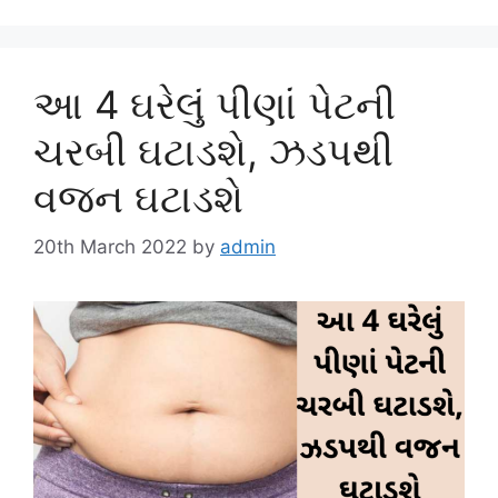
આ 4 ઘરેલું પીણાં પેટની
ચરબી ઘટાડશે, ઝડપથી
વજન ઘટાડશે
20th March 2022
by
admin