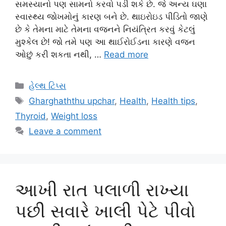
સમસ્યાનો પણ સામનો કરવો પડી શકે છે. જે અન્ય ઘણા
સ્વાસ્થ્ય જોખમોનું કારણ બને છે. થાઇરોઇડ પીડિતો જાણે
છે કે તેમના માટે તેમના વજનને નિયંત્રિત કરવું કેટલું
મુશ્કેલ છે! જો તમે પણ આ થાઈરોઈડના કારણે વજન
ઓછું કરી શકતા નથી, …
Read more
Categories
હેલ્થ ટિપ્સ
Tags
Gharghaththu upchar
,
Health
,
Health tips
,
Thyroid
,
Weight loss
Leave a comment
આખી રાત પલાળી રાખ્યા
પછી સવારે ખાલી પેટે પીવો