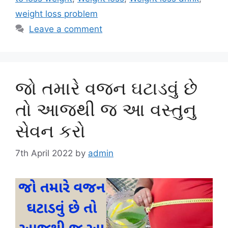
weight loss problem
Leave a comment
જો તમારે વજન ઘટાડવું છે
તો આજથી જ આ વસ્તુનુ
સેવન કરો
7th April 2022
by
admin