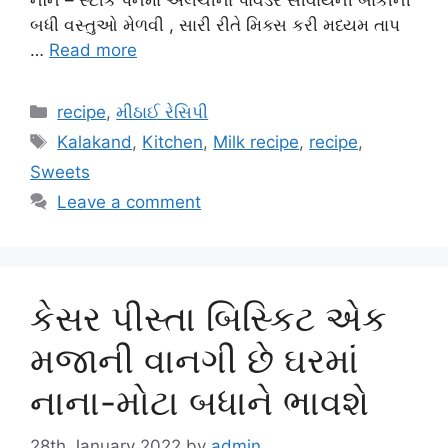
બધી વસ્તુઓ મેળવી , સારી રીતે મિક્સ કરી મધ્યમ તાપ
…
Read more
Categories
recipe
,
મીઠાઈ રેસિપી
Tags
Kalakand
,
Kitchen
,
Milk recipe
,
recipe
,
Sweets
Leave a comment
કેસર પીસ્તા બિસ્કિટ એક
મજાની વાનગી છે ઘરમાં
નાના-મોટા બધાને ભાવશે
28th January 2022
by
admin