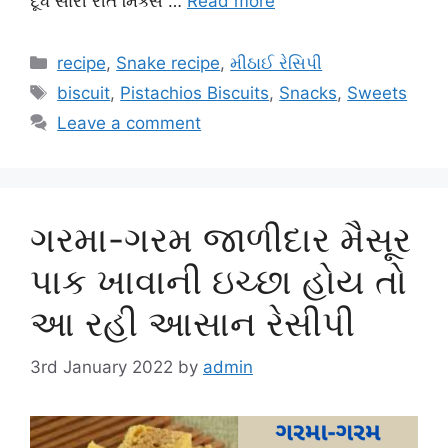
દૂધ સારી રીતે મિક્સ …
Read more
Categories
recipe
,
Snake recipe
,
મીઠાઈ રેસિપી
Tags
biscuit
,
Pistachios Biscuits
,
Snacks
,
Sweets
Leave a comment
ગરમા-ગરમ જાળીદાર મૈસૂર
પાક ખાવાની ઇચ્છા હોય તો
આ રહી આસાન રેસીપી
3rd January 2022
by
admin