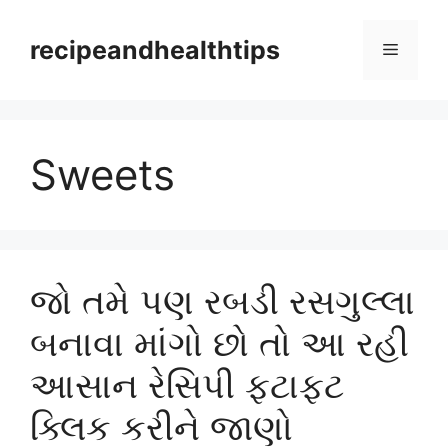
Skip
to
recipeandhealthtips
Menu
content
Sweets
જો તમે પણ રબડી રસગુલ્લા
બનાવા માંગો છો તો આ રહી
આસાન રેસિપી ફટાફટ
ક્લિક કરીને જાણો