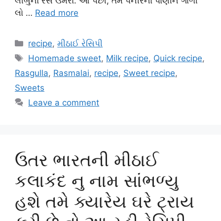
લીંબુનો રસ ઉમેરો. આ પછી, તમે પનીરના પાણીને ગાળી
લો …
Read more
Categories
recipe
,
મીઠાઈ રેસિપી
Tags
Homemade sweet
,
Milk recipe
,
Quick recipe
,
Rasgulla
,
Rasmalai
,
recipe
,
Sweet recipe
,
Sweets
Leave a comment
ઉતર ભારતની મીઠાઈ
કલાકંદ નુ નામ સાંભળ્યુ
હશે તમે ક્યારેય ઘરે ટ્રાય