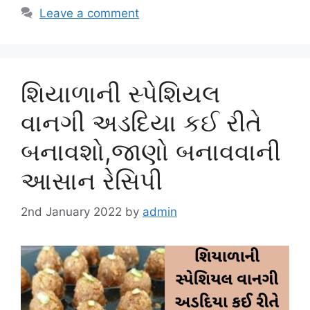
Leave a comment
શિયાળાની સ્પેશિયલ
વાનગી અડદિયા કઈ રીતે
બનાવશો,જાણો બનાવવાની
આસાન રેસિપી
2nd January 2022
by
admin