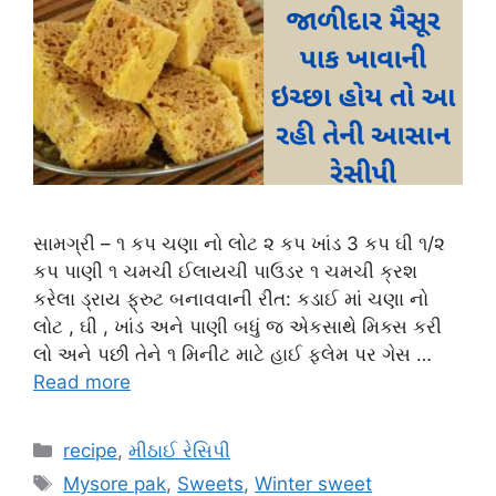
સામગ્રી – ૧ કપ ચણા નો લોટ ૨ કપ ખાંડ 3 કપ ઘી ૧/૨
કપ પાણી ૧ ચમચી ઈલાયચી પાઉડર ૧ ચમચી ક્રશ
કરેલા ડ્રાય ફ્રુટ બનાવવાની રીત: કડાઈ માં ચણા નો
લોટ , ઘી , ખાંડ અને પાણી બધું જ એકસાથે મિક્સ કરી
લો અને પછી તેને ૧ મિનીટ માટે હાઈ ફ્લેમ પર ગેસ …
Read more
Categories
recipe
,
મીઠાઈ રેસિપી
Tags
Mysore pak
,
Sweets
,
Winter sweet