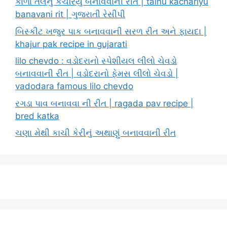
કાળા તલનું કચરિયું બનાવવાની રીત | talnu kachariyu
banavani rit | ગુજરાતી રેસીપી
બિસ્કીટ ખજુર પાક બનાવવાની સરળ રીત અને ફાયદા |
khajur pak recipe in gujarati
lilo chevdo : વડોદરાનો સ્પેશીયલ લીલો ચેવડો
બનાવવાની રીત | વડોદરાનો ફેમસ લીલો ચેવડો |
vadodara famous lilo chevdo
રગડા પાવ બનાવવા ની રીત | ragada pav recipe |
bred katka
ચણા મેથી કાચી કેરીનું અથાણું બનાવવાની રીત