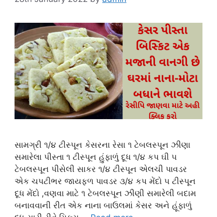
સામગ્રી ૧/૪ ટીસ્પૂન કેસરના રેસા ૧ ટેબલસ્પૂન ઝીણા
સમારેલા પીસ્તા ૧ ટીસ્પૂન હુંફાળું દૂધ ૧/૪ કપ ઘી ૫
ટેબલસ્પૂન પીસેલી સાકર ૧/૪ ટીસ્પૂન એલચી પાવડર
એક ચપટીભર જાયફળ પાવડર ૩/૪ કપ મેંદો ૫ ટીસ્પૂન
દૂધ મેંદો ,વણવા માટે ૧ ટેબલસ્પૂન ઝીણી સમારેલી બદામ
બનાવવાની રીત એક નાના બાઉલમાં કેસર અને હૂંફાળું