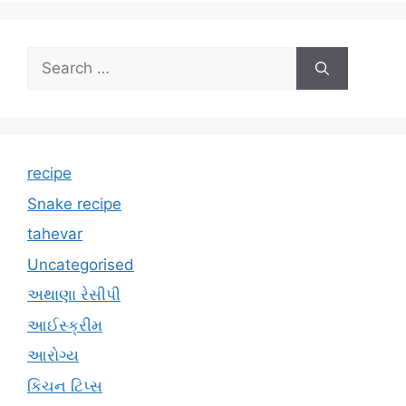
Search
for:
recipe
Snake recipe
tahevar
Uncategorised
અથાણા રેસીપી
આઈસ્ક્રીમ
આરોગ્ય
કિચન ટિપ્સ