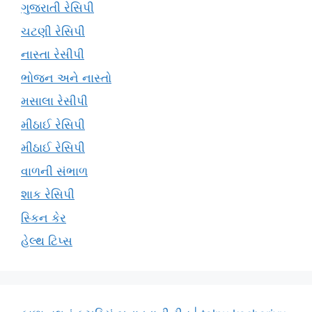
ગુજરાતી રેસિપી
ચટણી રેસિપી
નાસ્તા રેસીપી
ભોજન અને નાસ્તો
મસાલા રેસીપી
મીઠાઈ રેસિપી
મીઠાઈ રેસિપી
વાળની સંભાળ
શાક રેસિપી
સ્કિન કેર
હેલ્થ ટિપ્સ