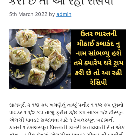
કરી છે તો આ રહી રેસિપી
5th March 2022
by
admin
સામગ્રી ૨ ૧/૪ કપ ખમણેલું તાજું પનીર ૧ ૧/૨ કપ દૂધનો
પાવડર ૧ ૧/૨ કપ તાજું ક્રીમ ૩/૪ કપ સાકર ૧/૨ ટીસ્પૂન
એલચી પાવડર સજાવવા માટે ૧ ટેબલસ્પૂન બદામની
કાતરી ૧ ટેબલસ્પૂન પિસ્તાની કાતરી બનાવવાની રીત એક
નૉન – સ્ટીક પૅનમાં એલચીના પાવડર સીવાયની બાકીની