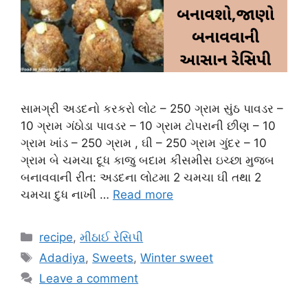
સામગ્રી અડદનો કરકરો લોટ – 250 ગ્રામ સુંઠ પાવડર –
10 ગ્રામ ગંઠોડા પાવડર – 10 ગ્રામ ટોપરાની છીણ – 10
ગ્રામ ખાંડ – 250 ગ્રામ , ઘી – 250 ગ્રામ ગુંદર – 10
ગ્રામ બે ચમચા દૂધ કાજુ બદામ કીસમીસ ઇચ્છા મુજબ
બનાવવાની રીત: અડદના લોટમા 2 ચમચા ઘી તથા 2
ચમચા દુધ નાખી …
Read more
Categories
recipe
,
મીઠાઈ રેસિપી
Tags
Adadiya
,
Sweets
,
Winter sweet
Leave a comment