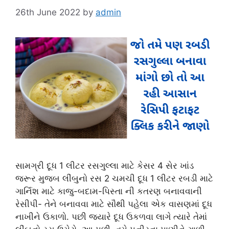
26th June 2022
by
admin
સામગ્રી દૂધ 1 લીટર રસગુલ્લા માટે કેસર 4 સેર ખાંડ
જરૂર મુજબ લીંબુનો રસ 2 ચમચી દૂધ 1 લીટર રબડી માટે
ગાર્નિશ માટે કાજુ-બદામ-પિસ્તા ની કતરણ બનાવવાની
રેસીપી- તેને બનાવવા માટે સૌથી પહેલા એક વાસણમાં દૂધ
નાખીને ઉકાળો. પછી જ્યારે દૂધ ઉકળવા લાગે ત્યારે તેમાં