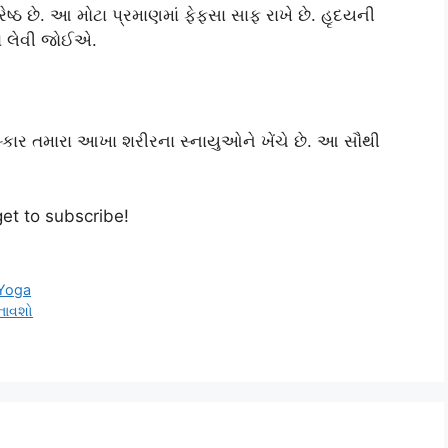
ષ્ઠ છે. આ મોટા પ્રમાણમાં ફેફસા સાફ રાખે છે. હૃદયની
વા લેવી જોઈએ.
્કાર તમારા આખા શરીરના સ્નાયુઓને ખેંચે છે. આ સૌથી
get to subscribe!
Yoga
બનાવશો