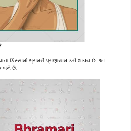
?
ના કિસ્સામાં ભ્રામરી પ્રાણાયામ કરી શકાય છે. આ
 બને છે.