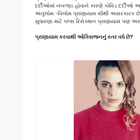
દર્દીઓમાં નબળાઇ હોવાને કારણે કોવિડ દર્દીઓ 
અનુલોમ -વિલોમ પ્રાણાયામ સૌથી અસરકારક છે. આ
સુધારણા માટે પલ્સ રિસેક્શન પ્રાણાયામ પણ અ
પ્રાણાયામ કરવાથી ઓક્સિજનનું સ્તર વધે છે?