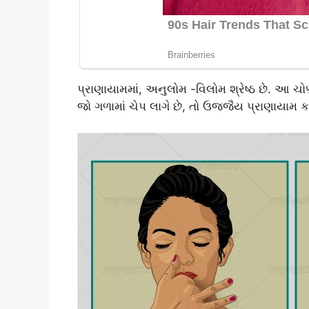
પ્રાણાયામમાં, અનુલોમ -વિલોમ શ્રેષ્ઠ છે. આ ચ
જો ગળામાં ચેપ લાગે છે, તો ઉજ્જૈય પ્રાણાયામ