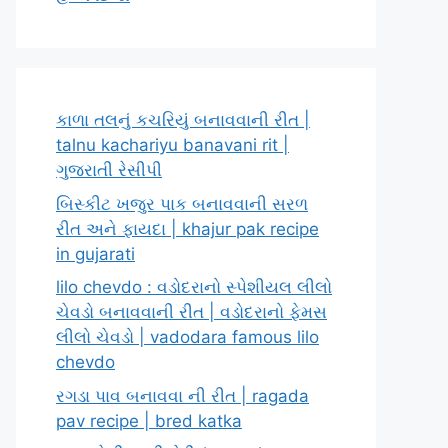
કાળા તલનું કચરિયું બનાવવાની રીત |
talnu kachariyu banavani rit |
ગુજરાતી રેસીપી
બિસ્કીટ ખજુર પાક બનાવવાની સરળ
રીત અને ફાયદા | khajur pak recipe
in gujarati
lilo chevdo : વડોદરાનો સ્પેશીયલ લીલો
ચેવડો બનાવવાની રીત | વડોદરાનો ફેમસ
લીલો ચેવડો | vadodara famous lilo
chevdo
રગડા પાવ બનાવવા ની રીત | ragada
pav recipe | bred katka