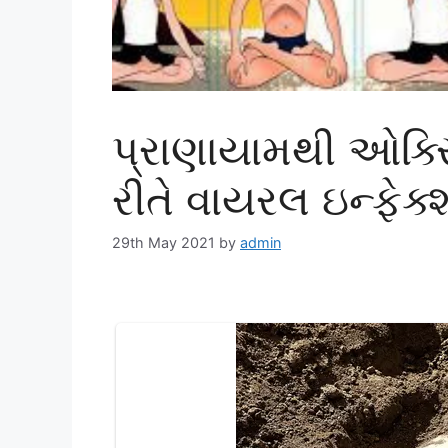
પ્રાણાયામથી ઓક્સ
રીતે વાયરલ ઇન્ફે
29th May 2021
by
admin