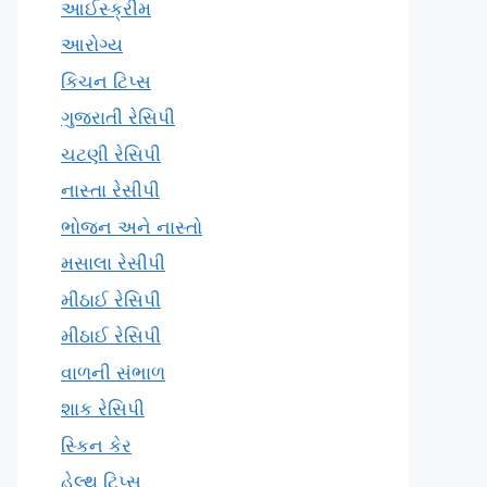
આઈસ્ક્રીમ
આરોગ્ય
કિચન ટિપ્સ
ગુજરાતી રેસિપી
ચટણી રેસિપી
નાસ્તા રેસીપી
ભોજન અને નાસ્તો
મસાલા રેસીપી
મીઠાઈ રેસિપી
મીઠાઈ રેસિપી
વાળની સંભાળ
શાક રેસિપી
સ્કિન કેર
હેલ્થ ટિપ્સ