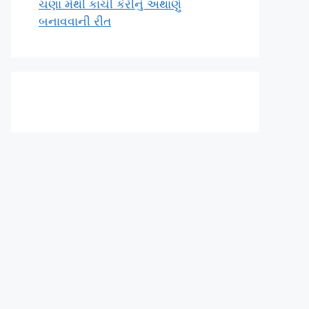
ચણા મેથી કાચી કેરીનું અથાણું
બનાવવાની રીત