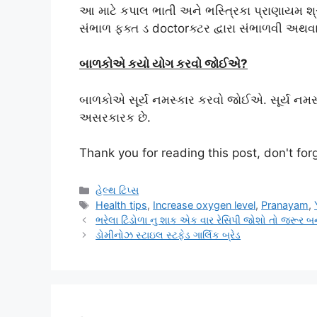
આ માટે કપાલ ભાતી અને ભસ્ત્રિકા પ્રાણાયમ શ્રે
સંભાળ ફક્ત ડ doctorક્ટર દ્વારા સંભાળવી અથ
બાળકોએ કયો યોગ કરવો જોઈએ?
બાળકોએ સૂર્ય નમસ્કાર કરવો જોઈએ. સૂર્ય નમસ
અસરકારક છે.
Thank you for reading this post, don't for
Categories
હેલ્થ ટિપ્સ
Tags
Health tips
,
Increase oxygen level
,
Pranayam
,
ભરેલા ટિંડોળા નુ શાક એક વાર રેસિપી જોશો તો જરૂર 
ડોમીનોઝ સ્ટાઇલ સ્ટફેડ ગાર્લિક બ્રેડ