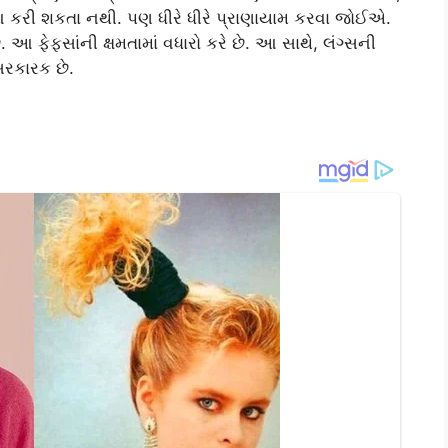
આ કરી શકતા નથી. પણ ધીરે ધીરે પ્રાણાયામ કરવા જોઈએ.
 ફેફસાંની ક્ષમતામાં વધારો કરે છે. આ સાથે, લંગ્સની
સરકારક છે.