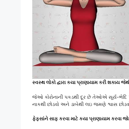
સ્વસ્થ લોકો દ્વારા કયા પ્રાણાયામ કરી શકાય જ
જેઓ કોરોનાની પકડથી દૂર છે તેઓએ સૂર્ય-ભેદિ 
નાકથી છોડવો અને ડાબેથી લઇ જમણે શ્વાસ છોડવ
ફેફસાંને સાફ કરવા માટે કયા પ્રાણાયામ કરવા 