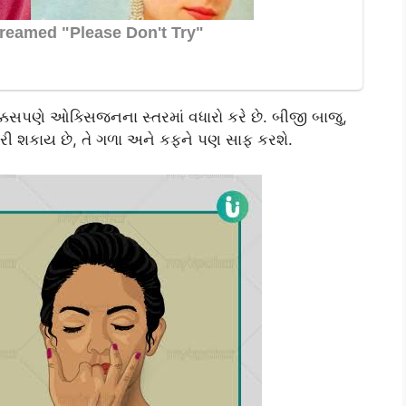
ોક્કસપણે ઓક્સિજનના સ્તરમાં વધારો કરે છે. બીજી બાજુ,
 કરી શકાય છે, તે ગળા અને કફને પણ સાફ કરશે.