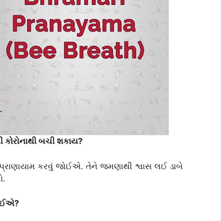
ેથી કોરોનાથી બચી શકાય?
પ્રાણાયામ કરવું જોઈએ. તેને જમણાથી શ્વાસ લઈ ડાબે
ો.
જોઈએ?