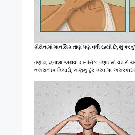
કોરોનામાં માનસિક તાણ પણ વધી રહ્યો છે, શું કરવું
તણાવ, હતાશા અથવા માનસિક તણાવમાં વધારો થવા
નકારાત્મક વિચારો, તાણનું દુર કરવામા અસરકારક