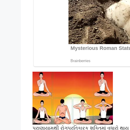
પ્રાણાયામથી રોગપ્રતિકારક શક્તિમાં વધારો થાય છે