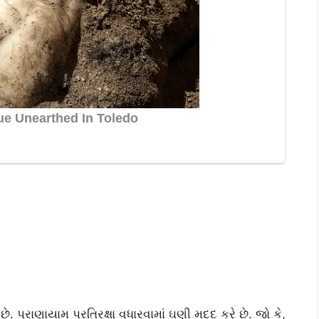
. પ્રાણાયામ પ્રતિરક્ષા વધારવામાં ઘણી મદદ કરે છે. જો કે,