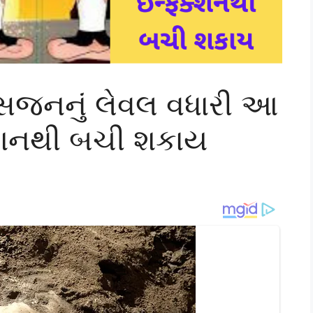
િજનનું લેવલ વધારી આ
ક્શનથી બચી શકાય