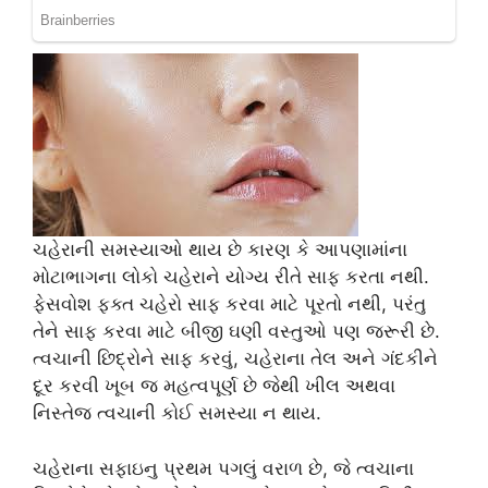
ચહેરાની સમસ્યાઓ થાય છે કારણ કે આપણામાંના
મોટાભાગના લોકો ચહેરાને યોગ્ય રીતે સાફ કરતા નથી.
ફેસવોશ ફક્ત ચહેરો સાફ કરવા માટે પૂરતો નથી, પરંતુ
તેને સાફ કરવા માટે બીજી ઘણી વસ્તુઓ પણ જરૂરી છે.
ત્વચાની છિદ્રોને સાફ કરવું, ચહેરાના તેલ અને ગંદકીને
દૂર કરવી ખૂબ જ મહત્વપૂર્ણ છે જેથી ખીલ અથવા
નિસ્તેજ ત્વચાની કોઈ સમસ્યા ન થાય.
ચહેરાના સફાઇનુ પ્રથમ પગલું વરાળ છે, જે ત્વચાના