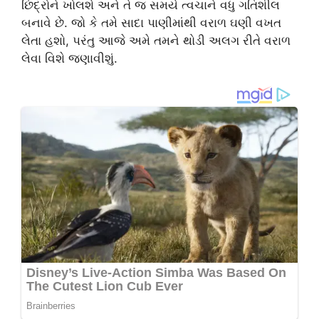
છિદ્રોને ખોલશે અને તે જ સમયે ત્વચાને વધુ ગતિશીલ
બનાવે છે. જો કે તમે સાદા પાણીમાંથી વરાળ ઘણી વખત
લેતા હશો, પરંતુ આજે અમે તમને થોડી અલગ રીતે વરાળ
લેવા વિશે જણાવીશું.