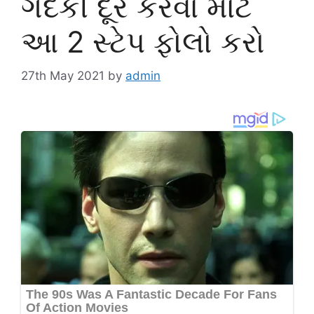
ગંદકી દૂર કરવા માટે
આ 2 સ્ટેપ ફોલો કરો
27th May 2021
by
admin