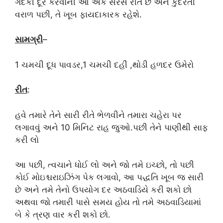
ગંદકી દૂર કરવાની આ એક સરસ રીત છે અને કુદરતી
વરાળ પછી, તે ખૂબ ફાયદાકારક રહેશે.
સામગ્રી
–
1 ચમચી દૂધ પાવડર,1 ચમચી દહીં ,થોડી હળદર ઉમેરો
રીત
:
હવે તમારે તેને સારી રીતે ભેળવીને તમારા ચહેરા પર
લગાવવું અને 10 મિનિટ રાહ જુઓ.પછી તેને પાણીથી સાફ
કરી લો
આ પછી, ત્વચાને ધોઈ લો અને જો તમે ઇચ્છો, તો પછી
કોઈ મોઇશ્ચરાઇઝિંગ પેક લગાવો, આ પદ્ધતિ ખૂબ જ સારી
છે અને તમે તેનો ઉપયોગ દર અઠવાડિયે કરી શકો છો
અથવા જો તમારી પાસે સમય હોય તો તમે અઠવાડિયામાં
બે કે ત્રણ વાર કરી શકો છો.