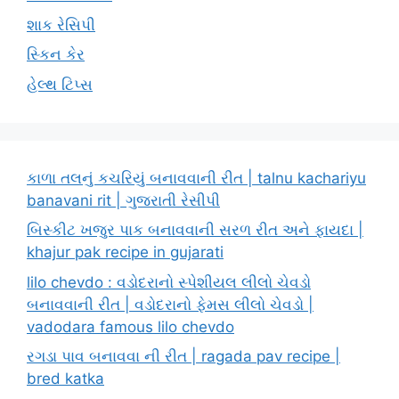
શાક રેસિપી
સ્કિન કેર
હેલ્થ ટિપ્સ
કાળા તલનું કચરિયું બનાવવાની રીત | talnu kachariyu
banavani rit | ગુજરાતી રેસીપી
બિસ્કીટ ખજુર પાક બનાવવાની સરળ રીત અને ફાયદા |
khajur pak recipe in gujarati
lilo chevdo : વડોદરાનો સ્પેશીયલ લીલો ચેવડો
બનાવવાની રીત | વડોદરાનો ફેમસ લીલો ચેવડો |
vadodara famous lilo chevdo
રગડા પાવ બનાવવા ની રીત | ragada pav recipe |
bred katka