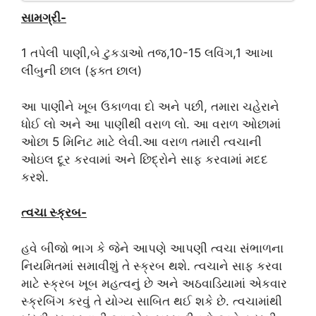
સામગ્રી-
1 તપેલી પાણી,બે ટુકડાઓ તજ,10-15 લવિંગ,1 આખા
લીંબુની છાલ (ફક્ત છાલ)
આ પાણીને ખૂબ ઉકાળવા દો અને પછી, તમારા ચહેરાને
ધોઈ લો અને આ પાણીથી વરાળ લો. આ વરાળ ઓછામાં
ઓછા 5 મિનિટ માટે લેવી.આ વરાળ તમારી ત્વચાની
ઓઇલ દૂર કરવામાં અને છિદ્રોને સાફ કરવામાં મદદ
કરશે.
ત્વચા સ્ક્રબ-
હવે બીજો ભાગ કે જેને આપણે આપણી ત્વચા સંભાળના
નિયમિતમાં સમાવીશું તે સ્ક્રબ થશે. ત્વચાને સાફ કરવા
માટે સ્ક્રબ ખૂબ મહત્વનું છે અને અઠવાડિયામાં એકવાર
સ્ક્રબિંગ કરવું તે યોગ્ય સાબિત થઈ શકે છે. ત્વચામાંથી