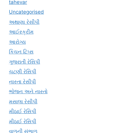
tahevar
Uncategorised
અથાણા રેસીપી
આઈસ્ક્રીમ
આરોગ્ય
કિચન ટિપ્સ
ગુજરાતી રેસિપી
ચટણી રેસિપી
નાસ્તા રેસીપી
ભોજન અને નાસ્તો
મસાલા રેસીપી
મીઠાઈ રેસિપી
મીઠાઈ રેસિપી
વાળની સંભાળ