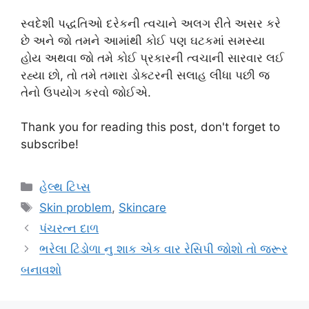
સ્વદેશી પદ્ધતિઓ દરેકની ત્વચાને અલગ રીતે અસર કરે
છે અને જો તમને આમાંથી કોઈ પણ ઘટકમાં સમસ્યા
હોય અથવા જો તમે કોઈ પ્રકારની ત્વચાની સારવાર લઈ
રહ્યા છો, તો તમે તમારા ડોક્ટરની સલાહ લીધા પછી જ
તેનો ઉપયોગ કરવો જોઈએ.
Thank you for reading this post, don't forget to
subscribe!
Categories
હેલ્થ ટિપ્સ
Tags
Skin problem
,
Skincare
પંચરત્ન દાળ
ભરેલા ટિંડોળા નુ શાક એક વાર રેસિપી જોશો તો જરૂર
બનાવશો