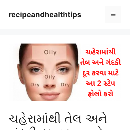
Skip
to
recipeandhealthtips
Menu
content
ચહેરામાંથી તેલ અને