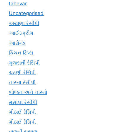
tahevar
Uncategorised
અથાણા રેસીપી
આઈસ્ક્રીમ
આરોગ્ય
કિચન ટિપ્સ
ગુજરાતી રેસિપી
ચટણી રેસિપી
નાસ્તા રેસીપી
ભોજન અને નાસ્તો
મસાલા રેસીપી
મીઠાઈ રેસિપી
મીઠાઈ રેસિપી
વાળની સંભાળ