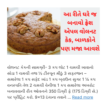
વોલનટ કેકની સામગ્રી- 3 કપ લોટ 1 ચમચી ખાવાનો
સોડા 1 ચમચી તજ ½ ટીસ્પૂન મીઠું 3 સફરજન –
સમારેલા 1 કપ સફેદ ખાંડ 1 કપ બ્રાઉન સુગર 1 ¼ કપ
વનસ્પતિ તેલ 2 ચમચી વેનીલા 1 કપ સમારેલા અખરોટ
બનાવવાની રીત ઓવનને 350 ડિગ્રી ફે (175 ડિગ્રી સે.)
પર પ્રીહિટ કરો. 9×13 ઇંચના તવાને …
Read more