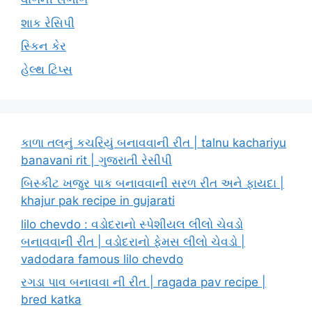
શાક રેસિપી
સ્કિન કેર
હેલ્થ ટિપ્સ
કાળા તલનું કચરિયું બનાવવાની રીત | talnu kachariyu
banavani rit | ગુજરાતી રેસીપી
બિસ્કીટ ખજુર પાક બનાવવાની સરળ રીત અને ફાયદા |
khajur pak recipe in gujarati
lilo chevdo : વડોદરાનો સ્પેશીયલ લીલો ચેવડો
બનાવવાની રીત | વડોદરાનો ફેમસ લીલો ચેવડો |
vadodara famous lilo chevdo
રગડા પાવ બનાવવા ની રીત | ragada pav recipe |
bred katka