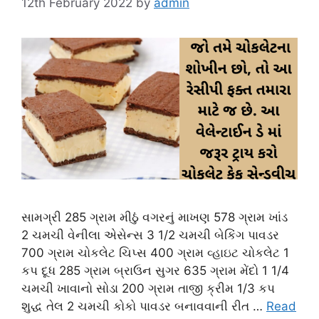
12th February 2022
by
admin
સામગ્રી 285 ગ્રામ મીઠું વગરનું માખણ 578 ગ્રામ ખાંડ
2 ચમચી વેનીલા એસેન્સ 3 1/2 ચમચી બેકિંગ પાવડર
700 ગ્રામ ચોકલેટ ચિપ્સ 400 ગ્રામ વ્હાઇટ ચોકલેટ 1
કપ દૂધ 285 ગ્રામ બ્રાઉન સુગર 635 ગ્રામ મેંદો 1 1/4
ચમચી ખાવાનો સોડા 200 ગ્રામ તાજી ક્રીમ 1/3 કપ
શુદ્ધ તેલ 2 ચમચી કોકો પાવડર બનાવવાની રીત …
Read