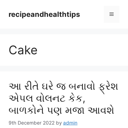
Skip
to
recipeandhealthtips
Menu
content
Cake
આ રીતે ઘરે જ બનાવો ફ્રેશ
એપલ વોલનટ કેક,
બાળકોને પણ મજા આવશે
9th December 2022
by
admin