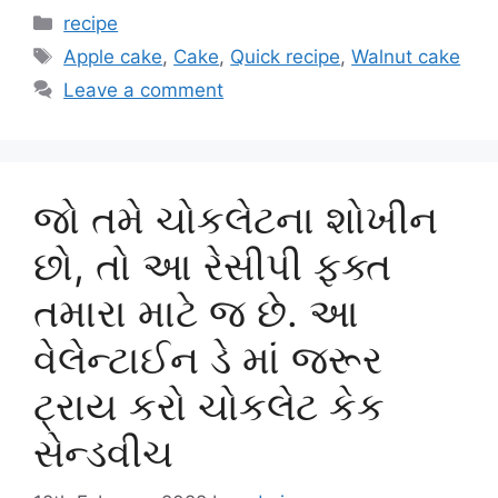
Categories
recipe
Tags
Apple cake
,
Cake
,
Quick recipe
,
Walnut cake
Leave a comment
જો તમે ચોકલેટના શોખીન
છો, તો આ રેસીપી ફક્ત
તમારા માટે જ છે. આ
વેલેન્ટાઈન ડે માં જરૂર
ટ્રાય કરો ચોકલેટ કેક
સેન્ડવીચ