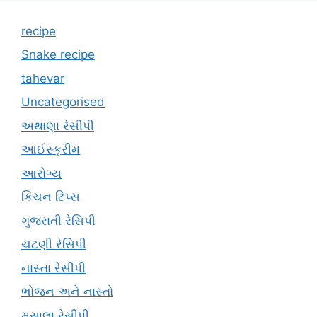
recipe
Snake recipe
tahevar
Uncategorised
અથાણા રેસીપી
આઈસ્ક્રીમ
આરોગ્ય
કિચન ટિપ્સ
ગુજરાતી રેસિપી
ચટણી રેસિપી
નાસ્તા રેસીપી
ભોજન અને નાસ્તો
મસાલા રેસીપી