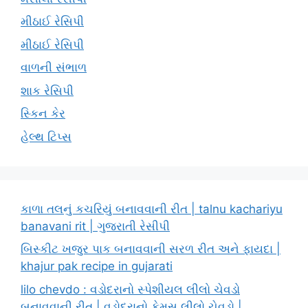
મીઠાઈ રેસિપી
મીઠાઈ રેસિપી
વાળની સંભાળ
શાક રેસિપી
સ્કિન કેર
હેલ્થ ટિપ્સ
કાળા તલનું કચરિયું બનાવવાની રીત | talnu kachariyu
banavani rit | ગુજરાતી રેસીપી
બિસ્કીટ ખજુર પાક બનાવવાની સરળ રીત અને ફાયદા |
khajur pak recipe in gujarati
lilo chevdo : વડોદરાનો સ્પેશીયલ લીલો ચેવડો
બનાવવાની રીત | વડોદરાનો ફેમસ લીલો ચેવડો |