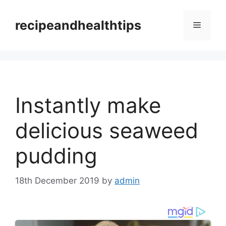
Skip
to
recipeandhealthtips
Menu
content
Instantly make
delicious seaweed
pudding
18th December 2019
by
admin