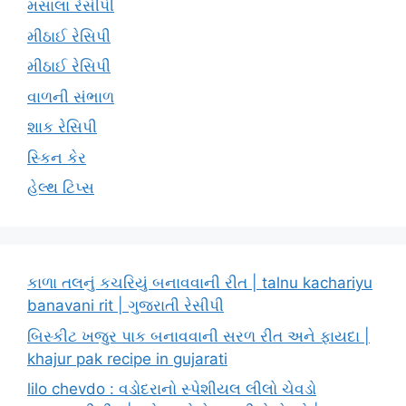
મસાલા રેસીપી
મીઠાઈ રેસિપી
મીઠાઈ રેસિપી
વાળની સંભાળ
શાક રેસિપી
સ્કિન કેર
હેલ્થ ટિપ્સ
કાળા તલનું કચરિયું બનાવવાની રીત | talnu kachariyu
banavani rit | ગુજરાતી રેસીપી
બિસ્કીટ ખજુર પાક બનાવવાની સરળ રીત અને ફાયદા |
khajur pak recipe in gujarati
lilo chevdo : વડોદરાનો સ્પેશીયલ લીલો ચેવડો