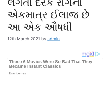
લગતા દરેક રોગનો
એકમાત્ર ઈલાજ છે
આ એક ઔષધી
12th March 2021
by
admin