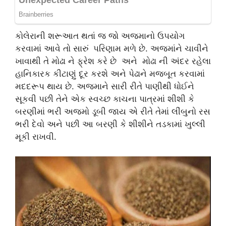
કોલેરાની શરૂઆત થતાં જ જો અજમાનો ઉપયોગ
કરવામાં આવે તો સારું પરિણામ મળે છે. અજમાંને ચાવીને
ખાવાથી તે મોઢા ને ફ્રેશ કરે છે અને મોઢા ની અંદર રહેલા
હાનિકારક કીટાણું દૂર કરશે અને પેઢાને મજબૂત કરવામાં
મદદરૂપ થાય છે. અજમાને સારી રીતે પાણીથી ધોઈને
સૂકવી પછી તેને એક સ્વચ્છ કાચના પાત્રમાં શીશી કે
બરણીમાં ભરી અજમો ડૂબી જાય એ રીતે તેમાં લીંબુનો રસ
ભરી દેવો અને પછી આ બરણી કે શીશીને તડકામાં ખુલ્લી
મૂકી રાખવી.