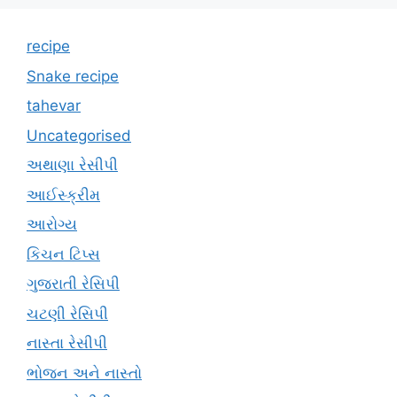
recipe
Snake recipe
tahevar
Uncategorised
અથાણા રેસીપી
આઈસ્ક્રીમ
આરોગ્ય
કિચન ટિપ્સ
ગુજરાતી રેસિપી
ચટણી રેસિપી
નાસ્તા રેસીપી
ભોજન અને નાસ્તો