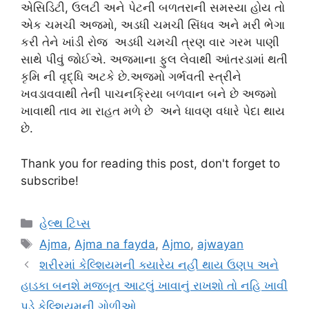
એસિડિટી, ઉલટી અને પેટની બળતરાની સમસ્યા હોય તો
એક ચમચી અજમો, અડધી ચમચી સિંધવ અને મરી ભેગા
કરી તેને ખાંડી રોજ અડધી ચમચી ત્રણ વાર ગરમ પાણી
સાથે પીવું જોઈએ. અજમાના ફુલ લેવાથી આંતરડામાં થતી
કૃમિ ની વૃદ્ધિ અટકે છે.અજમો ગર્ભવતી સ્ત્રીને
ખવડાવવાથી તેની પાચનક્રિયા બળવાન બને છે અજમો
ખાવાથી તાવ મા રાહત મળે છે અને ધાવણ વધારે પેદા થાય
છે.
Thank you for reading this post, don't forget to
subscribe!
Categories
હેલ્થ ટિપ્સ
Tags
Ajma
,
Ajma na fayda
,
Ajmo
,
ajwayan
શરીરમાં કેલ્શિયમની ક્યારેય નહીં થાય ઉણપ અને
હાડકા બનશે મજબૂત આટલું ખાવાનું રાખશો તો નહિ ખાવી
પડે કેલ્શિયમની ગોળીઓ