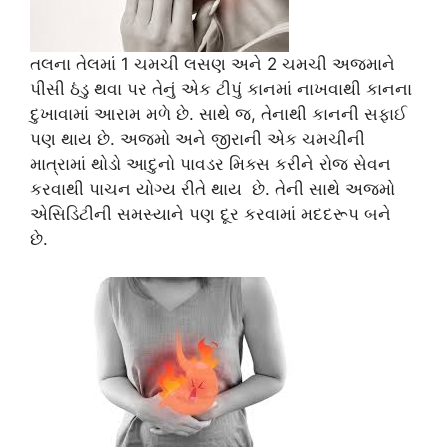
તલના તેલમાં 1 ચમચી લસણ અને 2 ચમચી અજમાને
પીસી ઠંડુ થવા પર તેનું એક ટીપું કાનમાં નાખવાથી કાનના
દુખાવામાં આરામ મળે છે. સાથે જ, તેનાથી કાનની સફાઈ
પણ થાય છે. અજમો અને જીરાની એક ચમચીની
માત્રામાં થોડો આદુનો પાવડર મિક્સ કરીને રોજ સેવન
કરવાથી પાચન યોગ્ય રીતે થાય છે. તેની સાથે અજમો
એસિડિટીની સમસ્યાને પણ દૂર કરવામાં મદદરૂપ બને
છે.