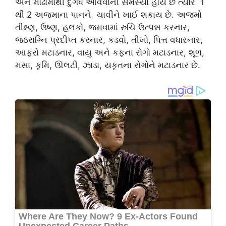
અને મોઢામાંથી દુર્ગંધ આવવાની સમસ્યા હોય છે ત્યારે 1
થી 2 અજમાના પાનને ચાવીને ખાઈ શકાય છે. અજમો
તીક્ષ્ણ, ઉષ્ણ, હલકો, જમવામાં રુચિ ઉત્પન્ન કરનાર,
જઠરાગ્નિ પ્રદીપ્ત કરનાર, કડવો, તીખો, પિત્ત વધારનાર,
આફરો મટાડનાર, વાયુ અને કફના રોગો મટાડનાર, શૂળ,
મસા, કૃમિ, ઊલટી, ઝાડા, યકૃતના રોગોને મટાડનાર છે.