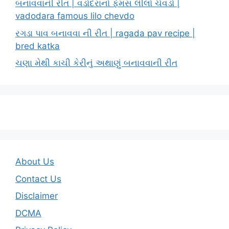
બનાવવાની રીત | વડોદરાનો ફેમસ લીલો ચેવડો |
vadodara famous lilo chevdo
રગડા પાવ બનાવવા ની રીત | ragada pav recipe |
bred katka
ચણા મેથી કાચી કેરીનું અથાણું બનાવવાની રીત
About Us
Contact Us
Disclaimer
DCMA