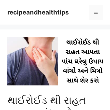
Skip
to
recipeandhealthtips
Menu
content
થાઈરોઈડ થી રાહત