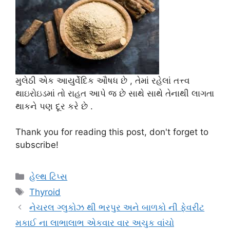
મુલેઠી એક આયુર્વેદિક ઔષધ છે , તેમાં રહેલાં તત્ત્વ
થાઇરોઇડમાં તો રાહત આપે જ છે સાથે સાથે તેનાથી લાગતા
થાકને પણ દૂર કરે છે .
Thank you for reading this post, don't forget to
subscribe!
Categories
હેલ્થ ટિપ્સ
Tags
Thyroid
નેચરલ ગ્લુકોઝ થી ભરપુર અને બાળકો ની ફેવરીટ
મકાઈ ના લાભાલાભ એકવાર વાર અચુક વાંચો