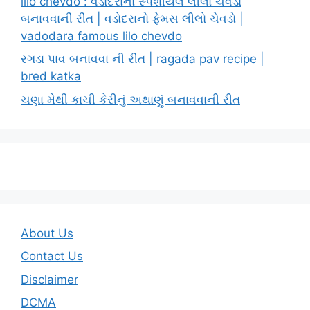
lilo chevdo : વડોદરાનો સ્પેશીયલ લીલો ચેવડો
બનાવવાની રીત | વડોદરાનો ફેમસ લીલો ચેવડો |
vadodara famous lilo chevdo
રગડા પાવ બનાવવા ની રીત | ragada pav recipe |
bred katka
ચણા મેથી કાચી કેરીનું અથાણું બનાવવાની રીત
About Us
Contact Us
Disclaimer
DCMA