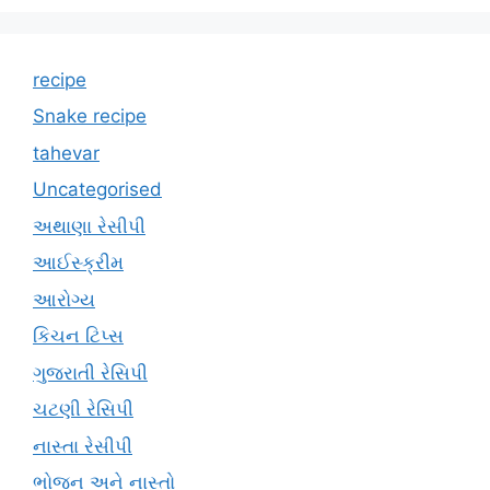
recipe
Snake recipe
tahevar
Uncategorised
અથાણા રેસીપી
આઈસ્ક્રીમ
આરોગ્ય
કિચન ટિપ્સ
ગુજરાતી રેસિપી
ચટણી રેસિપી
નાસ્તા રેસીપી
ભોજન અને નાસ્તો