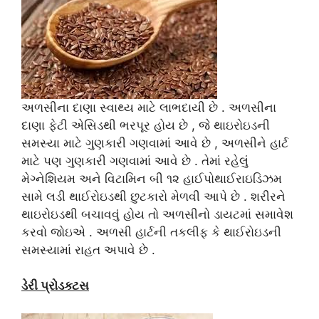
અળસીના દાણા સ્વાથ્ય માટે લાભદાયી છે . અળસીના
દાણા ફેટી એસિડથી ભરપૂર હોય છે , જે થાઇરોઇડની
સમસ્યા માટે ગુણકારી ગણવામાં આવે છે , અળસીને હાર્ટ
માટે પણ ગુણકારી ગણવામાં આવે છે . તેમાં રહેલું
મેગ્નેશિયમ અને વિટામિન બી ૧૨ હાઈપોથાઈરાઇડિઝમ
સામે લડી થાઈરોઇડથી છુટકારો મેળવી આપે છે . શરીરને
થાઇરોઇડથી બચાવવું હોય તો અળસીનો ડાયટમાં સમાવેશ
કરવો જોઇએ . અળસી હાર્ટની તકલીફ કે થાઈરોઇડની
સમસ્યામાં રાહત અપાવે છે .
ડેરી પ્રોડક્ટસ