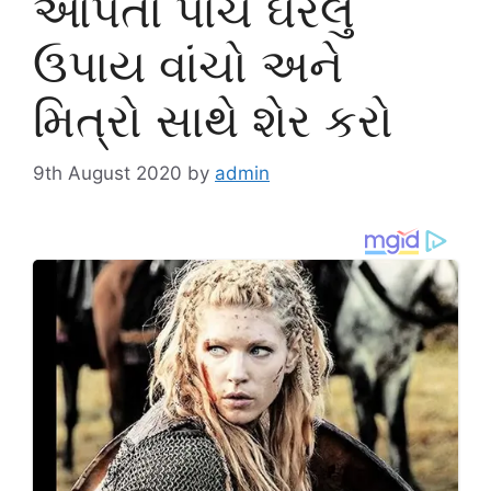
આપતા પાંચ ઘરેલુ
ઉપાય વાંચો અને
મિત્રો સાથે શેર કરો
9th August 2020
by
admin