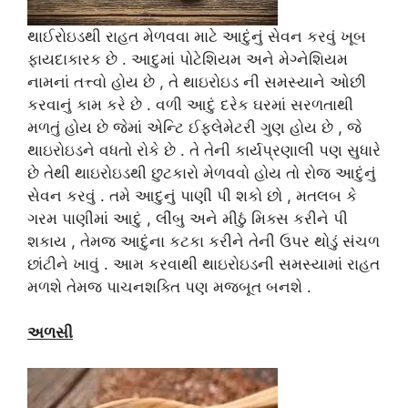
થાઈરોઇડથી રાહત મેળવવા માટે આદુંનું સેવન કરવું ખૂબ
ફાયદાકારક છે . આદુમાં પોટેશિયમ અને મેગ્નેશિયમ
નામનાં તત્ત્વો હોય છે , તે થાઇરોઇડ ની સમસ્યાને ઓછી
કરવાનું કામ કરે છે . વળી આદું દરેક ઘરમાં સરળતાથી
મળતું હોય છે જેમાં એન્ટિ ઈફ્લેમેટરી ગુણ હોય છે , જે
થાઇરોઇડને વધતો રોકે છે . તે તેની કાર્યપ્રણાલી પણ સુધારે
છે તેથી થાઇરોઇડથી છુટકારો મેળવવો હોય તો રોજ આદુંનું
સેવન કરવું . તમે આદુનું પાણી પી શકો છો , મતલબ કે
ગરમ પાણીમાં આદું , લીંબુ અને મીઠું મિક્સ કરીને પી
શકાય , તેમજ આદુંના કટકા કરીને તેની ઉપર થોડું સંચળ
છાંટીને ખાવું . આમ કરવાથી થાઇરોઇડની સમસ્યામાં રાહત
મળશે તેમજ પાચનશક્તિ પણ મજબૂત બનશે .
અળસી