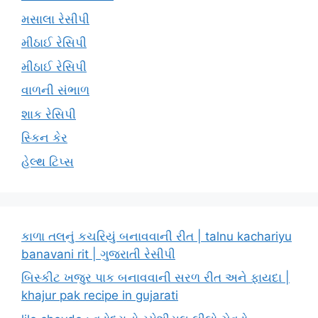
મસાલા રેસીપી
મીઠાઈ રેસિપી
મીઠાઈ રેસિપી
વાળની સંભાળ
શાક રેસિપી
સ્કિન કેર
હેલ્થ ટિપ્સ
કાળા તલનું કચરિયું બનાવવાની રીત | talnu kachariyu
banavani rit | ગુજરાતી રેસીપી
બિસ્કીટ ખજુર પાક બનાવવાની સરળ રીત અને ફાયદા |
khajur pak recipe in gujarati