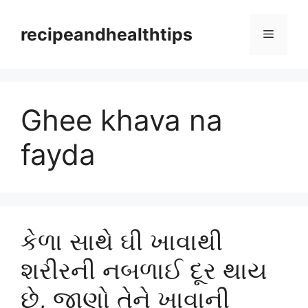
Skip
to
recipeandhealthtips
Menu
content
Ghee khava na
fayda
કેળા સાથે ઘી ખાવાથી
શરીરની નબળાઈ દૂર થાય
છે, જાણો તેને ખાવાની