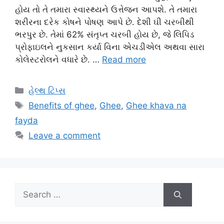
હોય તો તે તમારા સ્વાસ્થ્યને ઉત્તેજન આપશે. તે તમારા
શરીરના દરેક કોષને પોષણ આપે છે. દેશી ઘી ચરબીથી
ભરપુર છે. તેમાં 62% સંતૃપ્ત ચરબી હોય છે, જે લિપિડ
પ્રોફાઇલને નુકસાન કર્યા વિના એચડીએલ અથવા સારા
કોલેસ્ટરોલને વધારે છે. …
Read more
Categories
હેલ્થ ટિપ્સ
Tags
Benefits of ghee
,
Ghee
,
Ghee khava na
fayda
Leave a comment
Search
for: