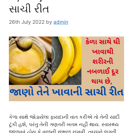
સાચી રીત
26th July 2022
by
admin
કેળા સાથે જોડાયેલા ફાયદાની વાત કરીએ તો તેની યાદી
ટૂંકી હશે, પરંતુ તેની ગણતરી ખતમ નહીં થાય. સ્વાસ્થ્ય
જાળવવું હોય કે વાળની ​​સંભાળ રાખવી, ત્વચાને લગતી