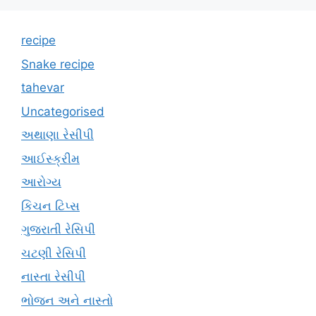
recipe
Snake recipe
tahevar
Uncategorised
અથાણા રેસીપી
આઈસ્ક્રીમ
આરોગ્ય
કિચન ટિપ્સ
ગુજરાતી રેસિપી
ચટણી રેસિપી
નાસ્તા રેસીપી
ભોજન અને નાસ્તો