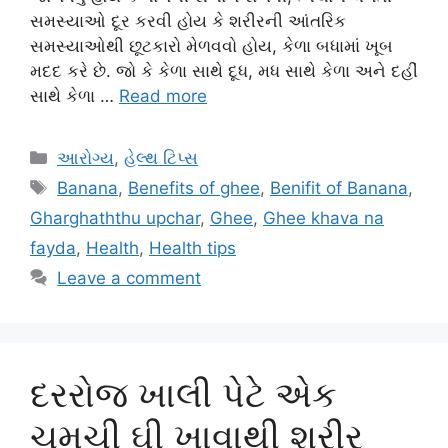
સમસ્યાઓ દૂર કરવી હોય કે શરીરની આંતરિક
સમસ્યાઓથી છૂટકારો મેળવવો હોય, કેળા બધામાં ખૂબ
મદદ કરે છે. જો કે કેળા સાથે દૂધ, મધ સાથે કેળા અને દહીં
સાથે કેળા …
Read more
Categories
આરોગ્ય
,
હેલ્થ ટિપ્સ
Tags
Banana
,
Benefits of ghee
,
Benifit of Banana
,
Gharghaththu upchar
,
Ghee
,
Ghee khava na
fayda
,
Health
,
Health tips
Leave a comment
દરરોજ ખાલી પેટે એક
ચમચી ઘી ખાવાથી શરીર