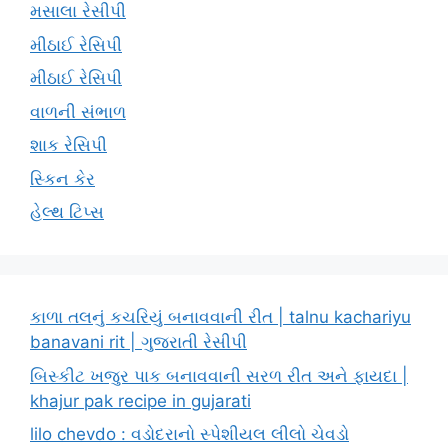
મસાલા રેસીપી
મીઠાઈ રેસિપી
મીઠાઈ રેસિપી
વાળની સંભાળ
શાક રેસિપી
સ્કિન કેર
હેલ્થ ટિપ્સ
કાળા તલનું કચરિયું બનાવવાની રીત | talnu kachariyu
banavani rit | ગુજરાતી રેસીપી
બિસ્કીટ ખજુર પાક બનાવવાની સરળ રીત અને ફાયદા |
khajur pak recipe in gujarati
lilo chevdo : વડોદરાનો સ્પેશીયલ લીલો ચેવડો