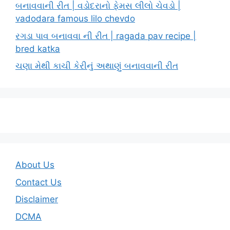
બનાવવાની રીત | વડોદરાનો ફેમસ લીલો ચેવડો |
vadodara famous lilo chevdo
રગડા પાવ બનાવવા ની રીત | ragada pav recipe |
bred katka
ચણા મેથી કાચી કેરીનું અથાણું બનાવવાની રીત
About Us
Contact Us
Disclaimer
DCMA