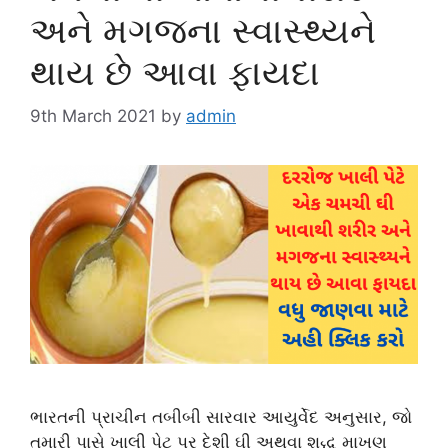
અને મગજના સ્વાસ્થ્યને
થાય છે આવા ફાયદા
9th March 2021
by
admin
ભારતની પ્રાચીન તબીબી સારવાર આયુર્વેદ અનુસાર, જો
તમારી પાસે ખાલી પેટ પર દેશી ઘી અથવા શુદ્ધ માખણ