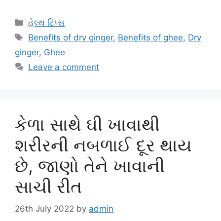
Categories
હેલ્થ ટિપ્સ
Tags
Benefits of dry ginger
,
Benefits of ghee
,
Dry
ginger
,
Ghee
Leave a comment
કેળા સાથે ઘી ખાવાથી
શરીરની નબળાઈ દૂર થાય
છે, જાણો તેને ખાવાની
સાચી રીત
26th July 2022
by
admin