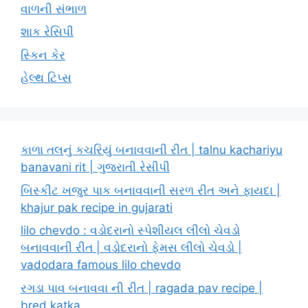
વાળની સંભાળ
શાક રેસિપી
સ્કિન કેર
હેલ્થ ટિપ્સ
કાળા તલનું કચરિયું બનાવવાની રીત | talnu kachariyu
banavani rit | ગુજરાતી રેસીપી
બિસ્કીટ ખજુર પાક બનાવવાની સરળ રીત અને ફાયદા |
khajur pak recipe in gujarati
lilo chevdo : વડોદરાનો સ્પેશીયલ લીલો ચેવડો
બનાવવાની રીત | વડોદરાનો ફેમસ લીલો ચેવડો |
vadodara famous lilo chevdo
રગડા પાવ બનાવવા ની રીત | ragada pav recipe |
bred katka