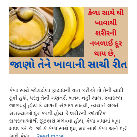
કેળા સાથે જોડાયેલા ફાયદાની વાત કરીએ તો તેની યાદી
ટૂંકી હશે, પરંતુ તેની ગણતરી ખતમ નહીં થાય. સ્વાસ્થ્ય
જાળવવું હોય કે વાળની ​​સંભાળ રાખવી, ત્વચાને લગતી
સમસ્યાઓ દૂર કરવી હોય કે શરીરની આંતરિક
સમસ્યાઓથી છૂટકારો મેળવવો હોય, કેળા બધામાં ખૂબ
મદદ કરે છે. જો કે કેળા સાથે દૂધ, મધ સાથે કેળા અને દહીં
સાથે કેળા …
Read more