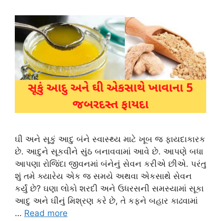
ઘી અને સૂકું આદુ બંને સ્વાસ્થ્ય માટે ખૂબ જ ફાયદાકારક
છે. આદુને સૂકવીને સુંઠ બનાવવામાં આવે છે. આપણે બધા
આપણા રોજિંદા જીવનમાં બંનેનું સેવન કરીએ છીએ. પરંતુ
શું તમે ક્યારેય એક જ સમયે અથવા એકસાથે સેવન
કર્યું છે? ઘણા લોકો શરદી અને ઉધરસની સમસ્યામાં સૂકા
આદુ અને ઘીનું મિશ્રણ કરે છે, તે કફને બહાર કાઢવામાં
…
Read more