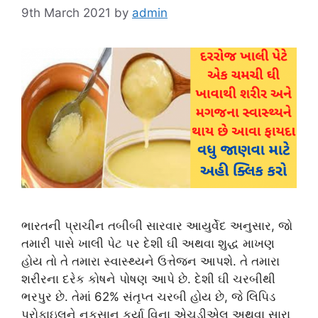
9th March 2021
by
admin
ભારતની પ્રાચીન તબીબી સારવાર આયુર્વેદ અનુસાર, જો
તમારી પાસે ખાલી પેટ પર દેશી ઘી અથવા શુદ્ધ માખણ
હોય તો તે તમારા સ્વાસ્થ્યને ઉત્તેજન આપશે. તે તમારા
શરીરના દરેક કોષને પોષણ આપે છે. દેશી ઘી ચરબીથી
ભરપુર છે. તેમાં 62% સંતૃપ્ત ચરબી હોય છે, જે લિપિડ
પ્રોફાઇલને નુકસાન કર્યા વિના એચડીએલ અથવા સારા