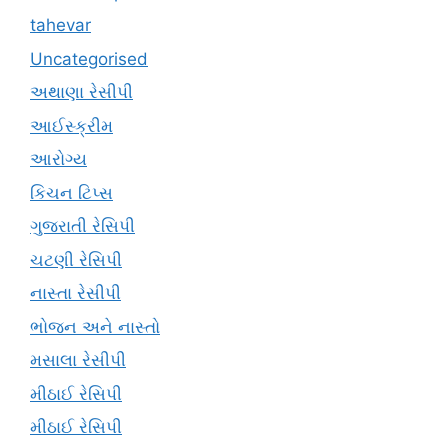
tahevar
Uncategorised
અથાણા રેસીપી
આઈસ્ક્રીમ
આરોગ્ય
કિચન ટિપ્સ
ગુજરાતી રેસિપી
ચટણી રેસિપી
નાસ્તા રેસીપી
ભોજન અને નાસ્તો
મસાલા રેસીપી
મીઠાઈ રેસિપી
મીઠાઈ રેસિપી