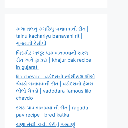
કાળા તલનું કચરિયું બનાવવાની રીત |
talnu kachariyu banavani rit |
ગુજરાતી રેસીપી
બિસ્કીટ ખજુર પાક બનાવવાની સરળ
રીત અને ફાયદા | khajur pak recipe
in gujarati
lilo chevdo : વડોદરાનો સ્પેશીયલ લીલો
ચેવડો બનાવવાની રીત | વડોદરાનો ફેમસ
લીલો ચેવડો | vadodara famous lilo
chevdo
રગડા પાવ બનાવવા ની રીત | ragada
pav recipe | bred katka
ચણા મેથી કાચી કેરીનું અથાણું