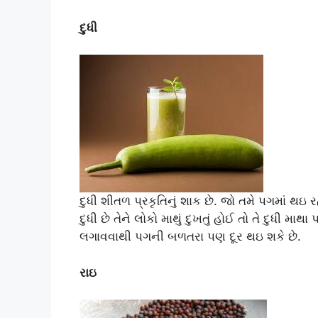
દુધી
દુધી શીતળ પ્રકૃતિનું શાક છે. જો તમે પગમાં થઇ
દુધી છે તેને લોકો માથું દુખતું હોઈ તો તે દુધી મા
લગાવવાથી પગની બળતરા પણ દૂર થઇ શકે છે.
રાઇ