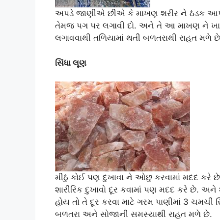
અપડે જાણીએ છીએ કે માખણ શરીર ને ઠંડક આપે 
તેમજ પગ પર લગાવી દો. અને તે આ માખણ ને ખાવ
લગાવવાથી તળિયામાં થતી બળતરાથી રાહત મળે છે
સિંધા લૂણ
મીઠું કોઈ પણ દુખાવા ને ઓછુ કરવામાં મદદ કરે છ
શારીરિક દુખાવો દૂર કવામાં પણ મદદ કરે છે. અને
હોય તો તે દૂર કરવા માટે ગરમ પાણીમાં 3 ચમચી 
બળતરા અને સોજાની સમસ્યાથી રાહત મળે છે.