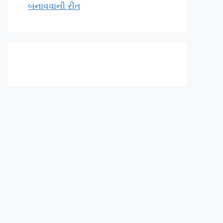
બનાવવાની રીત