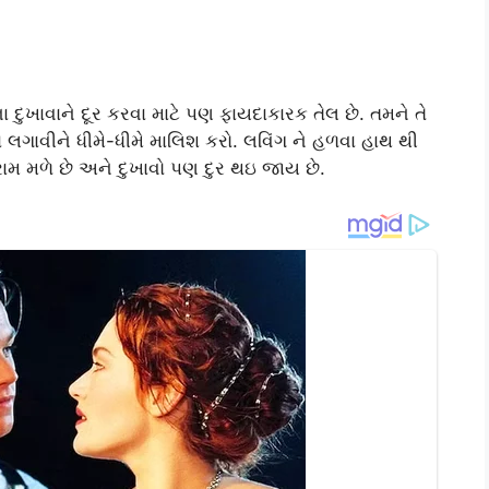
ા દુખાવાને દૂર કરવા માટે પણ ફાયદાકારક તેલ છે. તમને તે
ં લગાવીને ધીમે-ધીમે માલિશ કરો. લવિંગ ને હળવા હાથ થી
મ મળે છે અને દુખાવો પણ દુર થઇ જાય છે.