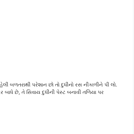
 રહેલી બળતરાથી પરેશાન છો તો દુધીનો રસ નીકાળીને પી લો.
થા પર બાધે છે, તે સિવાય દુધીની પેસ્ટ બનાવી તળિયા પર