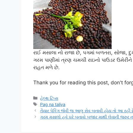
રાઈ મસાલા નો રાજા છે, પગમાં બળતરા, સોજા, દુ
ગરમ પાણીમાં ત્રણ ચમચી રાઇનો પાઉડર ઉમેરીને પ
રાહત મળે છે.
Thank you for reading this post, don't for
Categories
હેલ્થ ટિપ્સ
Tags
Pag na taliya
તૈયાર પેકિંગ જેવી જ આલુ સેવ બનાવી હોય તો આ રહી રે
ગરમ મસાલો હવે ઘરે બનાવો બજાર માથી લેવાની જરુર 