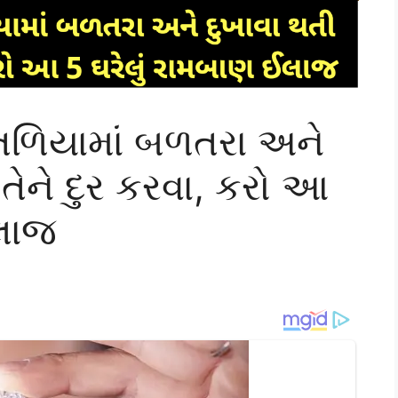
તળિયામાં બળતરા અને
તેને દુર કરવા, કરો આ
ઈલાજ