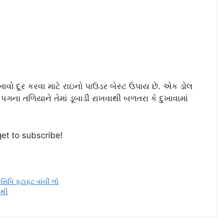
ખાવો દૂર કરવા માટે રાઇનો પાઉડર બેસ્ટ ઉપાય છે. એક ડોલ
ગના તળિયાને તેમાં ડૂબાડી રાખવાથી બળતરા કે દુખાવામાં
get to subscribe!
સિપિ ફટાફટ વાંચી લો
નથી