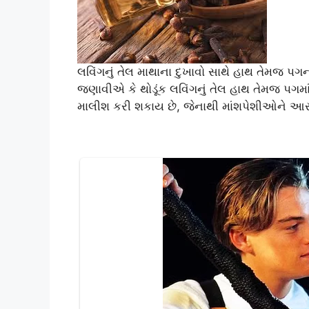
લવિંગનું તેલ માથાના દુખાવો સાથે હાથ તેમજ પગન
જણાવીએ કે થોડૂંક લવિંગનું તેલ હાથ તેમજ પગમા
માલીશ કરી શકાય છે, જેનાથી માંશપેશીઓને આરા