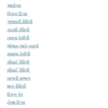
આરોગ્ય
કિચન ટિપ્સ
ગુજરાતી રેસિપી
ચટણી રેસિપી
નાસ્તા રેસીપી
ભોજન અને નાસ્તો
મસાલા રેસીપી
મીઠાઈ રેસિપી
મીઠાઈ રેસિપી
વાળની સંભાળ
શાક રેસિપી
સ્કિન કેર
હેલ્થ ટિપ્સ