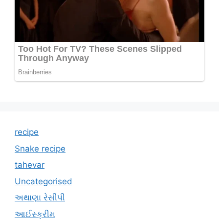
recipe
Snake recipe
tahevar
Uncategorised
અથાણા રેસીપી
આઈસ્ક્રીમ