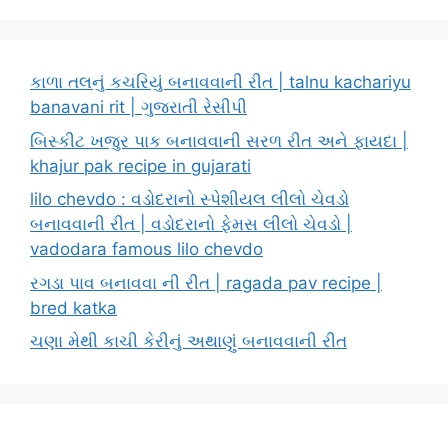
કાળા તલનું કચરિયું બનાવવાની રીત | talnu kachariyu
banavani rit | ગુજરાતી રેસીપી
બિસ્કીટ ખજુર પાક બનાવવાની સરળ રીત અને ફાયદા |
khajur pak recipe in gujarati
lilo chevdo : વડોદરાનો સ્પેશીયલ લીલો ચેવડો
બનાવવાની રીત | વડોદરાનો ફેમસ લીલો ચેવડો |
vadodara famous lilo chevdo
રગડા પાવ બનાવવા ની રીત | ragada pav recipe |
bred katka
ચણા મેથી કાચી કેરીનું અથાણું બનાવવાની રીત