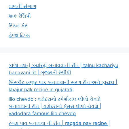
વાળની સંભાળ
શાક રેસિપી
સ્કિન કેર
હેલ્થ ટિપ્સ
કાળા તલનું કચરિયું બનાવવાની રીત | talnu kachariyu
banavani rit | ગુજરાતી રેસીપી
બિસ્કીટ ખજુર પાક બનાવવાની સરળ રીત અને ફાયદા |
khajur pak recipe in gujarati
lilo chevdo : વડોદરાનો સ્પેશીયલ લીલો ચેવડો
બનાવવાની રીત | વડોદરાનો ફેમસ લીલો ચેવડો |
vadodara famous lilo chevdo
રગડા પાવ બનાવવા ની રીત | ragada pav recipe |