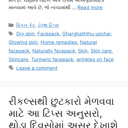
મળે છે. ચણાના લોટને એક ઉત્તમ એક્સ્ફોલિયેટર
માનવામાં આવે છે, જે ત્વચામાંથી …
Read more
Categories
સ્કિન કેર
,
હેલ્થ ટિપ્સ
Tags
Dry skin
,
Facepack
,
Gharghaththu upchar
,
Glowing skin
,
Home remedies
,
Natural
facepack
,
Naturally facepack
,
Skin
,
Skin care
,
Skincare
,
Turmeric facepack
,
wrinkles on face
Leave a comment
રીંકલ્સથી છુટકારો મેળવવા
માટે આ ટિપ્સ અનુસરો,
થોડા દિવસોમાં અસર દેખાશે