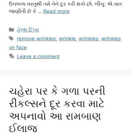
ઉપલબ્ધ વસ્તુથી તમે તેને દુર કરી શકો છો. લીંબુ: એ વાત
જાણીતી છે કે …
Read more
Categories
હેલ્થ ટિપ્સ
Tags
remove wrinkles
,
wrinkle
,
wrinkles
,
wrinkles
on face
Leave a comment
ચહેરા પર કે ગળા પરની
રીંકલ્સને દૂર કરવા માટે
અપનાવો આ રામબાણ
ઈલાજ