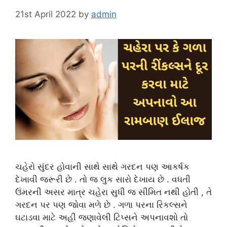
21st April 2022
by
admin
ચહેરો સુંદર હોવાની સાથે સાથે ગરદન પણ આકર્ષક
દેખાવી જરૂરી છે . તો જ લુક સારો દેખાય છે . વધતી
ઉંમરની અસર માત્ર ચહેરા સુધી જ સીમિત નથી હોતી , તે
ગરદન પર પણ જોવા મળે છે . ગળા પરના રિકલ્સને
ઘટાડવા માટે અહીં જણાવેલી ટિપ્સને અપનાવશો તો