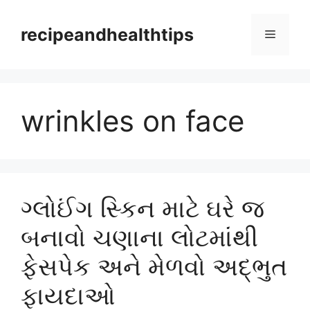
Skip
to
recipeandhealthtips
Menu
content
wrinkles on face
ગ્લોઈંગ સ્કિન માટે ઘરે જ
બનાવો ચણાના લોટમાંથી
ફેસપેક અને મેળવો અદ્ભુત
ફાયદાઓ