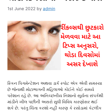
1st June 2022
by
admin
સ્કિન પિગમેન્ટેશન અથવા ડાર્ક સ્પોટ એક એવી સમસ્યા
છે જેનાથી મોટાભાગની મહિલાઓ કોઈને કોઈ સમયે
પરેશાન રહે છે. આ અનિચ્છનીય નિશાનો સૂર્યના સંપર્કથી
માંડીને ખીલ પછીની અસરો સુધી વિવિધ કારણોસર થઈ
શકે છે. પરંતુ ચિંતા કરશો નહીં કારણ કે રસોડામાં કેટલીક