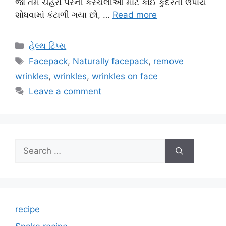
જો તમે ચહેરા પરની કરચલીઓ માટે કોઈ કુદરતી ઉપાય
શોધવામાં કંટાળી ગયા છો, …
Read more
Categories
હેલ્થ ટિપ્સ
Tags
Facepack
,
Naturally facepack
,
remove
wrinkles
,
wrinkles
,
wrinkles on face
Leave a comment
Search
for:
recipe