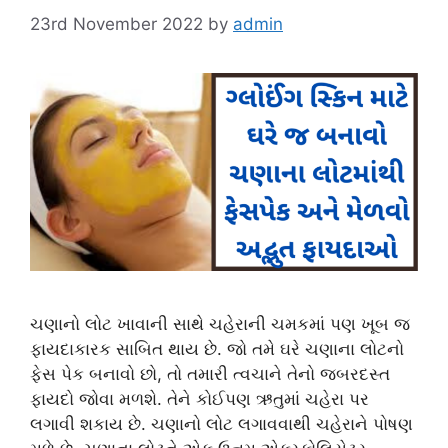
23rd November 2022
by
admin
ચણાનો લોટ ખાવાની સાથે ચહેરાની ચમકમાં પણ ખૂબ જ
ફાયદાકારક સાબિત થાય છે. જો તમે ઘરે ચણાના લોટનો
ફેસ પેક બનાવો છો, તો તમારી ત્વચાને તેનો જબરદસ્ત
ફાયદો જોવા મળશે. તેને કોઈપણ ઋતુમાં ચહેરા પર
લગાવી શકાય છે. ચણાનો લોટ લગાવવાથી ચહેરાને પોષણ