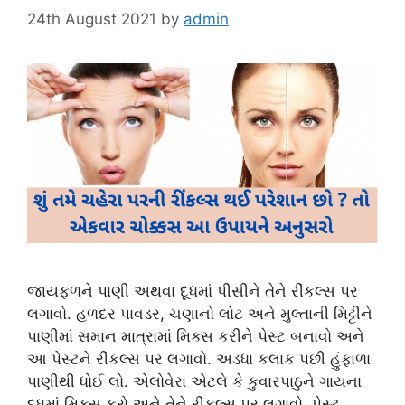
24th August 2021
by
admin
જાયફળને પાણી અથવા દૂધમાં પીસીને તેને રીંકલ્સ પર
લગાવો. હળદર પાવડર, ચણાનો લોટ અને મુલ્તાની મિટ્ટીને
પાણીમાં સમાન માત્રામાં મિક્સ કરીને પેસ્ટ બનાવો અને
આ પેસ્ટને રીંકલ્સ પર લગાવો. અડધા કલાક પછી હુંફાળા
પાણીથી ધોઈ લો. એલોવેરા એટલે કે કુવારપાઠુને ગાયના
દૂધમાં મિક્સ કરો અને તેને રીંકલ્સ પર લગાવો. પેસ્ટ