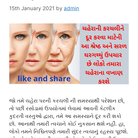
15th January 2021
by
admin
જો તમે ચહેરા પરની કરચલી ની સમસ્યાથી પરેશાન છો,
તો પછી રસોડામાં ઉપયોગમાં લેવામાં આવતી કેટલીક
કુદરતી વસ્તુઓ દ્વારા, તમે આ સમસ્યાને દૂર કરી શકો
છો. આનાથી તમારી ત્વચાને કોઈ નુકસાન થશે નહીં. હા,
લોકો તમને નિશ્ચિતપણે તમારી સુંદર ત્વચાનું રહસ્ય પૂછશે.