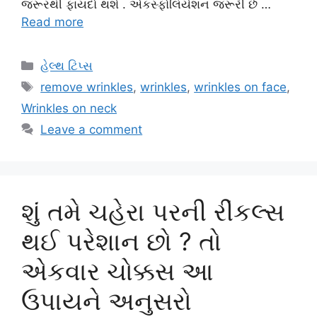
જરૂરથી ફાયદો થશે . એકસ્ફોલિયેશન જરૂરી છે …
Read more
Categories
હેલ્થ ટિપ્સ
Tags
remove wrinkles
,
wrinkles
,
wrinkles on face
,
Wrinkles on neck
Leave a comment
શું તમે ચહેરા પરની રીંકલ્સ
થઈ પરેશાન છો ? તો
એકવાર ચોક્કસ આ
ઉપાયને અનુસરો