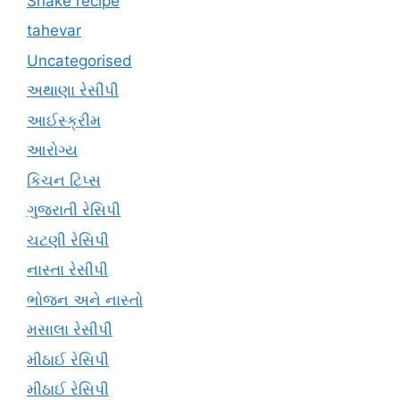
Snake recipe
tahevar
Uncategorised
અથાણા રેસીપી
આઈસ્ક્રીમ
આરોગ્ય
કિચન ટિપ્સ
ગુજરાતી રેસિપી
ચટણી રેસિપી
નાસ્તા રેસીપી
ભોજન અને નાસ્તો
મસાલા રેસીપી
મીઠાઈ રેસિપી
મીઠાઈ રેસિપી