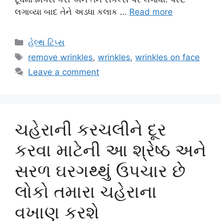
લગાવ્યા બાદ તેને અડધા કલાક …
Read more
Categories
હેલ્થ ટિપ્સ
Tags
remove wrinkles
,
wrinkles
,
wrinkles on face
Leave a comment
ચહેરાની કરચલીને દૂર
કરવા માટેની આ શ્રેષ્ઠ અને
સરળ ઘરગથ્થું ઉપચાર છે
લોકો તમારા ચહેરાના
વખાણ કરશે