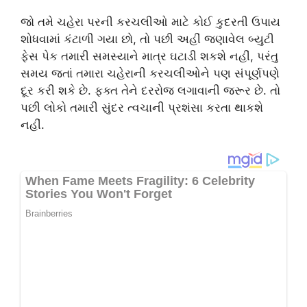
જો તમે ચહેરા પરની કરચલીઓ માટે કોઈ કુદરતી ઉપાય
શોધવામાં કંટાળી ગયા છો, તો પછી અહીં જણાવેલ બ્યુટી
ફેસ પેક તમારી સમસ્યાને માત્ર ઘટાડી શકશે નહીં, પરંતુ
સમય જતાં તમારા ચહેરાની કરચલીઓને પણ સંપૂર્ણપણે
દૂર કરી શકે છે. ફક્ત તેને દરરોજ લગાવાની જરૂર છે. તો
પછી લોકો તમારી સુંદર ત્વચાની પ્રશંસા કરતા થાકશે
નહીં.