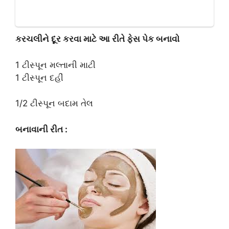
કરચલીને દૂર કરવા માટે આ રીતે ફેસ પેક બનાવો
1 ટીસ્પૂન મલ્તાની માટી
1 ટીસ્પૂન દહીં
1/2 ટીસ્પૂન બદામ તેલ
બનાવાની રીત :