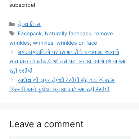
subscribe!
Categories
હેલ્થ ટિપ્સ
Tags
Facepack
,
Naturally facepack
,
remove
wrinkles
,
wrinkles
,
wrinkles on face
મકરસંક્રાતિએ પરંપરાગત રીતે બનાવામાં આવતો
સાત ધાન નો ખીચડો જો તમે પણ બનાવા માંગો છો તો આ
રહી રસીપી
સાઉથ ની સુપર હેલ્થી રેસીપી મેંદુ વડા એકદમ
ક્રિસ્પી અને ફૂલેલા બનાવા માટે આ રહી રેસીપી
Leave a comment