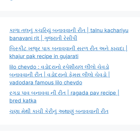
કાળા તલનું કચરિયું બનાવવાની રીત | talnu kachariyu
banavani rit | ગુજરાતી રેસીપી
બિસ્કીટ ખજુર પાક બનાવવાની સરળ રીત અને ફાયદા |
khajur pak recipe in gujarati
lilo chevdo : વડોદરાનો સ્પેશીયલ લીલો ચેવડો
બનાવવાની રીત | વડોદરાનો ફેમસ લીલો ચેવડો |
vadodara famous lilo chevdo
રગડા પાવ બનાવવા ની રીત | ragada pav recipe |
bred katka
ચણા મેથી કાચી કેરીનું અથાણું બનાવવાની રીત