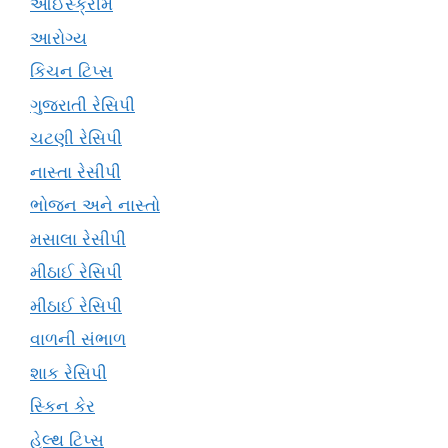
આઈસ્ક્રીમ
આરોગ્ય
કિચન ટિપ્સ
ગુજરાતી રેસિપી
ચટણી રેસિપી
નાસ્તા રેસીપી
ભોજન અને નાસ્તો
મસાલા રેસીપી
મીઠાઈ રેસિપી
મીઠાઈ રેસિપી
વાળની સંભાળ
શાક રેસિપી
સ્કિન કેર
હેલ્થ ટિપ્સ