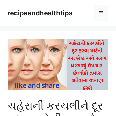
Skip
to
recipeandhealthtips
Menu
content
ચહેરાની કરચલીને દૂર