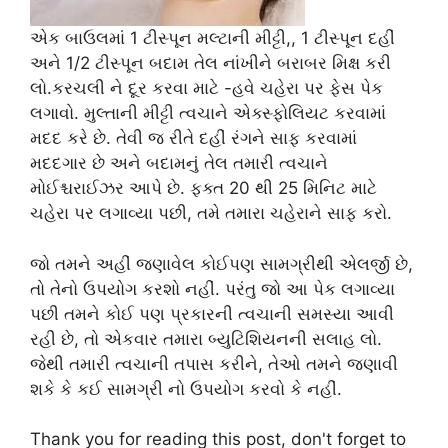
એક બાઉલમાં 1 ટીસ્પૂન મલ્ટાની મીટ્ટી,, 1 ટીસ્પૂન દહીં
અને 1/2 ટીસ્પૂન બદામ તેલ નાંખીને બરાબર મિક્ષ કરી
લો.કરચલી ને દૂર કરવા માટે -હવે ચહેરા પર ફેસ પેક
લગાવો. મુલ્તાની મીટ્ટી ત્વચાને એક્સ્ફોલિયટ કરવામાં
મદદ કરે છે. તેવી જ રીતે દહીં રંગને સાફ કરવામાં
મદદગાર છે અને બદામનું તેલ તમારી ત્વચાને
મોઈશ્ચરાઈઝર આપે છે. ફક્ત 20 થી 25 મિનિટ માટે
ચહેરા પર લગાવ્યા પછી, તમે તમારા ચહેરાને સાફ કરો.
જો તમને અહીં જણાવેલ કોઈપણ સામગ્રીથી એલર્જી છે,
તો તેનો ઉપયોગ કરશો નહીં. પરંતુ જો આ પેક લગાવ્યા
પછી તમને કોઈ પણ પ્રકારની ત્વચાની સમસ્યા આવી
રહી છે, તો એકવાર તમારા બ્યુટિશિયનની સલાહ લો.
જેથી તમારી ત્વચાની તપાસ કરીને, તેઓ તમને જણાવી
શકે કે કઈ સામગ્રી નો ઉપયોગ કરવો કે નહીં.
Thank you for reading this post, don't forget to