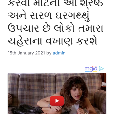
કરવા માટેની આ શ્રેષ્ઠ
અને સરળ ઘરગથ્થું
ઉપચાર છે લોકો તમારા
ચહેરાના વખાણ કરશે
15th January 2021
by
admin