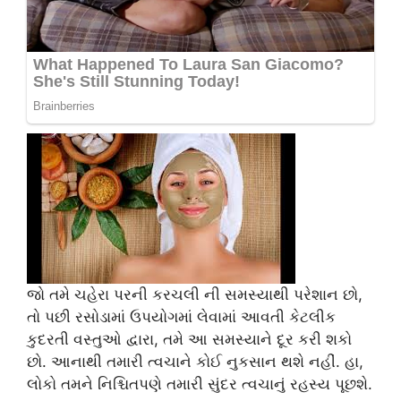
જો તમે ચહેરા પરની કરચલી ની સમસ્યાથી પરેશાન છો,
તો પછી રસોડામાં ઉપયોગમાં લેવામાં આવતી કેટલીક
કુદરતી વસ્તુઓ દ્વારા, તમે આ સમસ્યાને દૂર કરી શકો
છો. આનાથી તમારી ત્વચાને કોઈ નુકસાન થશે નહીં. હા,
લોકો તમને નિશ્ચિતપણે તમારી સુંદર ત્વચાનું રહસ્ય પૂછશે.