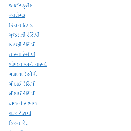
આઈસ્ક્રીમ
આરોગ્ય
કિચન ટિપ્સ
ગુજરાતી રેસિપી
ચટણી રેસિપી
નાસ્તા રેસીપી
ભોજન અને નાસ્તો
મસાલા રેસીપી
મીઠાઈ રેસિપી
મીઠાઈ રેસિપી
વાળની સંભાળ
શાક રેસિપી
સ્કિન કેર