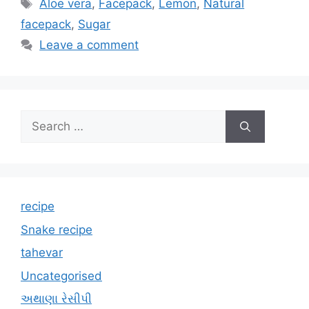
Tags
Aloe vera
,
Facepack
,
Lemon
,
Natural
facepack
,
Sugar
Leave a comment
Search
for:
recipe
Snake recipe
tahevar
Uncategorised
અથાણા રેસીપી