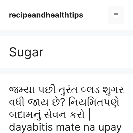
Skip
to
recipeandhealthtips
Menu
content
Sugar
જમ્યા પછી તુરંત બ્લડ શુગર
વધી જાય છે? નિયમિતપણે
બદામનું સેવન કરો |
dayabitis mate na upay