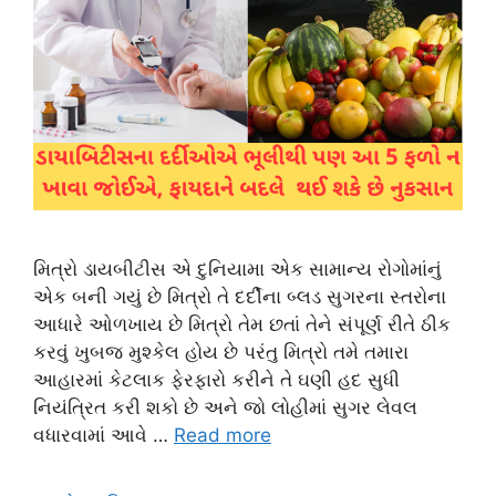
મિત્રો ડાયબીટીસ એ દુનિયામા એક સામાન્ય રોગોમાંનું
એક બની ગયું છે મિત્રો તે દર્દીના બ્લડ સુગરના સ્તરોના
આધારે ઓળખાય છે મિત્રો તેમ છતાં તેને સંપૂર્ણ રીતે ઠીક
કરવું ખુબજ મુશ્કેલ હોય છે પરંતુ મિત્રો તમે તમારા
આહારમાં કેટલાક ફેરફારો કરીને તે ઘણી હદ સુધી
નિયંત્રિત કરી શકો છે અને જો લોહીમાં સુગર લેવલ
વધારવામાં આવે …
Read more