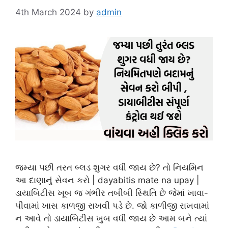
4th March 2024
by
admin
જમ્યા પછી તરત બ્લડ શુગર વધી જાય છે? તો નિયમિન
આ દાણાનું સેવન કરો | dayabitis mate na upay |
ડાયાબિટીસ ખૂબ જ ગંભીર તબીબી સ્થિતિ છે જેમાં ખાવા-
પીવામાં ખાસ કાળજી રાખવી પડે છે. જો કાળીજી રાખવામાં
ન આવે તો ડાયાબિટીસ ખુબ વધી જાય છે આમ બને ત્યાં