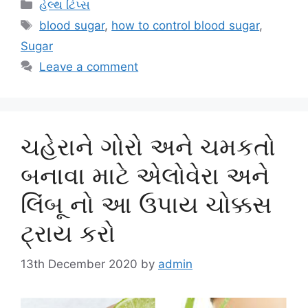
Categories
હેલ્થ ટિપ્સ
Tags
blood sugar
,
how to control blood sugar
,
Sugar
Leave a comment
ચહેરાને ગોરો અને ચમકતો
બનાવા માટે એલોવેરા અને
લિંબૂ નો આ ઉપાય ચોક્કસ
ટ્રાય કરો
13th December 2020
by
admin