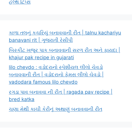
હેલ્થ ટિપ્સ
કાળા તલનું કચરિયું બનાવવાની રીત | talnu kachariyu
banavani rit | ગુજરાતી રેસીપી
બિસ્કીટ ખજુર પાક બનાવવાની સરળ રીત અને ફાયદા |
khajur pak recipe in gujarati
lilo chevdo : વડોદરાનો સ્પેશીયલ લીલો ચેવડો
બનાવવાની રીત | વડોદરાનો ફેમસ લીલો ચેવડો |
vadodara famous lilo chevdo
રગડા પાવ બનાવવા ની રીત | ragada pav recipe |
bred katka
ચણા મેથી કાચી કેરીનું અથાણું બનાવવાની રીત