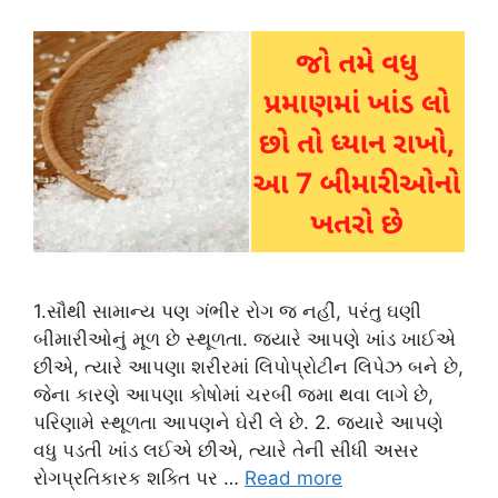
1.સૌથી સામાન્ય પણ ગંભીર રોગ જ નહીં, પરંતુ ઘણી
બીમારીઓનું મૂળ છે સ્થૂળતા. જ્યારે આપણે ખાંડ ખાઈએ
છીએ, ત્યારે આપણા શરીરમાં લિપોપ્રોટીન લિપેઝ બને છે,
જેના કારણે આપણા કોષોમાં ચરબી જમા થવા લાગે છે,
પરિણામે સ્થૂળતા આપણને ઘેરી લે છે. 2. જ્યારે આપણે
વધુ પડતી ખાંડ લઈએ છીએ, ત્યારે તેની સીધી અસર
રોગપ્રતિકારક શક્તિ પર …
Read more