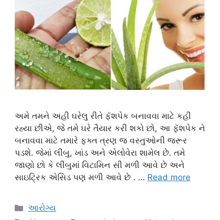
અમે તમને અહી ઘરેલુ રીતે ફૅશપેક બનાવવા માટે કહી
રહ્યા છીએ, જે તમે ઘરે તૈયાર કરી શકો છો, આ ફૅશપેક ને
બનાવવા માટે તમારે ફક્ત ત્રણ જ વસ્તુઓની જરૂર
પડશે. જેમાં લીંબુ, ખાંડ અને એલોવેરા શામેલ છે. તમે
જાણો છો કે લીંબુમાં વિટામિન સી મળી આવે છે અને
સાઇટ્રિક એસિડ પણ મળી આવે છે . …
Read more
Categories
આરોગ્ય