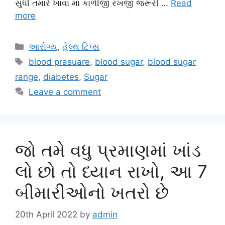
સુધી તમારે ખાવા માં કાળીજી રખજી જરૂરી …
Read
more
Categories
આરોગ્ય
,
હેલ્થ ટિપ્સ
Tags
blood prasuare
,
blood sugar
,
blood sugar
range
,
diabetes
,
Sugar
Leave a comment
જો તમે વધુ પ્રમાણમાં ખાંડ
લો છો તો ધ્યાન રાખો, આ 7
બીમારીઓનો ખતરો છે
20th April 2022
by
admin