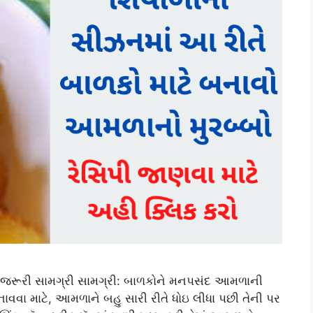
જરૂરી સામગ્રી સામગ્રી: બાળકોને મનપસંદ આમળાની
નાવવા માટે, આમળાને બહુ સારી રીતે ધોઇ લીધા પછી તેની પર