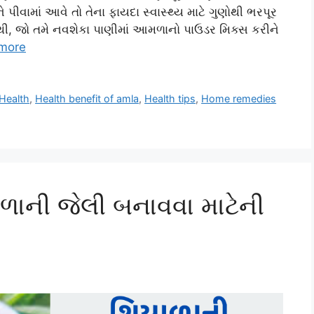
 પીવામાં આવે તો તેના ફાયદા સ્વાસ્થ્ય માટે ગુણોથી ભરપૂર
ી, જો તમે નવશેકા પાણીમાં આમળાનો પાઉડર મિક્સ કરીને
more
Health
,
Health benefit of amla
,
Health tips
,
Home remedies
ાની જેલી બનાવવા માટેની