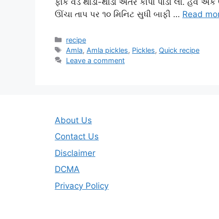
ફોર્ક વડે થોડા-થોડા અતંરે કાંપા પાડી લો. હવે 
ઊંચા તાપ પર ૧૦ મિનિટ સુધી બાફી …
Read mo
Categories
recipe
Tags
Amla
,
Amla pickles
,
Pickles
,
Quick recipe
Leave a comment
About Us
Contact Us
Disclaimer
DCMA
Privacy Policy