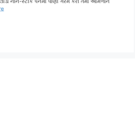
એક ઊંડા નૉન-સ્ટીક પૅનમાં પાણી ગરમ કરી તેમાં આમળાને
re