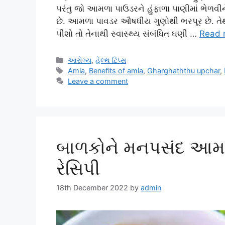
પરંતુ જો આમળા પાઉડરને હુંફાળા પાણીમાં ભેળવીને
છે. આમળા પાવડર ઔષધીય ગુણોથી ભરપૂર છે. તેથ
પીશો તો તેનાથી સ્વાસ્થ્ય સંબંધિત ઘણી …
Read 
Categories
આરોગ્ય
,
હેલ્થ ટિપ્સ
Tags
Amla
,
Benefits of amla
,
Gharghaththu upchar
,
Leave a comment
બાળકોને મનપસંદ આમળ
રેસિપી
18th December 2022
by
admin