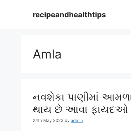
Skip
to
recipeandhealthtips
content
Amla
નવશેકા પાણીમાં આમળા
થાય છે આવા ફાયદઓ
24th May 2023
by
admin