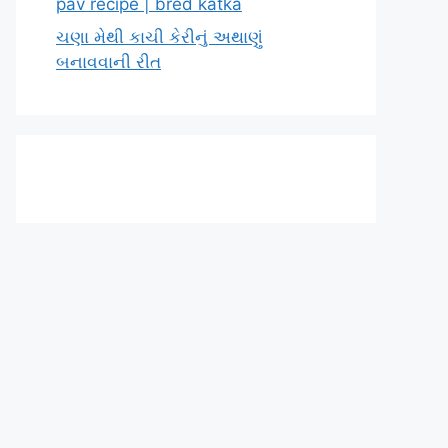
pav recipe | bred katka
ચણા મેથી કાચી કેરીનું અથાણું
બનાવવાની રીત