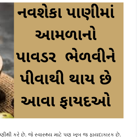
થી કરે છે. જે સ્વાસ્થ્ય માટે પણ ખૂબ જ ફાયદાકારક છે.