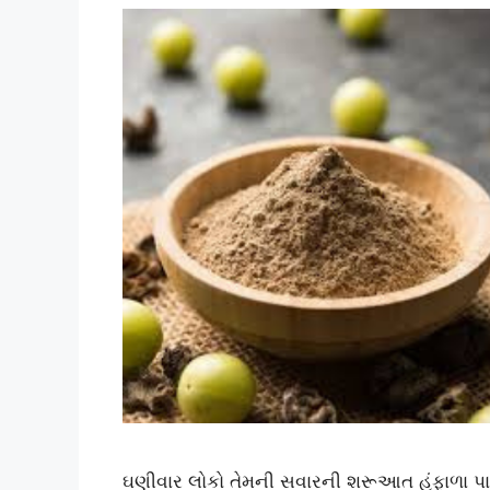
ઘણીવાર લોકો તેમની સવારની શરૂઆત હુંફાળા પાણી