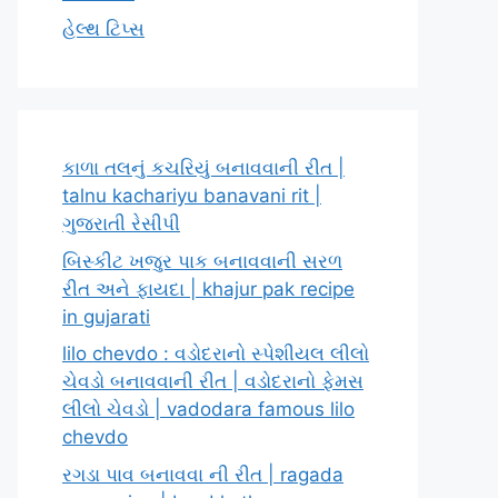
હેલ્થ ટિપ્સ
કાળા તલનું કચરિયું બનાવવાની રીત |
talnu kachariyu banavani rit |
ગુજરાતી રેસીપી
બિસ્કીટ ખજુર પાક બનાવવાની સરળ
રીત અને ફાયદા | khajur pak recipe
in gujarati
lilo chevdo : વડોદરાનો સ્પેશીયલ લીલો
ચેવડો બનાવવાની રીત | વડોદરાનો ફેમસ
લીલો ચેવડો | vadodara famous lilo
chevdo
રગડા પાવ બનાવવા ની રીત | ragada