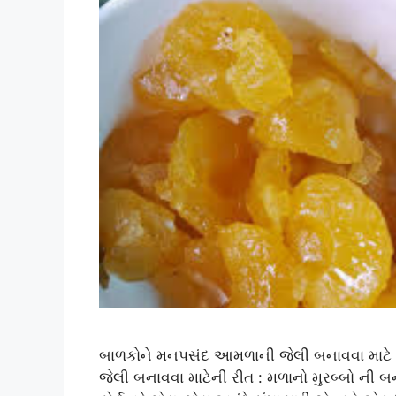
બાળકોને મનપસંદ આમળાની જેલી બનાવવા માટે 
જેલી બનાવવા માટેની રીત : મળાનો મુરબ્બો ની બ