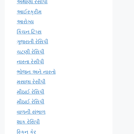
અથાણા રેસીપી
આઈસ્ક્રીમ
આરોગ્ય
કિચન ટિપ્સ
ગુજરાતી રેસિપી
ચટણી રેસિપી
નાસ્તા રેસીપી
ભોજન અને નાસ્તો
મસાલા રેસીપી
મીઠાઈ રેસિપી
મીઠાઈ રેસિપી
વાળની સંભાળ
શાક રેસિપી
સ્કિન કેર