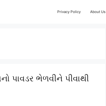
Privacy Policy
About Us
નો પાવડર ભેળવીને પીવાથી