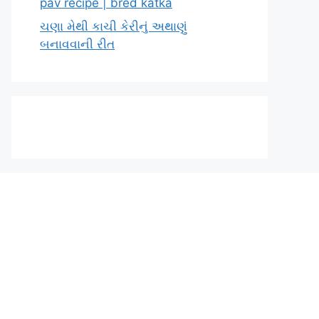
pav recipe | bred katka
ચણા મેથી કાચી કેરીનું અથાણું
બનાવવાની રીત