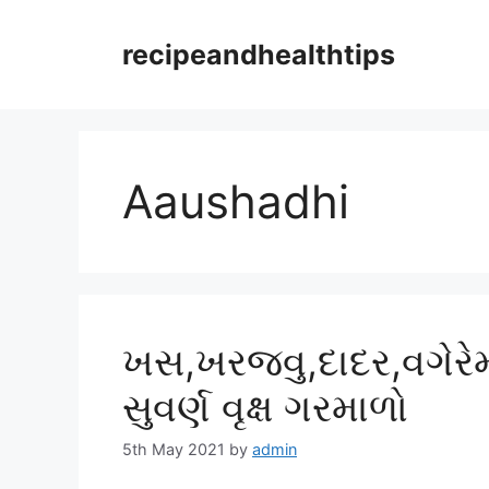
Skip
to
recipeandhealthtips
content
Aaushadhi
ખસ,ખરજવુ,દાદર,વગેરેમ
સુવર્ણ વૃક્ષ ગરમાળો
5th May 2021
by
admin