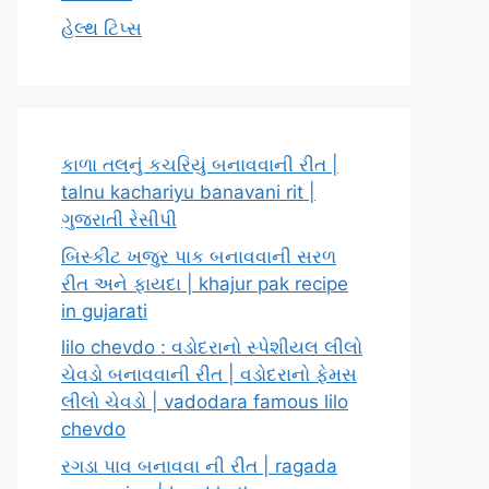
હેલ્થ ટિપ્સ
કાળા તલનું કચરિયું બનાવવાની રીત |
talnu kachariyu banavani rit |
ગુજરાતી રેસીપી
બિસ્કીટ ખજુર પાક બનાવવાની સરળ
રીત અને ફાયદા | khajur pak recipe
in gujarati
lilo chevdo : વડોદરાનો સ્પેશીયલ લીલો
ચેવડો બનાવવાની રીત | વડોદરાનો ફેમસ
લીલો ચેવડો | vadodara famous lilo
chevdo
રગડા પાવ બનાવવા ની રીત | ragada