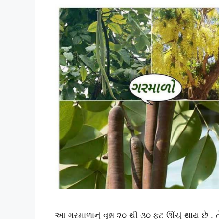
આ ગરમાળાનું વૃક્ષ ૨૦ થી ૩૦ ફૂટ ઊંચું થાય છે .