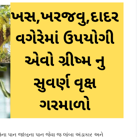
 તેના પાન જાંબુના પાન જેવા જ લાંબા અંડાકાર અને