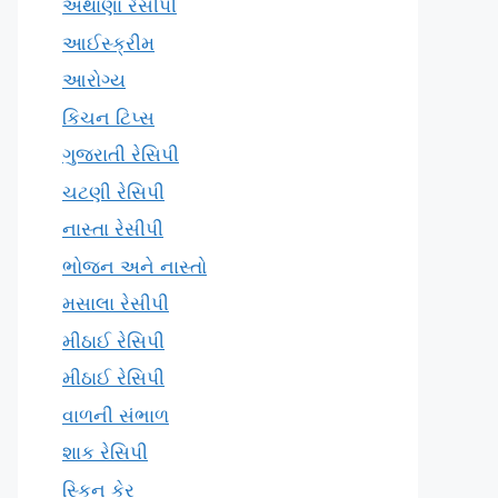
અથાણા રેસીપી
આઈસ્ક્રીમ
આરોગ્ય
કિચન ટિપ્સ
ગુજરાતી રેસિપી
ચટણી રેસિપી
નાસ્તા રેસીપી
ભોજન અને નાસ્તો
મસાલા રેસીપી
મીઠાઈ રેસિપી
મીઠાઈ રેસિપી
વાળની સંભાળ
શાક રેસિપી
સ્કિન કેર