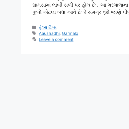
સામસામાં લાંબી સળી પર હોય છે . આ ગરમાળાના વૃક્
પુષ્પો એટલા બધા આવે છે કે સમગ્ર વૃક્ષે જાણે પી
Categories
હેલ્થ ટિપ્સ
Tags
Aaushadhi
,
Garmalo
Leave a comment