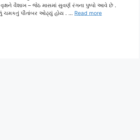
ષને વૈશાખ – જેઠ માસમાં સુવર્ણ રંગના પુષ્પો આવે છે .
ળું ચમકતું પીતાંબર ઓઢ્યું હોય . …
Read more