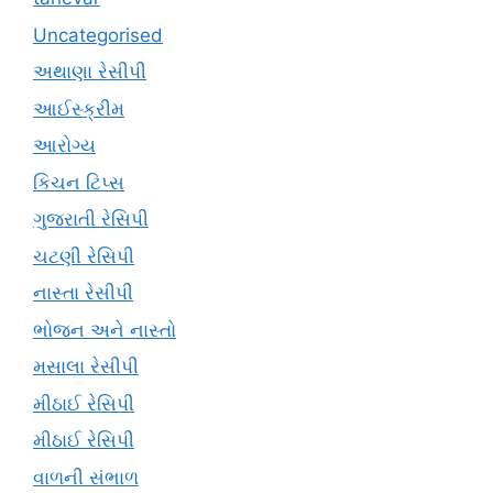
Uncategorised
અથાણા રેસીપી
આઈસ્ક્રીમ
આરોગ્ય
કિચન ટિપ્સ
ગુજરાતી રેસિપી
ચટણી રેસિપી
નાસ્તા રેસીપી
ભોજન અને નાસ્તો
મસાલા રેસીપી
મીઠાઈ રેસિપી
મીઠાઈ રેસિપી
વાળની સંભાળ