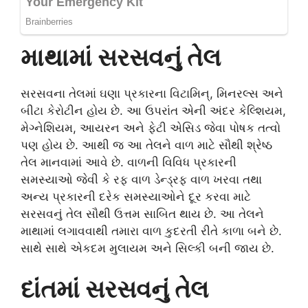
માથામાં સરસવનું તેલ
સરસવના તેલમાં ઘણા પ્રકારના વિટામિન્, મિનરલ્સ અને
બીટા કેરોટીન હોય છે. આ ઉપરાંત એની અંદર કેલ્શિયમ,
મેગ્નેશિયમ, આયરન અને ફેટી એસિડ જેવા પોષક તત્વો
પણ હોય છે. આથી જ આ તેલને વાળ માટે સૌથી શ્રેષ્ઠ
તેલ માનવામાં આવે છે. વાળની વિવિધ પ્રકારની
સમસ્યાઓ જેવી કે રફ વાળ ડેન્ડ્રફ વાળ ખરવા તથા
અન્ય પ્રકારની દરેક સમસ્યાઓને દૂર કરવા માટે
સરસવનું તેલ સૌથી ઉત્તમ સાબિત થાય છે. આ તેલને
માથામાં લગાવવાથી તમારા વાળ કુદરતી રીતે કાળા બને છે.
સાથે સાથે એકદમ મુલાયમ અને સિલ્કી બની જાય છે.
દાંતમાં સરસવનું તેલ