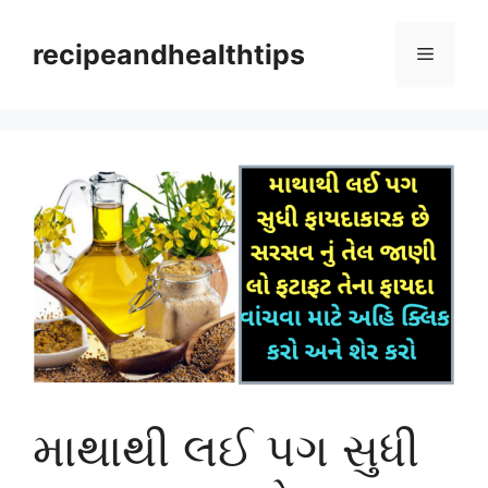
Skip
to
recipeandhealthtips
Menu
content
માથાથી લઈ પગ સુધી