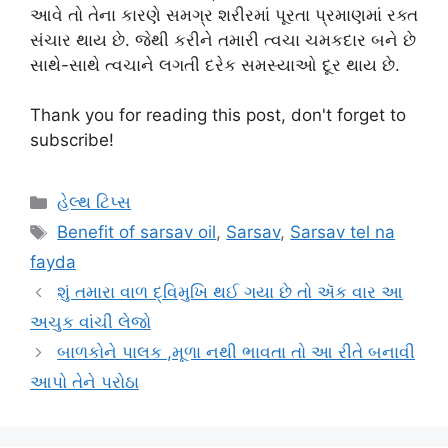
આવે તો તેના કારણે સમગ્ર શરીરમાં પૂરતા પ્રમાણમાં રક્ત
સંચાર થાય છે. જેથી કરીને તમારી ત્વચા ચમકદાર બને છે
સાથે-સાથે ત્વચાને લગતી દરેક સમસ્યાઓ દૂર થાય છે.
Thank you for reading this post, don't forget to
subscribe!
Categories
હેલ્થ ટિપ્સ
Tags
Benefit of sarsav oil
,
Sarsav
,
Sarsav tel na
fayda
શું તમારા વાળ દ્વિમુખિ થઈ ગયા છે તો ઍક વાર આ
અચુક વાંચી લેજો
બાળકોને પાલક ,મૂળા નથી ભાવતા તો આ રીતે બનાવી
આપો તેને પરોઠા