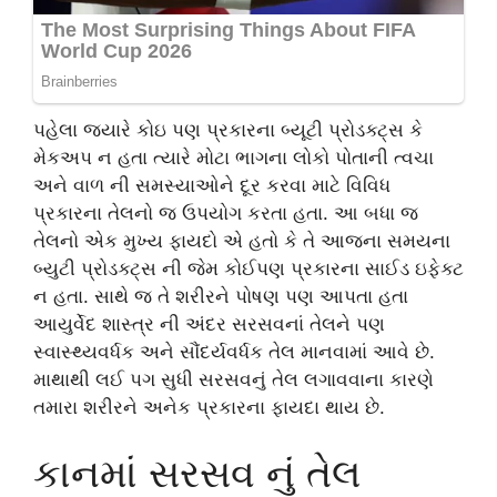
પહેલા જ્યારે કોઇ પણ પ્રકારના બ્યૂટી પ્રોડક્ટ્સ કે
મેકઅપ ન હતા ત્યારે મોટા ભાગના લોકો પોતાની ત્વચા
અને વાળ ની સમસ્યાઓને દૂર કરવા માટે વિવિધ
પ્રકારના તેલનો જ ઉપયોગ કરતા હતા. આ બધા જ
તેલનો એક મુખ્ય ફાયદો એ હતો કે તે આજના સમયના
બ્યુટી પ્રોડક્ટ્સ ની જેમ કોઈપણ પ્રકારના સાઈડ ઇફેક્ટ
ન હતા. સાથે જ તે શરીરને પોષણ પણ આપતા હતા
આયુર્વેદ શાસ્ત્ર ની અંદર સરસવનાં તેલને પણ
સ્વાસ્થ્યવર્ધક અને સૌંદર્યવર્ધક તેલ માનવામાં આવે છે.
માથાથી લઈ પગ સુધી સરસવનું તેલ લગાવવાના કારણે
તમારા શરીરને અનેક પ્રકારના ફાયદા થાય છે.
કાનમાં સરસવ નું તેલ