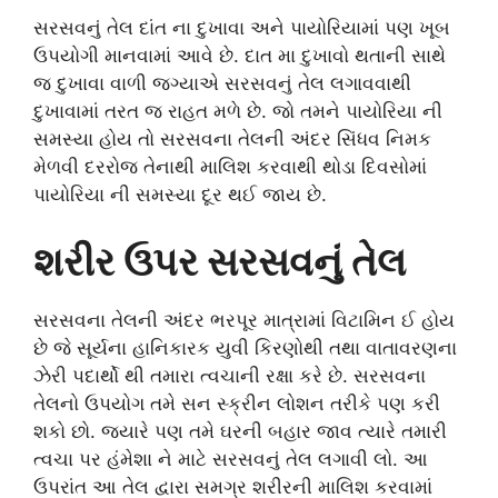
સરસવનું તેલ દાંત ના દુખાવા અને પાયોરિયામાં પણ ખૂબ
ઉપયોગી માનવામાં આવે છે. દાત મા દુખાવો થતાની સાથે
જ દુખાવા વાળી જગ્યાએ સરસવનું તેલ લગાવવાથી
દુખાવામાં તરત જ રાહત મળે છે. જો તમને પાયોરિયા ની
સમસ્યા હોય તો સરસવના તેલની અંદર સિંધવ નિમક
મેળવી દરરોજ તેનાથી માલિશ કરવાથી થોડા દિવસોમાં
પાયોરિયા ની સમસ્યા દૂર થઈ જાય છે.
શરીર ઉપર સરસવનું તેલ
સરસવના તેલની અંદર ભરપૂર માત્રામાં વિટામિન ઈ હોય
છે જે સૂર્યના હાનિકારક યુવી કિરણોથી તથા વાતાવરણના
ઝેરી પદાર્થો થી તમારા ત્વચાની રક્ષા કરે છે. સરસવના
તેલનો ઉપયોગ તમે સન સ્ક્રીન લોશન તરીકે પણ કરી
શકો છો. જ્યારે પણ તમે ઘરની બહાર જાવ ત્યારે તમારી
ત્વચા પર હંમેશા ને માટે સરસવનું તેલ લગાવી લો. આ
ઉપરાંત આ તેલ દ્વારા સમગ્ર શરીરની માલિશ કરવામાં