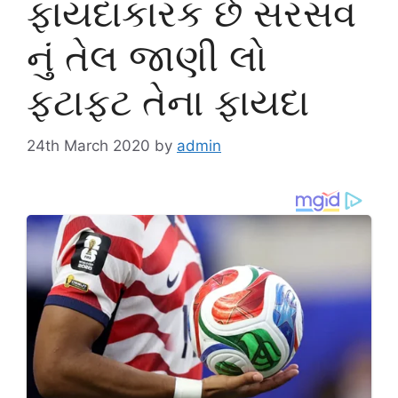
ફાયદાકારક છે સરસવ
નું તેલ જાણી લો
ફટાફટ તેના ફાયદા
24th March 2020
by
admin