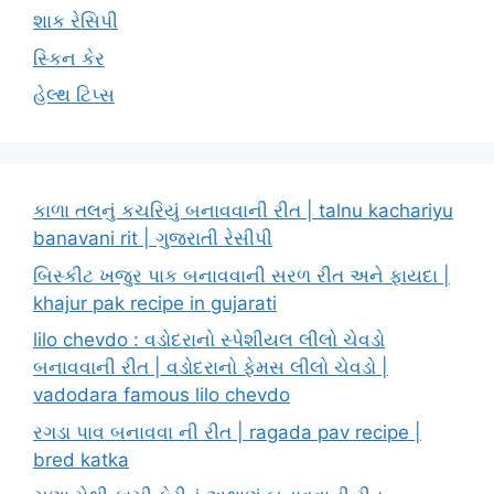
શાક રેસિપી
સ્કિન કેર
હેલ્થ ટિપ્સ
કાળા તલનું કચરિયું બનાવવાની રીત | talnu kachariyu
banavani rit | ગુજરાતી રેસીપી
બિસ્કીટ ખજુર પાક બનાવવાની સરળ રીત અને ફાયદા |
khajur pak recipe in gujarati
lilo chevdo : વડોદરાનો સ્પેશીયલ લીલો ચેવડો
બનાવવાની રીત | વડોદરાનો ફેમસ લીલો ચેવડો |
vadodara famous lilo chevdo
રગડા પાવ બનાવવા ની રીત | ragada pav recipe |
bred katka