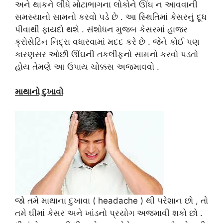
અને થાકને લીધે મોટાભાગના લોકોને ઊંઘ ન આવવાની
સમસ્યાનો સામનો કરવો પડે છે . આ સ્થિતિમાં કેસરનું દૂધ
પીવાથી ફાયદો થશે . સંશોધન મુજબ કેસરમાં હાજર
ક્રોસેટિન નિદ્રા વધારવામાં મદદ કરે છે . જેને કોઈ પણ
કારણસર ઓછી ઊંઘની તકલીફનો સામનો કરવો પડતો
હોય તેમણે આ ઉપાય ચોક્કસ અજમાવવો .
માથાનો દુખાવો
જો તમે માથાના દુખાવા ( headache ) થી પરેશાન છો , તો
તમે ઘીમાં કેસર અને ખાંડનો પ્રયોગ અજમાવી શકો છો .