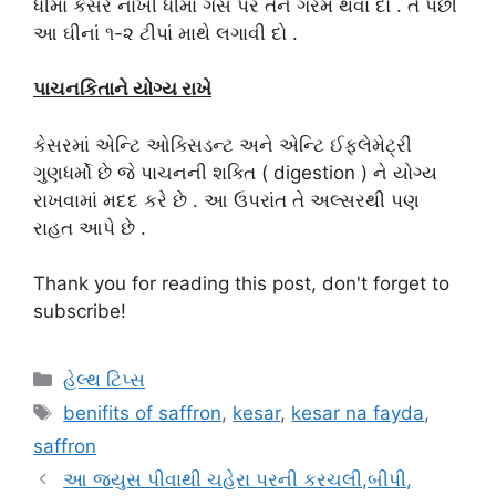
ધીમાં કેસર નાખી ધીમા ગેસ પર તેને ગરમ થવા દો . તે પછી
આ ઘીનાં ૧-૨ ટીપાં માથે લગાવી દો .
પાચનકિતાને યોગ્ય રાખે
કેસરમાં એન્ટિ ઓક્સિડન્ટ અને એન્ટિ ઈફ્લેમેટ્રી
ગુણધર્મો છે જે પાચનની શક્તિ ( digestion ) ને યોગ્ય
રાખવામાં મદદ કરે છે . આ ઉપરાંત તે અલ્સરથી પણ
રાહત આપે છે .
Thank you for reading this post, don't forget to
subscribe!
Categories
હેલ્થ ટિપ્સ
Tags
benifits of saffron
,
kesar
,
kesar na fayda
,
saffron
આ જ્યુસ પીવાથી ચહેરા પરની કરચલી,બીપી,