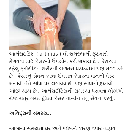
આર્થરાઇટિસ ( arthritis ) ની સમસ્યાથી છુટકારો
મેળવવા માટે કેસરનો ઉપયોગ કરી શકાય છે . કેસરમાં
રહેલું ક્રોસેટિન શરીરની બળતરા ઘટાડવામાં પણ મદદ કરે
છે . કેસરનું સેવન કરવા ઉપરાંત કેસરનાં પાનની પેસ્ટ
બનાવી તેને સાંધા પર લગાવવાથી પણ સાંધાનો દુખાવો
ઓછો થાય છે . આર્થરાઈટિસની સમસ્યા ધરાવતા લોકોએ
રોજ રાત્રે ગરમ દૂધમાં કેસર નાખીને તેનું સેવન કરવું .
અનિદ્રાની સમસ્યા .
આજના સમયમાં ઘર અને જોબને કારણે વધારે તણાવ