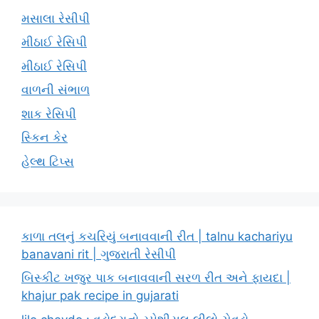
મસાલા રેસીપી
મીઠાઈ રેસિપી
મીઠાઈ રેસિપી
વાળની સંભાળ
શાક રેસિપી
સ્કિન કેર
હેલ્થ ટિપ્સ
કાળા તલનું કચરિયું બનાવવાની રીત | talnu kachariyu
banavani rit | ગુજરાતી રેસીપી
બિસ્કીટ ખજુર પાક બનાવવાની સરળ રીત અને ફાયદા |
khajur pak recipe in gujarati