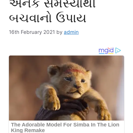
અનેક સમસ્યાથી
બચવાનો ઉપાય
16th February 2021
by
admin