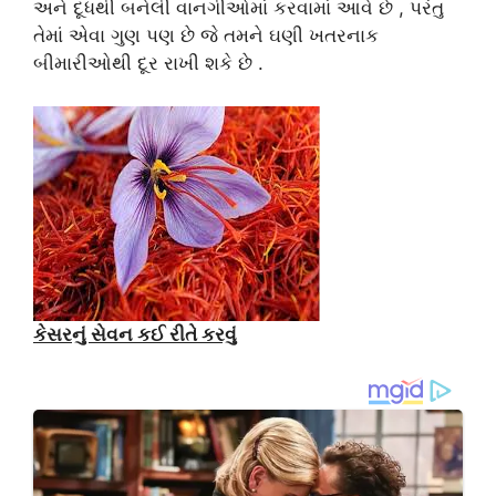
અને દૂધથી બનેલી વાનગીઓમાં કરવામાં આવે છે , પરંતુ
તેમાં એવા ગુણ પણ છે જે તમને ઘણી ખતરનાક
બીમારીઓથી દૂર રાખી શકે છે .
કેસરનું સેવન કઈ રીતે કરવું