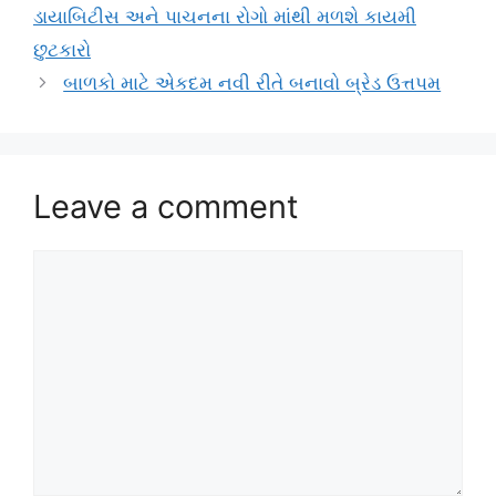
ડાયાબિટીસ અને પાચનના રોગો માંથી મળશે કાયમી
છુટકારો
બાળકો માટે એકદમ નવી રીતે બનાવો બ્રેડ ઉત્તપમ
Leave a comment
Comment