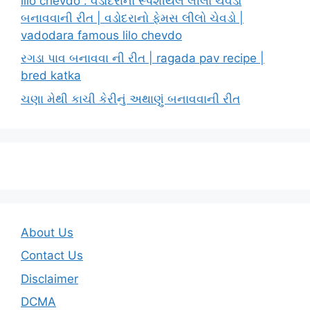
lilo chevdo : વડોદરાનો સ્પેશીયલ લીલો ચેવડો
બનાવવાની રીત | વડોદરાનો ફેમસ લીલો ચેવડો |
vadodara famous lilo chevdo
રગડા પાવ બનાવવા ની રીત | ragada pav recipe |
bred katka
ચણા મેથી કાચી કેરીનું અથાણું બનાવવાની રીત
About Us
Contact Us
Disclaimer
DCMA