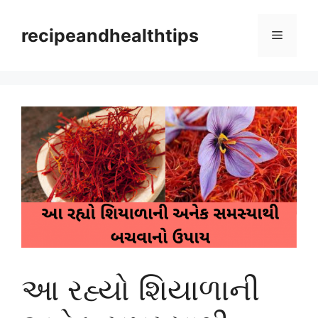
Skip
to
recipeandhealthtips
Menu
content
આ રહ્યો શિયાળાની