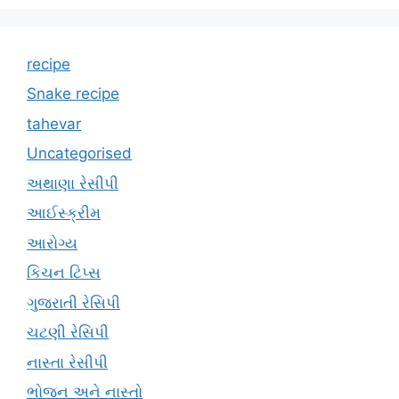
recipe
Snake recipe
tahevar
Uncategorised
અથાણા રેસીપી
આઈસ્ક્રીમ
આરોગ્ય
કિચન ટિપ્સ
ગુજરાતી રેસિપી
ચટણી રેસિપી
નાસ્તા રેસીપી
ભોજન અને નાસ્તો