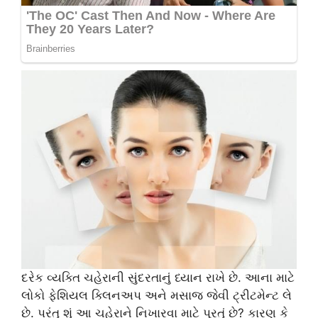
દરેક વ્યક્તિ ચહેરાની સુંદરતાનું ધ્યાન રાખે છે. આના માટે
લોકો ફેશિયલ ક્લિનઅપ અને મસાજ જેવી ટ્રીટમેન્ટ લે
છે. પરંતુ શું આ ચહેરાને નિખારવા માટે પૂરતું છે? કારણ કે