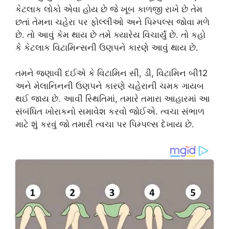
કેટલાક લોકો એવા હોય છે જે ખૂબ કાળજી રાખે છે તેમ
છતાં તેમના ચહેરા પર ફોલ્લીઓ અને પિમ્પલ્સ જોવા મળે
છે. તો આવું કેમ થાય છે તમે ક્યારેય વિચાર્યું છે. તો કહો
કે કેટલાક વિટામિન્સની ઉણપને કારણે આવું થાય છે.
તમને જણાવી દઈએ કે વિટામિન સી, ડી, વિટામિન બી12
અને મેલાનિનની ઉણપને કારણે ચહેરાની ચમક ગાયબ
થઈ જાય છે. આવી સ્થિતિમાં, તમારે તમારા આહારમાં આ
સંબંધિત ખોરાકનો સમાવેશ કરવો જોઈએ. ત્વચા સંભાળ
માટે શું કરવું જો તમારી ત્વચા પર પિમ્પલ્સ દેખાય છે.