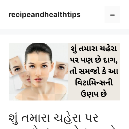
Skip
to
recipeandhealthtips
Menu
content
શું તમારા ચહેરા પર