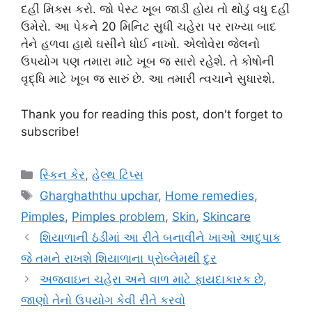
દહીં મિક્સ કરો. જો પેસ્ટ ખૂબ જાડી હોય તો થોડું વધુ દહીં
ઉમેરો. આ પેકને 20 મિનિટ સુધી ચહેરા પર રાખ્યા બાદ
તેને હળવા હાથે ઘસીને ધોઈ નાખો. એલોવેરા જેલનો
ઉપયોગ પણ તમારા માટે ખૂબ જ સારો રહેશે. તે કોષોની
વૃદ્ધિ માટે ખૂબ જ સારું છે. આ તમારી ત્વચાને સુધારશે.
Thank you for reading this post, don't forget to
subscribe!
Categories
સ્કિન કેર
,
હેલ્થ ટિપ્સ
Tags
Gharghaththu upchar
,
Home remedies
,
Pimples
,
Pimples problem
,
Skin
,
Skincare
શિયાળાની ઠંડીમાં આ રીતે બનાવીને ખાઓ આદુપાક
જે તમને રાખશે શિયાળાના પ્રોબ્લેમથી દુર
અજવાઇન ચહેરા અને વાળ માટે ફાયદાકારક છે,
જાણો તેનો ઉપયોગ કેવી રીતે કરવો