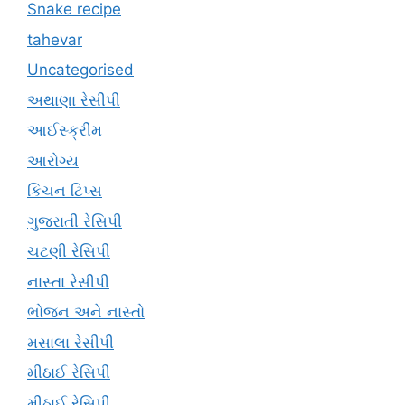
Snake recipe
tahevar
Uncategorised
અથાણા રેસીપી
આઈસ્ક્રીમ
આરોગ્ય
કિચન ટિપ્સ
ગુજરાતી રેસિપી
ચટણી રેસિપી
નાસ્તા રેસીપી
ભોજન અને નાસ્તો
મસાલા રેસીપી
મીઠાઈ રેસિપી
મીઠાઈ રેસિપી