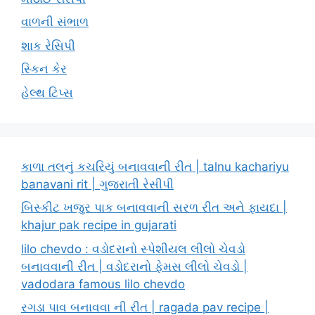
વાળની સંભાળ
શાક રેસિપી
સ્કિન કેર
હેલ્થ ટિપ્સ
કાળા તલનું કચરિયું બનાવવાની રીત | talnu kachariyu
banavani rit | ગુજરાતી રેસીપી
બિસ્કીટ ખજુર પાક બનાવવાની સરળ રીત અને ફાયદા |
khajur pak recipe in gujarati
lilo chevdo : વડોદરાનો સ્પેશીયલ લીલો ચેવડો
બનાવવાની રીત | વડોદરાનો ફેમસ લીલો ચેવડો |
vadodara famous lilo chevdo
રગડા પાવ બનાવવા ની રીત | ragada pav recipe |