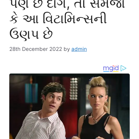
પણ છે દાગ, તો સમજો
કે આ વિટામિન્સની
ઉણપ છે
28th December 2022
by
admin