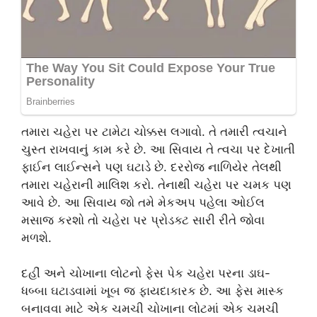
તમારા ચહેરા પર ટામેટા ચોક્કસ લગાવો. તે તમારી ત્વચાને
ચુસ્ત રાખવાનું કામ કરે છે. આ સિવાય તે ત્વચા પર દેખાતી
ફાઈન લાઈન્સને પણ ઘટાડે છે. દરરોજ નાળિયેર તેલથી
તમારા ચહેરાની માલિશ કરો. તેનાથી ચહેરા પર ચમક પણ
આવે છે. આ સિવાય જો તમે મેકઅપ પહેલા ઓઈલ
મસાજ કરશો તો ચહેરા પર પ્રોડક્ટ સારી રીતે જોવા
મળશે.
દહીં અને ચોખાના લોટનો ફેસ પેક ચહેરા પરના ડાઘ-
ધબ્બા ઘટાડવામાં ખૂબ જ ફાયદાકારક છે. આ ફેસ માસ્ક
બનાવવા માટે એક ચમચી ચોખાના લોટમાં એક ચમચી