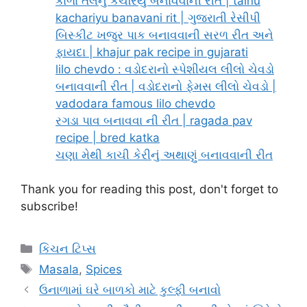
કાળા તલનું કચરિયું બનાવવાની રીત | talnu
kachariyu banavani rit | ગુજરાતી રેસીપી
બિસ્કીટ ખજુર પાક બનાવવાની સરળ રીત અને
ફાયદા | khajur pak recipe in gujarati
lilo chevdo : વડોદરાનો સ્પેશીયલ લીલો ચેવડો
બનાવવાની રીત | વડોદરાનો ફેમસ લીલો ચેવડો |
vadodara famous lilo chevdo
રગડા પાવ બનાવવા ની રીત | ragada pav
recipe | bred katka
ચણા મેથી કાચી કેરીનું અથાણું બનાવવાની રીત
Thank you for reading this post, don't forget to
subscribe!
Categories
કિચન ટિપ્સ
Tags
Masala
,
Spices
ઉનાળામાં ઘરે બાળકો માટે કુલ્ફી બનાવો