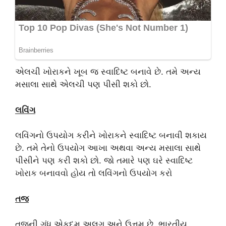
એલચી ખોરાકને ખૂબ જ સ્વાદિષ્ટ બનાવે છે. તમે અન્ય
મસાલા સાથે એલચી પણ પીસી શકો છો.
લવિંગ
લવિંગનો ઉપયોગ કરીને ખોરાકને સ્વાદિષ્ટ બનાવી શકાય
છે. તમે તેનો ઉપયોગ આખા અથવા અન્ય મસાલા સાથે
પીસીને પણ કરી શકો છો. જો તમારે પણ ઘરે સ્વાદિષ્ટ
ખોરાક બનાવવો હોય તો લવિંગનો ઉપયોગ કરો
તજ
તજની ગંધ એકદમ અલગ અને ઉત્તમ છે. ભારતીય