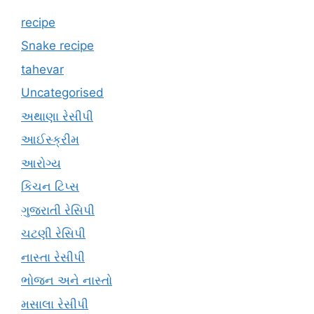
recipe
Snake recipe
tahevar
Uncategorised
અથાણા રેસીપી
આઈસ્ક્રીમ
આરોગ્ય
કિચન ટિપ્સ
ગુજરાતી રેસિપી
ચટણી રેસિપી
નાસ્તા રેસીપી
ભોજન અને નાસ્તો
મસાલા રેસીપી