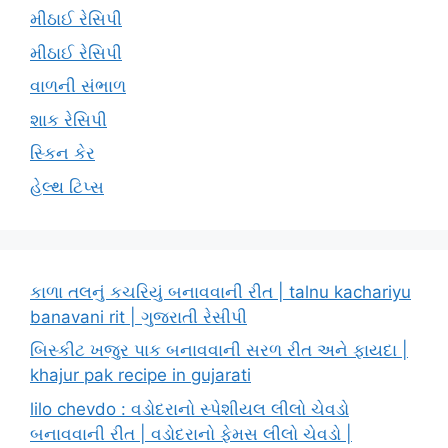
મીઠાઈ રેસિપી
મીઠાઈ રેસિપી
વાળની સંભાળ
શાક રેસિપી
સ્કિન કેર
હેલ્થ ટિપ્સ
કાળા તલનું કચરિયું બનાવવાની રીત | talnu kachariyu
banavani rit | ગુજરાતી રેસીપી
બિસ્કીટ ખજુર પાક બનાવવાની સરળ રીત અને ફાયદા |
khajur pak recipe in gujarati
lilo chevdo : વડોદરાનો સ્પેશીયલ લીલો ચેવડો
બનાવવાની રીત | વડોદરાનો ફેમસ લીલો ચેવડો |