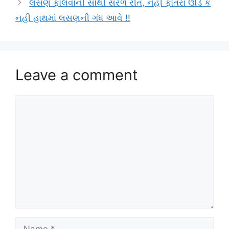
લસણ ફોલવાની સૌથી સરળ રીત, નહી ફોતરાં ઊડે કે
નહી હાથમાં લસણની ગંધ આવે !!
Leave a comment
Comment
Name