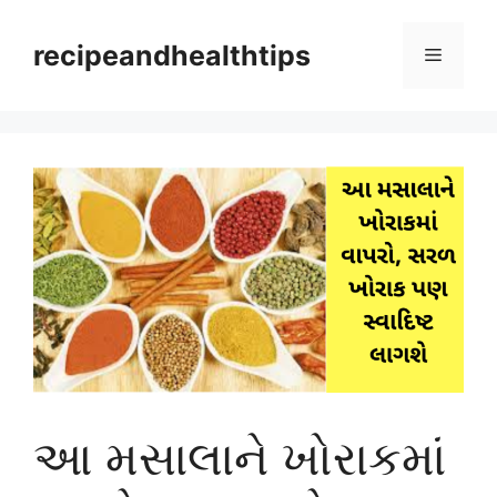
Skip
to
recipeandhealthtips
Menu
content
આ મસાલાને ખોરાકમાં