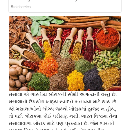
મસાલા એ ભારતીય ખોરાકની સૌથી અગત્યની વસ્તુ છે.
મસાલાનો ઉપયોગ ખાદ્ય સ્વાદને બનાવવા માટે થાય છે.
જો મસાલાઓનો યોગ્ય જથ્થો ખોરાકમાં હાજર ન હોય,
તો પછી ખોરાકમાં કોઈ પરીક્ષણ નથી. ભારત વિશ્વમાં તેના
મસાલાવાળા ખોરાક માટે પણ પ્રખ્યાત છે. જેમ ભારતને