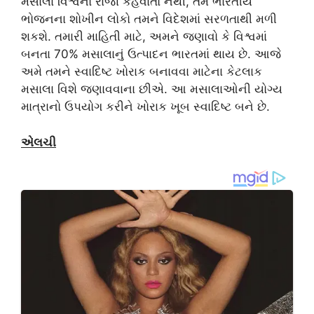
મસાલા વિશ્વનો રાજા કહેવાતો નથી, તેમ ભારતીય
ભોજનના શોખીન લોકો તમને વિદેશમાં સરળતાથી મળી
શકશે. તમારી માહિતી માટે, અમને જણાવો કે વિશ્વમાં
બનતા 70% મસાલાનું ઉત્પાદન ભારતમાં થાય છે. આજે
અમે તમને સ્વાદિષ્ટ ખોરાક બનાવવા માટેના કેટલાક
મસાલા વિશે જણાવવાના છીએ. આ મસાલાઓની યોગ્ય
માત્રાનો ઉપયોગ કરીને ખોરાક ખૂબ સ્વાદિષ્ટ બને છે.
એલચી