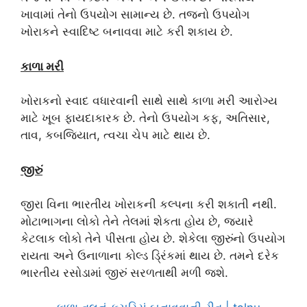
ખાવામાં તેનો ઉપયોગ સામાન્ય છે. તજનો ઉપયોગ
ખોરાકને સ્વાદિષ્ટ બનાવવા માટે કરી શકાય છે.
કાળા મરી
ખોરાકનો સ્વાદ વધારવાની સાથે સાથે કાળા મરી આરોગ્ય
માટે ખૂબ ફાયદાકારક છે. તેનો ઉપયોગ કફ, અતિસાર,
તાવ, કબજિયાત, ત્વચા ચેપ માટે થાય છે.
જીરું
જીરા વિના ભારતીય ખોરાકની કલ્પના કરી શકાતી નથી.
મોટાભાગના લોકો તેને તેલમાં શેકતા હોય છે, જ્યારે
કેટલાક લોકો તેને પીસતા હોય છે. શેકેલા જીરુંનો ઉપયોગ
રાયતા અને ઉનાળાના કોલ્ડ ડ્રિંકમાં થાય છે. તમને દરેક
ભારતીય રસોડામાં જીરું સરળતાથી મળી જશે.