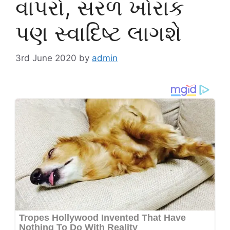
વાપરો, સરળ ખોરાક
પણ સ્વાદિષ્ટ લાગશે
3rd June 2020
by
admin