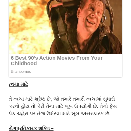
ત્વચા માટે
તે ત્વચા માટે શ્રેષ્ઠ છે, જો તમારે તમારી ત્વચામાં સુધારો
કરવો હોય તો કેરી તેના માટે ખૂબ ઉપયોગી છે. તેનો ફેસ
પેક ચહેરા પર તેજ ઉમેરવા માટે ખૂબ અસરકારક છે.
રોગપ્રતિકારક શક્તિ –