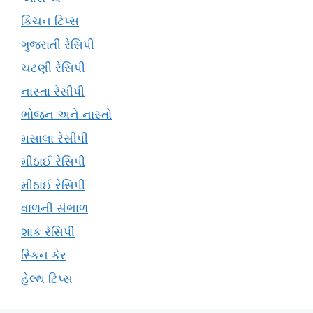
કિચન ટિપ્સ
ગુજરાતી રેસિપી
ચટણી રેસિપી
નાસ્તા રેસીપી
ભોજન અને નાસ્તો
મસાલા રેસીપી
મીઠાઈ રેસિપી
મીઠાઈ રેસિપી
વાળની સંભાળ
શાક રેસિપી
સ્કિન કેર
હેલ્થ ટિપ્સ