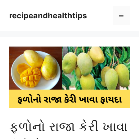
Skip
to
recipeandhealthtips
Menu
content
ફળોનો રાજા કેરી ખાવા