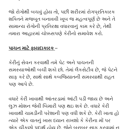
જો રોગોથી બચવું હોય તો, પછી શરીરમાં રોગપ્રતિકારક
શક્તિને મજબૂત બનાવવી ખૂબ જ મહત્વપૂર્ણ છે અને તે
સામાન્ય રોગોની પ્રતિરક્ષા વધારવાનું કામ કરે છે, તેથી
તમારા આહારમાં ચોક્કસપણે કેરીનો સમાવેશ કરો.
પાચન માટે ફાયદાકારક
–
કેરીનું સેવન કરવાથી તમે પેટ અને પાચનની
સમસ્યાઓથી બચી શકો છો. તેમાં લૈકસેટીવ છે, જે પેટને
સાફ કરે છે, સાથે સાથે કબજિયાતની સમસ્યાથી રાહત
પણ આપે છે.
વધારે કેરી ખાવાથી આંતરડામાં આંટી પડી જાય છે અને
લુઝ મોશન જેવી બિમારી પણ થઇ શકે છે. વધારે કેરી
ખાવાથી ચામડીની પરેશાની પણ વધી શકે છે. કેરી ખાતા હો
ત્યારે એક વાતનું ખાસ ધ્યાન રાખશો કે કેરીના મોં પર
એક ચીકણો પદાર્થ હોય છે, જેને બરાબર સાફ કરવામાં ન