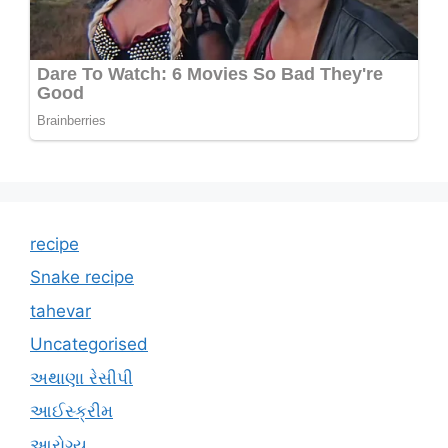
recipe
Snake recipe
tahevar
Uncategorised
અથાણા રેસીપી
આઈસ્ક્રીમ
આરોગ્ય