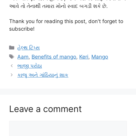
આવે તો તેનાથી તમારા મોનો સ્વાદ બગડી શકે છે.
Thank you for reading this post, don't forget to
subscribe!
Categories
હેલ્થ ટિપ્સ
Tags
Aam
,
Benefits of mango
,
Keri
,
Mango
ભાજી પરોઠા
કાજુ અને ગાંઠિયાનું શાક
Leave a comment
Comment