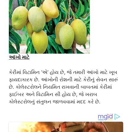
આંખો માટે
કેરીમાં વિટામિન ‘એ’ હોય છે, જે તમારી આંખો માટે ખૂબ
ફાયદાકારક છે. આંખોની રોશની માટે કેરીનું સેવન સારું
છે. કોલેસ્ટરોલને નિયમિત રાખવાની બાબતમાં કેરીમાં
ફાઈબર અને વિટામિન સી હોય છે, જે ખરાબ
કોલેસ્ટરોલનું સંતુલન જાળવવામાં મદદ કરે છે.