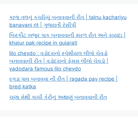
કાળા તલનું કચરિયું બનાવવાની રીત | talnu kachariyu
banavani rit | ગુજરાતી રેસીપી
બિસ્કીટ ખજુર પાક બનાવવાની સરળ રીત અને ફાયદા |
khajur pak recipe in gujarati
lilo chevdo : વડોદરાનો સ્પેશીયલ લીલો ચેવડો
બનાવવાની રીત | વડોદરાનો ફેમસ લીલો ચેવડો |
vadodara famous lilo chevdo
રગડા પાવ બનાવવા ની રીત | ragada pav recipe |
bred katka
ચણા મેથી કાચી કેરીનું અથાણું બનાવવાની રીત