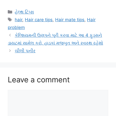
Categories
હેલ્થ ટિપ્સ
Tags
hair
,
Hair care tips
,
Hair mate tips
,
Hair
problem
કેલ્શિયમની ઉણપને પૂરી કરવા માટે આ 4 ફૂડ્સને
ડાયટમાં સામેલ કરો, હાડકાં મજબુત અને સ્વસ્થ રહેશો
ચીલી પનીર
Leave a comment
Comment