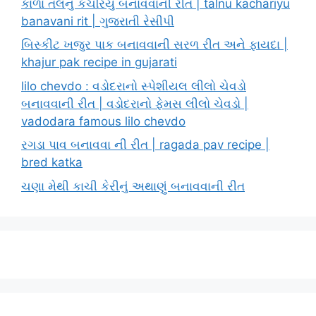
કાળા તલનું કચરિયું બનાવવાની રીત | talnu kachariyu
banavani rit | ગુજરાતી રેસીપી
બિસ્કીટ ખજુર પાક બનાવવાની સરળ રીત અને ફાયદા |
khajur pak recipe in gujarati
lilo chevdo : વડોદરાનો સ્પેશીયલ લીલો ચેવડો
બનાવવાની રીત | વડોદરાનો ફેમસ લીલો ચેવડો |
vadodara famous lilo chevdo
રગડા પાવ બનાવવા ની રીત | ragada pav recipe |
bred katka
ચણા મેથી કાચી કેરીનું અથાણું બનાવવાની રીત