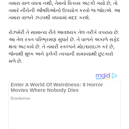
તમારા વાળ વધતા નથી, તેમનો વિકાસ અટકી ગયો છે, તો
તમારે નીચેની ઔષધિઓનો ઉપયોગ કરવો જ જોઇએ. આ
તમારા વાળને ઝડપથી વધવામાં મદદ કરશે.
રોઝમેરી તે સામાન્ય રીતે આવશ્યક તેલ તરીકે વપરાય છે.
આ તેલ રક્ત પરિભ્રમણ સુધારે છે. તે વાળને અકાળે સફેદ
થતા અટકાવે છે. તે તમારી સ્કલ્પને મોઇશ્ચરાઇઝ કરે છે,
જેનાથી શુષ્ક અને ફ્લેકી ત્વચાની સમસ્યાથી છુટકારો
મળે છે.