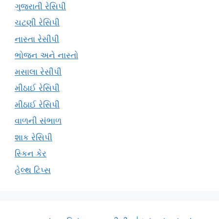
ગુજરાતી રેસિપી
ચટણી રેસિપી
નાસ્તા રેસીપી
ભોજન અને નાસ્તો
મસાલા રેસીપી
મીઠાઈ રેસિપી
મીઠાઈ રેસિપી
વાળની સંભાળ
શાક રેસિપી
સ્કિન કેર
હેલ્થ ટિપ્સ