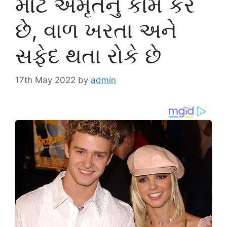
માટે અમૃતનું કામ કરે
છે, વાળ ખરતા અને
સફેદ થતા રોકે છે
17th May 2022
by
admin