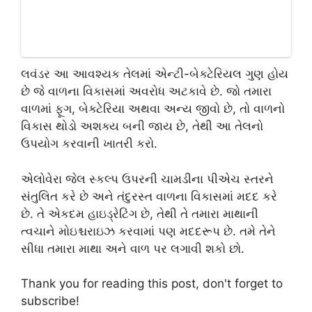
લવંડર આ આવશ્યક તેલમાં એન્ટી-બેક્ટેરિયલ ગુણ હોય
છે જે વાળના વિકાસમાં અવરોધ અટકાવે છે. જો તમારા
વાળમાં ફૂગ, બેક્ટેરિયા અથવા અન્ય જીવો છે, તો વાળનો
વિકાસ થોડો અશક્ય બની જાય છે, તેથી આ તેલનો
ઉપયોગ કરવાની ખાતરી કરો.
એલોવેરા જેલ સ્કલ્પ ઉપરની ચામડીના પીએચ સ્તરને
સંતુલિત કરે છે અને તંદુરસ્ત વાળના વિકાસમાં મદદ કરે
છે. તે એકદમ હાઇડ્રેટિંગ છે, તેથી તે તમારા માથાની
ત્વચાને મોઇશ્ચરાઇઝ કરવામાં પણ મદદરૂપ છે. તમે તેને
સીધા તમારા માથા અને વાળ પર લગાવી શકો છો.
Thank you for reading this post, don't forget to
subscribe!