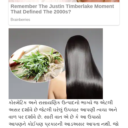
કોસ્મેટિક અને રાસાયણિક ઉત્પાદનો ભાગ્યે જ એટલી
અસર દર્શાવે છે જેટલી ઘરેલું ઉપચાર આપણી ત્વચા અને
વાળ પર દર્શાવે છે. સારી વાત એ છે કે આ ઉપાયો
આપણને કોઈપણ પ્રકારની આડઅસર આપતા નથી. જો