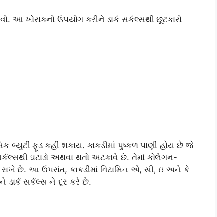
ળવો. આ ખોરાકનો ઉપયોગ કરીને ડાર્ક સર્કલ્સથી છૂટકારો
િક બ્યુટી ફૂડ કહી શકાય. કાકડીમાં પુષ્કળ પાણી હોય છે જે
ક સર્કલ્સથી ઘટાડો અથવા થતો અટકાવે છે. તેમાં કોલેગન-
ક રાખે છે. આ ઉપરાંત, કાકડીમાં વિટામિન એ, સી, ઇ અને કે
ડાર્ક સર્કલ્સ ને દૂર કરે છે.