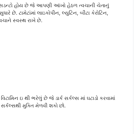
સડન્ટો હોય છે જે આપણી આંખો હેઠળ ત્વચાની ચેતાનું
ારે છે. ટામેટાંમાં લાઇકોપીન, લ્યુટિન, બીટા કેરોટિન,
ચાને સ્વસ્થ રાખે છે.
િટામિન ઇ થી ભરેલું છે જે ડાર્ક સર્કલ્સ માં ઘટાડો કરવામાં
 સર્કલ્સથી મુક્તિ મેળવી શકો છો.