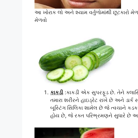
આ ખોરાક લો અને શ્યામ વર્તુળોમાંથી છૂટકારો મે
મેળવો
કાકડી
:કાકડી એક સુપરફૂડ છે. તેને ક્લાસ
તમારા શરીરને હાઇડ્રેટ રાખે છે અને ડાર્
બૂસ્ટિંગ સિલિકા શામેલ છે જે ત્વચાને કડ
હોય છે, જે રક્ત પરિભ્રમણને સુધારે છે અને 