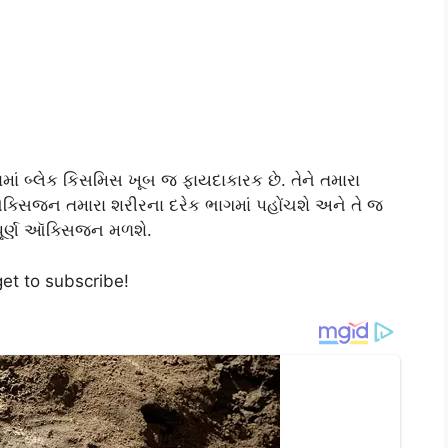
માં બ્લેક કિસમિસ ખૂબ જ ફાયદાકારક છે. તેને તમારા
્સિજન તમારા શરીરના દરેક ભાગમાં પહોંચશે અને તે જ
ંપૂર્ણ ઑક્સિજન મળશે.
get to subscribe!