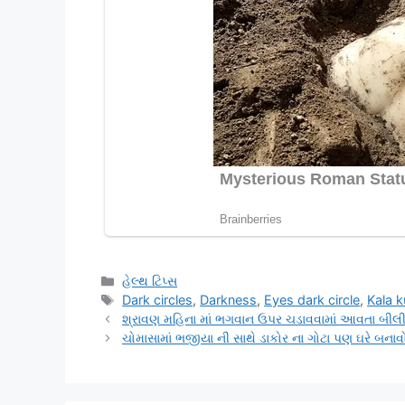
Categories
હેલ્થ ટિપ્સ
Tags
Dark circles
,
Darkness
,
Eyes dark circle
,
Kala 
શ્રાવણ મહિના માં ભગવાન ઉપર ચડાવવામાં આવતા બીલી
ચોમાસામાં ભજીયા ની સાથે ડાકોર ના ગોટા પણ ઘરે બનાવ