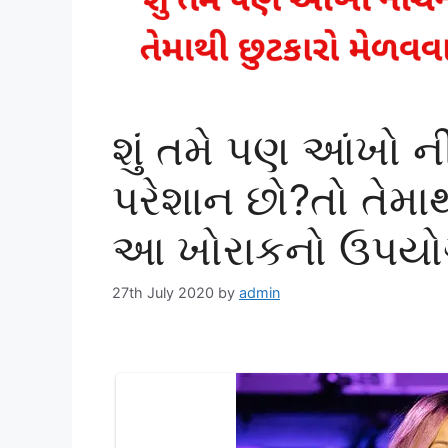
શું તમે પણ આંખો નીચ
પરેશાન છો?તો તેમાથ
આ ખોરાકનો ઉપયો
27th July 2020
by
admin