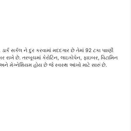
ાર્ક સર્કલ ને દુર કરવામાં મદદગાર છે તેમાં 92 ટકા પાાણી
બર રાખે છે. તરબૂચમાં કેરોટિન, લાઇકોપેન, ફાઇબર, વિટામિન
ે મેગ્નેશિયમ હોય છે જે સ્વસ્થ આંખો માટે સારું છે.