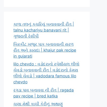
કાળા તલનું કચરિયું બનાવવાની રીત |
talnu kachariyu banavani rit |
ગુજરાતી રેસીપી
બિસ્કીટ ખજુર પાક બનાવવાની સરળ
રીત અને ફાયદા | khajur pak recipe
in gujarati
lilo chevdo : વડોદરાનો સ્પેશીયલ લીલો
ચેવડો બનાવવાની રીત | વડોદરાનો ફેમસ
લીલો ચેવડો | vadodara famous lilo
chevdo
રગડા પાવ બનાવવા ની રીત | ragada
pav recipe | bred katka
ચણા મેથી કાચી કેરીનું અથાણું