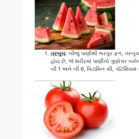
તરબૂચ
: બીજું પાણીથી ભરપુર ફળ, તરબૂચ ડ
હોય છે, જે શરીરમાં પાણીનો ગુણોત્તર બરો
બી 1 અને બી 6, વિટામિન સી, પોટેશિયમ અન