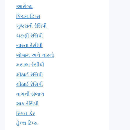
આરોગ્ય
કિચન ટિપ્સ
ગુજરાતી રેસિપી
ચટણી રેસિપી
નાસ્તા રેસીપી
ભોજન અને નાસ્તો
મસાલા રેસીપી
મીઠાઈ રેસિપી
મીઠાઈ રેસિપી
વાળની સંભાળ
શાક રેસિપી
સ્કિન કેર
હેલ્થ ટિપ્સ