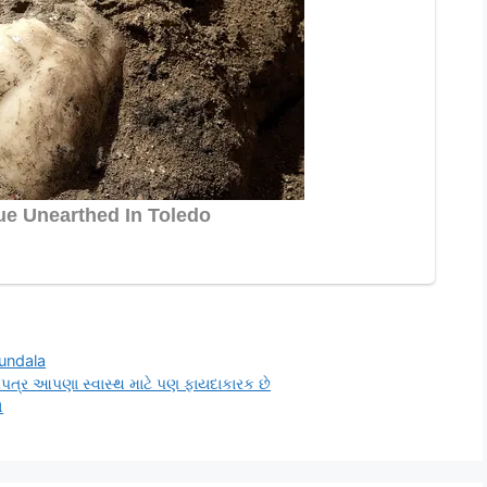
kundala
પત્ર આપણા સ્વાસ્થ માટે પણ ફાયદાકારક છે
ો