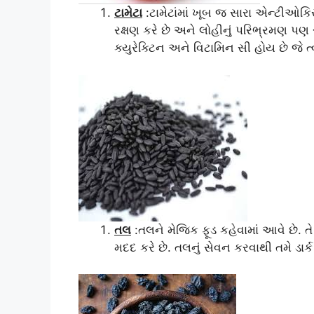
ટામેટા
:ટામેટાંમાં ખૂબ જ સારા એન્ટીઓકિ
રક્ષણ કરે છે અને લોહીનું પરિભ્રમણ પણ સુધ
ક્યુરેક્ટિન અને વિટામિન સી હોય છે જે ત્વ
તલ
:તલને મેજિક ફૂડ કહેવામાં આવે છે. તે વ
મદદ કરે છે. તલનું સેવન કરવાથી તમે ડાર્ક