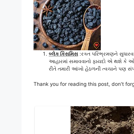
બ્લેક કિસમિસ
:રક્ત પરિભ્રમણને સુધારવા
આહારમાં સમાવવાનો ફાયદો એ થશે કે ઓક
રીતે તમારી આંખો હેઠળની ત્વચાને પણ સ
Thank you for reading this post, don't for