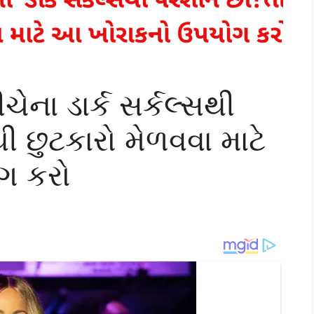
ેના ડાર્ક સર્કલ્સથી
ી છુટકારો મેળવવા માટે
ગ કરો