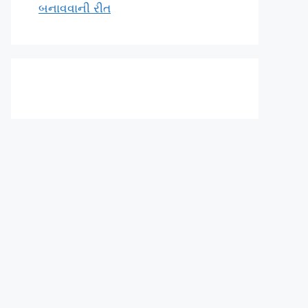
બનાવવાની રીત