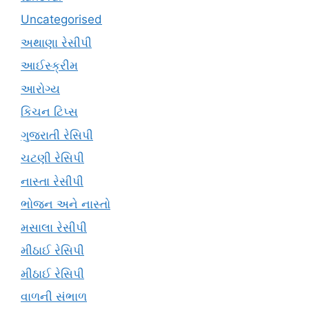
Uncategorised
અથાણા રેસીપી
આઈસ્ક્રીમ
આરોગ્ય
કિચન ટિપ્સ
ગુજરાતી રેસિપી
ચટણી રેસિપી
નાસ્તા રેસીપી
ભોજન અને નાસ્તો
મસાલા રેસીપી
મીઠાઈ રેસિપી
મીઠાઈ રેસિપી
વાળની સંભાળ