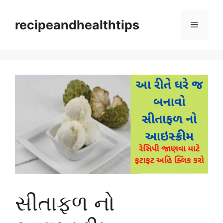
Skip
to
recipeandhealthtips
Menu
content
સીતાફળ નો