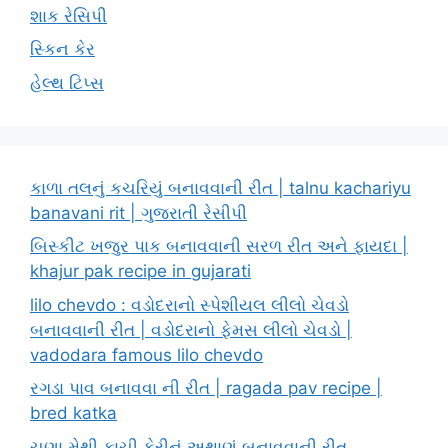
શાક રેસિપી
સ્કિન કેર
હેલ્થ ટિપ્સ
કાળા તલનું કચરિયું બનાવવાની રીત | talnu kachariyu
banavani rit | ગુજરાતી રેસીપી
બિસ્કીટ ખજુર પાક બનાવવાની સરળ રીત અને ફાયદા |
khajur pak recipe in gujarati
lilo chevdo : વડોદરાનો સ્પેશીયલ લીલો ચેવડો
બનાવવાની રીત | વડોદરાનો ફેમસ લીલો ચેવડો |
vadodara famous lilo chevdo
રગડા પાવ બનાવવા ની રીત | ragada pav recipe |
bred katka
ચણા મેથી કાચી કેરીનું અથાણું બનાવવાની રીત