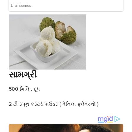
સામગ્રી
500 મિલિ . દૂધ
2 ટી સ્પૂન કસ્ટર્ડ પાઉડર ( વેનિલા ફલેવરનો )