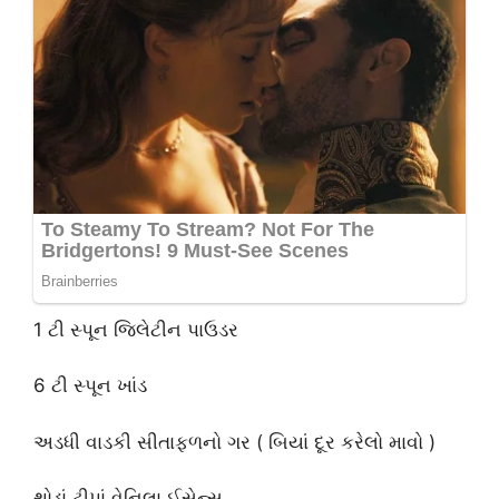
1 ટી સ્પૂન જિલેટીન પાઉડર
6 ટી સ્પૂન ખાંડ
અડધી વાડકી સીતાફળનો ગર ( બિયાં દૂર કરેલો માવો )
થોડાં ટીપાં વેનિલા ઈસેન્સ