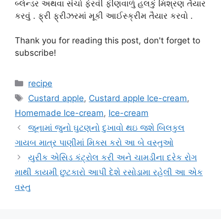
બ્લેન્ડર અથવા સંચો ફેરવી ફીણવાળું હલકું મિશ્રણ તૈયાર
કરવું . ફ્રી ફ્રીઝરમાં મૂકી આઈસ્ક્રીમ તૈયાર કરવો .
Thank you for reading this post, don't forget to
subscribe!
Categories
recipe
Tags
Custard apple
,
Custard apple Ice-cream
,
Homemade Ice-cream
,
Ice-cream
જૂનામાં જુનો ઘુટણનો દુખાવો થઇ જશે બિલકુલ
ગાયબ માત્ર પાણીમાં મિક્સ કરો આ બે વસ્તુઓ
યુરીક એસિડ કંટ્રોલ કરી અને ચામડીના દરેક રોગ
માથી કાયમી છુટકારો આપી દેશે રસોડામા રહેલી આ એક
વસ્તુ