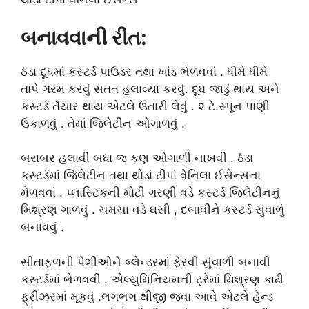
બનાવવાની રીત:
ઠંડા દૂધમાં કસ્ટર્ડ પાઉડર તથા ખાંડ ભેળવવાં . ધીમે ધીમે
તાપે ગરમ કરવું સતત હલાવ્યા કરવું. દૂધ જાડું થાય અને
કસ્ટર્ડ તૈયાર થાય એટલે ઉતારી લેવું . ૨ ટે.સ્પૂન પાણી
ઉકાળવું . તેમાં જિલેટીન ઓગાળવું .
બરાબર હલાવી બધા જ કણ ઓગાળી નાખવી . ઠંડા
કસ્ટર્ડમાં જિલેટીન તથા થોડાં ટીપાં વેનિલા ઈસેન્સના
મેળવવાં . પ્લાસ્ટિકની મોટી ગરણી વડે કસ્ટર્ડ જિલેટીનનું
મિશ્રણ ગાળવું . ચમચા વડે ઘસી , દબાવીને કસ્ટર્ડ સુંવાળું
બનાવવું .
સીતાફળની પેશીઓને બ્લેન્ડરમાં ફેરવી સુંવાળી બનાવી
કસ્ટર્ડમાં ભેળવવી . એલ્યુમિનિયમની ટ્રેમાં મિશ્રણ કાઢી
ફ્રીઝરમાં મૂકવું .લગભગ થીજી જવા આવે એટલે હેન્ડ