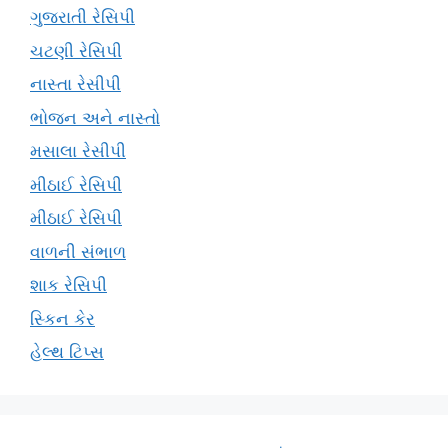
ગુજરાતી રેસિપી
ચટણી રેસિપી
નાસ્તા રેસીપી
ભોજન અને નાસ્તો
મસાલા રેસીપી
મીઠાઈ રેસિપી
મીઠાઈ રેસિપી
વાળની સંભાળ
શાક રેસિપી
સ્કિન કેર
હેલ્થ ટિપ્સ