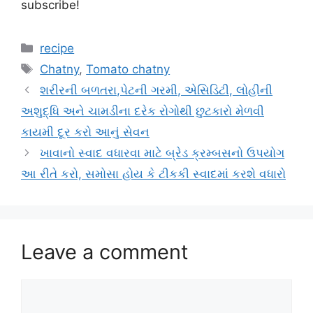
subscribe!
Categories
recipe
Tags
Chatny
,
Tomato chatny
શરીરની બળતરા,પેટની ગરમી, એસિડિટી, લોહીની
અશુદ્ધિ અને ચામડીના દરેક રોગોથી છુટકારો મેળવી
કાયમી દૂર કરો આનું સેવન
ખાવાનો સ્વાદ વધારવા માટે બ્રેડ ક્રમ્બસનો ઉપયોગ
આ રીતે કરો, સમોસા હોય કે ટીકકી સ્વાદમાં કરશે વધારો
Leave a comment
Comment