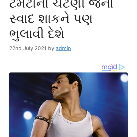
ટમેટાના ચટણી જેનો
સ્વાદ શાકને પણ
ભુલાવી દેશે
22nd July 2021
by
admin