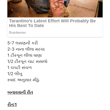
5-7 લસણની કરી
2-3 નાના લીલા મરચા
1 ટીસ્પૂન લીલા ધાણા
1/2 ટીસ્પૂન ચાટ મસાલો
1 ચપટી સંચળ
1/2 લીંબુ
સ્વાદ અનુસાર મીઠું
બનાવવાની રીત
રીત:1