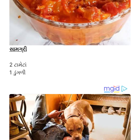
સામગ્રી
2 ટામેટાં
1 ડુંગળી