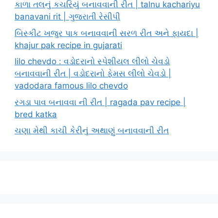
કાળા તલનું કચરિયું બનાવવાની રીત | talnu kachariyu
banavani rit | ગુજરાતી રેસીપી
બિસ્કીટ ખજુર પાક બનાવવાની સરળ રીત અને ફાયદા |
khajur pak recipe in gujarati
lilo chevdo : વડોદરાનો સ્પેશીયલ લીલો ચેવડો
બનાવવાની રીત | વડોદરાનો ફેમસ લીલો ચેવડો |
vadodara famous lilo chevdo
રગડા પાવ બનાવવા ની રીત | ragada pav recipe |
bred katka
ચણા મેથી કાચી કેરીનું અથાણું બનાવવાની રીત