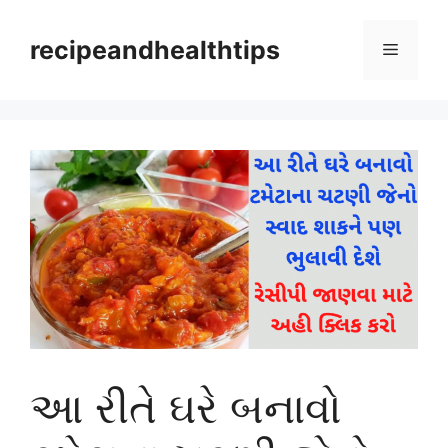
Skip
to
recipeandhealthtips
Menu
content
આ રીતે ઘરે બનાવો