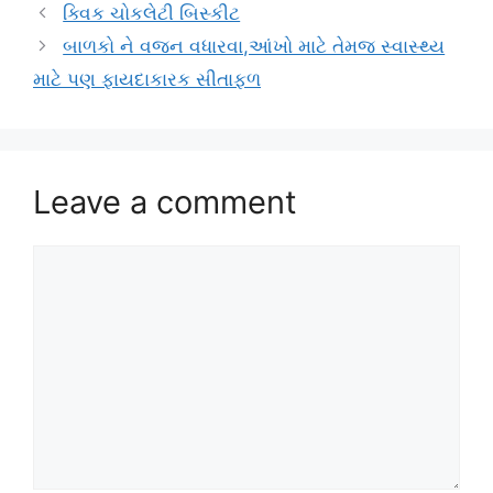
ક્વિક ચોકલેટી બિસ્કીટ
બાળકો ને વજન વધારવા,આંખો માટે તેમજ સ્વાસ્થ્ય
માટે પણ ફાયદાકારક સીતાફળ
Leave a comment
Comment