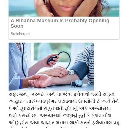
સફરજન , કરમદાં અને ચા જેવા ફ્લેવાનોલ્સથી સમૃદ્ધ
આહાર તમારું બ્લડપ્રેશર ઘટાડવામાં ઉપયોગી છે અને તેને
પગલે હૃદયરોગમાં રાહત થતી હોવાનું એક અભ્યાસમાં
દાવો કરાયો છે . અભ્યાસમાં જણાયું હતું કે ફ્લેવાનોલ
ઓછું હોય એવો આહાર લેનારા લોકો કરતાં ફ્લેવાનોલ વધુ