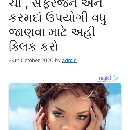
ચા , સફરજન અને
કરમદાં ઉપયોગી વધુ
જાણવા માટે અહી
ક્લિક કરો
24th October 2020
by
admin