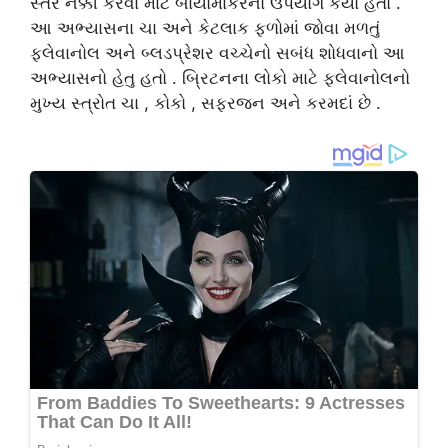
સ્તર નક્કી કરવા માટે બાયોમાર્કરનો ઉપયોગ કર્યો હતો .
આ અભ્યાસના ચા અને કેટલાક ફળોમાં જોવા મળતું
ફ્લેવાનોલ અને બ્લડપ્રેશર વચ્ચેનો સબંધ શોધવાનો આ
અભ્યાસનો હેતુ હતો . બ્રિટનના લોકો માટે ફ્લેવાનોલનો
મુખ્ય સ્ત્રોત ચા , કોકો , સફરજન અને કરમદાં છે .