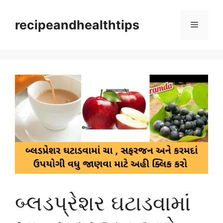
Skip
to
recipeandhealthtips
Menu
content
બ્લડપ્રેશર ઘટાડવામાં