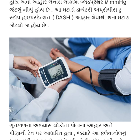
હોય એવો આહાર લેનારા લોકોમાં બ્લડપ્રેશર ૪ mmHg
જેટલું નીચું હોય છે . આ ઘટાડો ડાયેટરી એપ્રોચીસ ટુ
સ્ટોપ હાઇપરટેન્શન ( DASH ) આહાર લેવાથી થતા ઘટાડા
જેટલો જ હોય છે .
ભૂતકાળના અભ્યાસ લોકોના પોતાના આહાર અને
પીણાની ટેવ પર આધારિત હતા , જ્યારે આ ફ્લેવાનોલનું