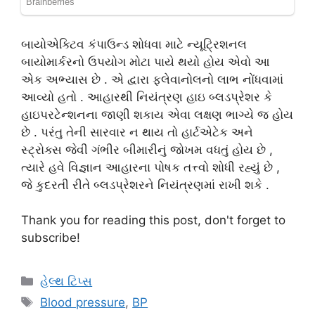
બાયોએક્ટિવ કંપાઉન્ડ શોધવા માટે ન્યૂટ્રિશનલ
બાયોમાર્કરનો ઉપયોગ મોટા પાયે થયો હોય એવો આ
એક અભ્યાસ છે . એ દ્વારા ફ્લેવાનોલનો લાભ નોંધવામાં
આવ્યો હતો . આહારથી નિયંત્રણ હાઇ બ્લડપ્રેશર કે
હાઇપરટેન્શનના જાણી શકાય એવા લક્ષણ ભાગ્યે જ હોય
છે . પરંતુ તેની સારવાર ન થાય તો હાર્ટએટેક અને
સ્ટ્રોક્સ જેવી ગંભીર બીમારીનું જોખમ વધતું હોય છે ,
ત્યારે હવે વિજ્ઞાન આહારના પોષક તત્ત્વો શોધી રહ્યું છે ,
જે કુદરતી રીતે બ્લડપ્રેશરને નિયંત્રણમાં રાખી શકે .
Thank you for reading this post, don't forget to
subscribe!
Categories
હેલ્થ ટિપ્સ
Tags
Blood pressure
,
BP