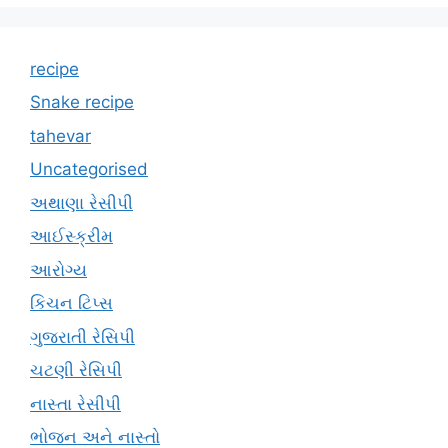
recipe
Snake recipe
tahevar
Uncategorised
અથાણા રેસીપી
આઈસ્ક્રીમ
આરોગ્ય
કિચન ટિપ્સ
ગુજરાતી રેસિપી
ચટણી રેસિપી
નાસ્તા રેસીપી
ભોજન અને નાસ્તો