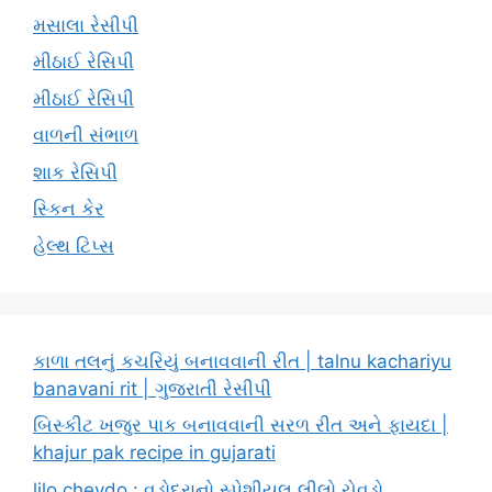
મસાલા રેસીપી
મીઠાઈ રેસિપી
મીઠાઈ રેસિપી
વાળની સંભાળ
શાક રેસિપી
સ્કિન કેર
હેલ્થ ટિપ્સ
કાળા તલનું કચરિયું બનાવવાની રીત | talnu kachariyu
banavani rit | ગુજરાતી રેસીપી
બિસ્કીટ ખજુર પાક બનાવવાની સરળ રીત અને ફાયદા |
khajur pak recipe in gujarati
lilo chevdo : વડોદરાનો સ્પેશીયલ લીલો ચેવડો