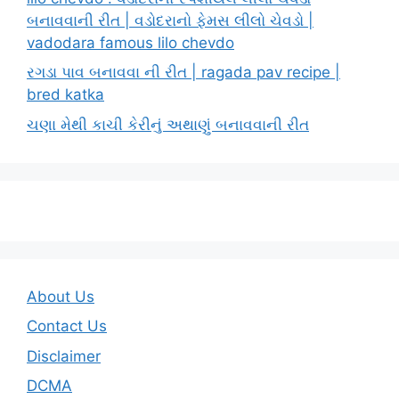
બનાવવાની રીત | વડોદરાનો ફેમસ લીલો ચેવડો |
vadodara famous lilo chevdo
રગડા પાવ બનાવવા ની રીત | ragada pav recipe |
bred katka
ચણા મેથી કાચી કેરીનું અથાણું બનાવવાની રીત
About Us
Contact Us
Disclaimer
DCMA