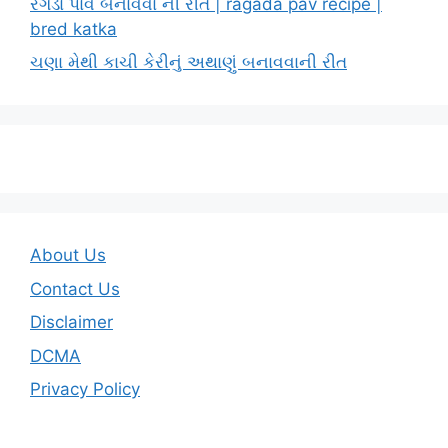
રગડા પાવ બનાવવા ની રીત | ragada pav recipe |
bred katka
ચણા મેથી કાચી કેરીનું અથાણું બનાવવાની રીત
About Us
Contact Us
Disclaimer
DCMA
Privacy Policy