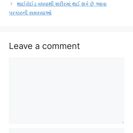
થાઈરોઈડ વધવાથી શરીરમાં થઈ શકે છે આવા
પ્રકારની સમસ્યાઓ
Leave a comment
Comment
Name