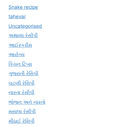
Snake recipe
tahevar
Uncategorised
અથાણા રેસીપી
આઈસ્ક્રીમ
આરોગ્ય
કિચન ટિપ્સ
ગુજરાતી રેસિપી
ચટણી રેસિપી
નાસ્તા રેસીપી
ભોજન અને નાસ્તો
મસાલા રેસીપી
મીઠાઈ રેસિપી