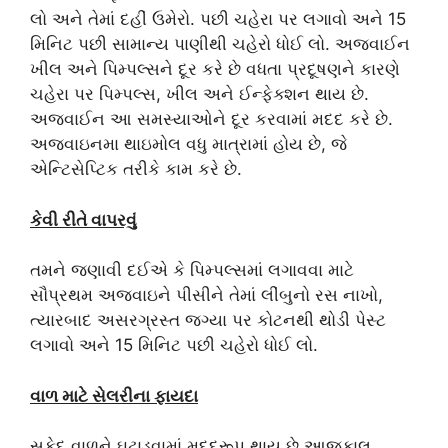
લો અને તેમાં દહીં ઉમેરો. પછી ચહેરા પર લગાવો અને 15
મિનિટ પછી સામાન્ય પાણીથી ચહેરો ધોઈ લો. અજવાઈન
ખીલ અને પિમ્પલ્સને દૂર કરે છે વધતા પ્રદૂષણને કારણે
ચહેરા પર પિમ્પલ્સ, ખીલ અને ઈન્ફેક્શન થાય છે.
અજવાઈન આ સમસ્યાઓને દૂર કરવામાં મદદ કરે છે.
અજવાઇનમા થાઇમોલ વધુ માત્રામાં હોય છે, જે
એન્ટિસેપ્ટિક તરીકે કામ કરે છે.
કેવી રીતે વાપરવું
તમને જણાવી દઈએ કે પિમ્પલ્સમાં લગાવવા માટે
સૌપ્રથમ અજવાઇને પીસીને તેમાં લીંબુનો રસ નાખો,
ત્યારબાદ અસરગ્રસ્ત જગ્યા પર કોટનથી થોડી પેસ્ટ
લગાવો અને 15 મિનિટ પછી ચહેરો ધોઈ લો.
વાળ માટે સેલરીના ફાયદા
સફેદ વાળને ઘટાડવામાં મદદરૂપ થાય છે આજકાલ