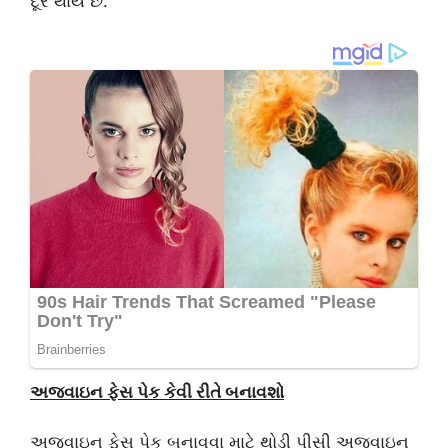
દૂર થાય છે.
અજવાઇન ફેસ પેક કેવી રીતે બનાવશો
અજવાઇન ફેસ પેક બનાવવા માટે થોડી પીસી અજવાઇન