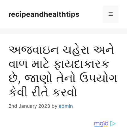
Skip
to
recipeandhealthtips
Menu
content
અજવાઇન ચહેરા અને
વાળ માટે ફાયદાકારક
છે, જાણો તેનો ઉપયોગ
કેવી રીતે કરવો
2nd January 2023
by
admin