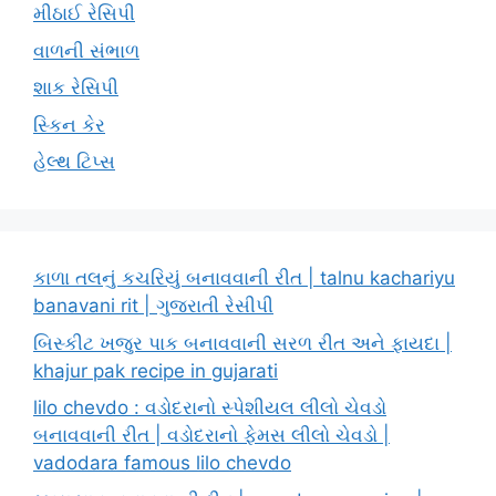
મીઠાઈ રેસિપી
વાળની સંભાળ
શાક રેસિપી
સ્કિન કેર
હેલ્થ ટિપ્સ
કાળા તલનું કચરિયું બનાવવાની રીત | talnu kachariyu
banavani rit | ગુજરાતી રેસીપી
બિસ્કીટ ખજુર પાક બનાવવાની સરળ રીત અને ફાયદા |
khajur pak recipe in gujarati
lilo chevdo : વડોદરાનો સ્પેશીયલ લીલો ચેવડો
બનાવવાની રીત | વડોદરાનો ફેમસ લીલો ચેવડો |
vadodara famous lilo chevdo