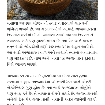
મસાલા આપણા ભોજનનો સ્વાદ વધારવામાં મહત્વની
ભૂમિકા ભજવે છે. આ મસાલાઓમાં આપણે અજવાઇનનો
ઉપયોગ કરીએ છીએ. ખાવાનો સ્વાદ વધારવા ઉપરાંત તે
સ્વાસ્થ્ય માટે પણ ફાયદાકારક છે. આ પેટ અને પાચન
તંત્ર સાથે જોડાયેલી ઘણી સમસ્યાઓમાં રાહત આપે છે.
આ સાથે અજવાઇન વાળ અને ત્વચાને સ્વસ્થ બનાવવામાં
પણ મદદરૂપ છે. વાળ અને ત્વચા પર અજવાઇન ફાયદા
વિશે આગળ જાણો.
અજવાઇન ત્વચા માટે ફાયદાકારક છે ત્વચાને હળવા
કરવામાં સહાય અજવાઈમાં એન્ટિસેપ્ટિક અને એન્ટી
બેક્ટેરિયલ ગુણ હોય છે. આ સાથે અજવાઇન લોહીને
પણ સાફ કરે છે. તે ત્વચાના ચેપને મટાડે છે. અજવાઇનથી
બનેલો ફેસ પેક લગાવવાથી ત્વચાની અંદર જામેલી ગંદકી