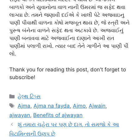
બાળકો અને યુવાનોના વાળ નાની ઉંમરમાં જ સફેદ થવા
લાગ્યા છે. તમને જણાવી દઈએ કે ખાલી પેટે અજવાઇનુ
પાણી પીવાથી વાળના કોષો મજબૂત થાય છે, જે સ્ત્રી અને
પુરૂષ બંનેના વાળને સફેદ થતા અટકાવે છે. અજવાઈનું
પાણી બનાવવા માટે અજવાઈના દાણાને આખી રાત
પાણીમાં પલાળી રાખો. ત્યાર બાદ તેને ગાળીને આ પાણી પી
લો.
Thank you for reading this post, don't forget to
subscribe!
Categories
હેલ્થ ટિપ્સ
Tags
Ajma
,
Ajma na fayda
,
Ajmo
,
Ajwain
,
ajwayan
,
Benefits of ajwayan
શું તમારા ચહેરા પર પણ છે દાગ, તો સમજો કે આ
વિટામિન્સની ઉણપ છે