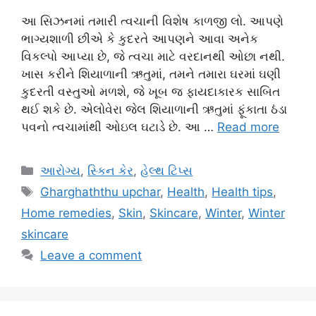
આ સિઝનમાં તમારી ત્વચાની વિશેષ કાળજી લો. આપણે
ભાગ્યશાળી છીએ કે કુદરતે આપણને આવા અનેક
વિકલ્પો આપ્યા છે, જે ત્વચા માટે વરદાનથી ઓછા નથી.
ખાસ કરીને શિયાળાની ઋતુમાં, તમને તમારા ઘરમાં ઘણી
કુદરતી વસ્તુઓ મળશે, જે ખૂબ જ ફાયદાકારક સાબિત
થઈ શકે છે. એલોવેરા જેલ શિયાળાની ઋતુમાં ફૂંકાતા ઠંડા
પવનો ત્વચામાંથી ઓઇલ ઘટાડે છે. આ …
Read more
Categories
આરોગ્ય
,
સ્કિન કેર
,
હેલ્થ ટિપ્સ
Tags
Gharghaththu upchar
,
Health
,
Health tips
,
Home remedies
,
Skin
,
Skincare
,
Winter
,
Winter
skincare
Leave a comment