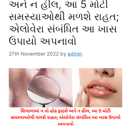
અને ન હીલ, આ 5 મોટી
સમસ્યાઓથી મળશે રાહત;
એલોવેરા સંબંધિત આ ખાસ
ઉપાયો અપનાવો
27th November 2022
by
admin