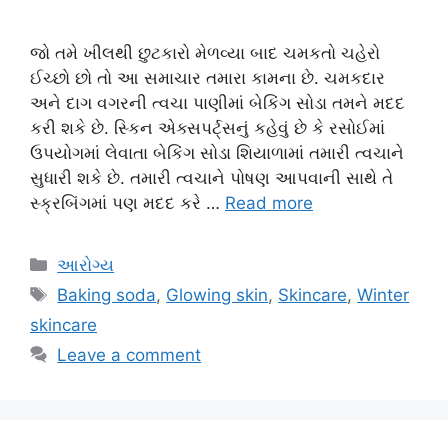
જો તમે ખીલથી છુટકારો મેળવ્યા બાદ ચમકતો ચહેરો
ઈચ્છો છો તો આ સમાચાર તમારા કામના છે. ચમકદાર
અને દાગ વગરની ત્વચા પાણીમાં બેકિંગ સોડા તમને મદદ
કરી શકે છે. સ્કિન એક્સપર્ટ્સનું કહેવું છે કે રસોઈમાં
ઉપયોગમાં લેવાતા બેકિંગ સોડા શિયાળામાં તમારી ત્વચાને
સુધારી શકે છે. તમારી ત્વચાને પોષણ આપવાની સાથે તે
સ્ક્રબિંગમાં પણ મદદ કરે …
Read more
Categories
આરોગ્ય
Tags
Baking soda
,
Glowing skin
,
Skincare
,
Winter
skincare
Leave a comment