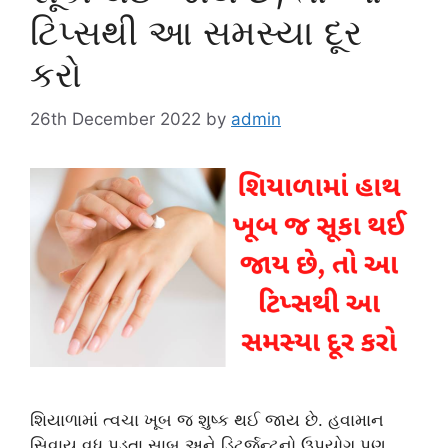
ટિપ્સથી આ સમસ્યા દૂર
કરો
26th December 2022
by
admin
શિયાળામાં ત્વચા ખૂબ જ શુષ્ક થઈ જાય છે. હવામાન
સિવાય વધુ પડતા સાબુ અને ડિટર્જન્ટનો ઉપયોગ પણ