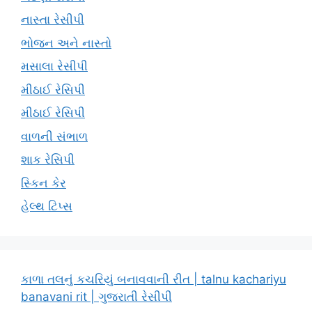
નાસ્તા રેસીપી
ભોજન અને નાસ્તો
મસાલા રેસીપી
મીઠાઈ રેસિપી
મીઠાઈ રેસિપી
વાળની સંભાળ
શાક રેસિપી
સ્કિન કેર
હેલ્થ ટિપ્સ
કાળા તલનું કચરિયું બનાવવાની રીત | talnu kachariyu
banavani rit | ગુજરાતી રેસીપી