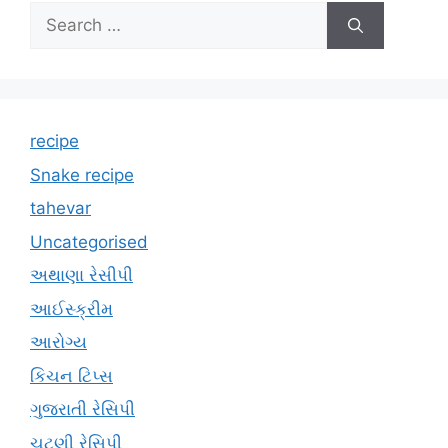
Search
for:
recipe
Snake recipe
tahevar
Uncategorised
અથાણા રેસીપી
આઈસ્ક્રીમ
આરોગ્ય
કિચન ટિપ્સ
ગુજરાતી રેસિપી
ચટણી રેસિપી