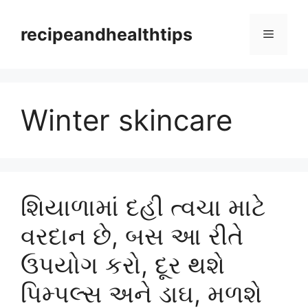
Skip
to
recipeandhealthtips
Menu
content
Winter skincare
શિયાળામાં દહી ત્વચા માટે
વરદાન છે, બસ આ રીતે
ઉપયોગ કરો, દૂર થશે
પિમ્પલ્સ અને ડાઘ, મળશે