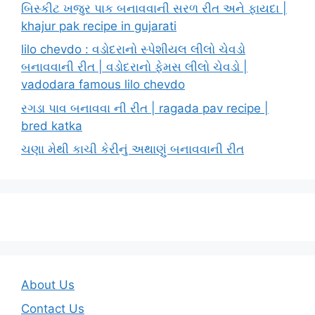
બિસ્કીટ ખજુર પાક બનાવવાની સરળ રીત અને ફાયદા |
khajur pak recipe in gujarati
lilo chevdo : વડોદરાનો સ્પેશીયલ લીલો ચેવડો
બનાવવાની રીત | વડોદરાનો ફેમસ લીલો ચેવડો |
vadodara famous lilo chevdo
રગડા પાવ બનાવવા ની રીત | ragada pav recipe |
bred katka
ચણા મેથી કાચી કેરીનું અથાણું બનાવવાની રીત
About Us
Contact Us