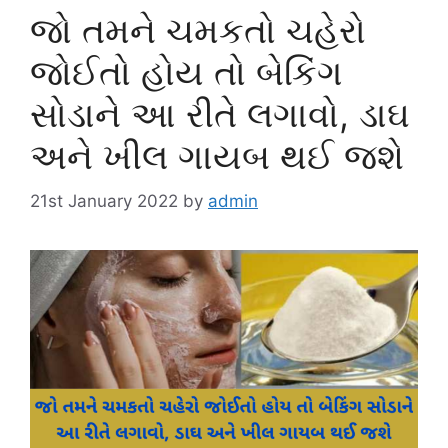
જો તમને ચમકતો ચહેરો
જોઈતો હોય તો બેકિંગ
સોડાને આ રીતે લગાવો, ડાઘ
અને ખીલ ગાયબ થઈ જશે
21st January 2022
by
admin