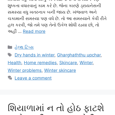
શુષ્કતા વધારવાનું કામ કરે છે. જેના કારણે ડ્રાયનેસની
સમસ્યા વધુ ખતરનાક બની જાય છે. ખંજવાળ અને
ચકામાની સમસ્યા પણ વધે છે. તો આ સમસ્યાને કેવી રીતે
હલ કરવી, જો તમે પણ તેનો ઉકેલ શોધી રહ્યા છો, તો
અહીં …
Read more
Categories
હેલ્થ ટિપ્સ
Tags
Dry hands in winter
,
Gharghaththu upchar
,
Health
,
Home remedies
,
Skincare
,
Winter
,
Winter problems
,
Winter skincare
Leave a comment
શિયાળામાં ન તો હોઠ ફાટશે