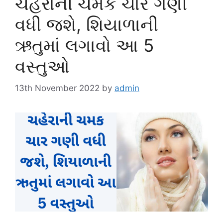
ચહેરાની ચમક ચાર ગણી
વધી જશે, શિયાળાની
ઋતુમાં લગાવો આ 5
વસ્તુઓ
13th November 2022
by
admin