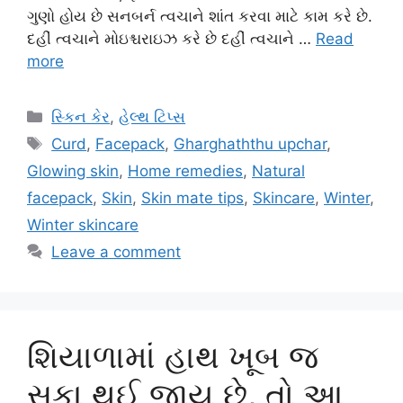
ગુણો હોય છે સનબર્ન ત્વચાને શાંત કરવા માટે કામ કરે છે.
દહીં ત્વચાને મોઇશ્ચરાઇઝ કરે છે દહીં ત્વચાને …
Read
more
Categories
સ્કિન કેર
,
હેલ્થ ટિપ્સ
Tags
Curd
,
Facepack
,
Gharghaththu upchar
,
Glowing skin
,
Home remedies
,
Natural
facepack
,
Skin
,
Skin mate tips
,
Skincare
,
Winter
,
Winter skincare
Leave a comment
શિયાળામાં હાથ ખૂબ જ
સૂકા થઈ જાય છે, તો આ