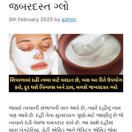
જબરદસ્ત ગ્લો
5th February 2023
by
admin
જ્યારે ત્વચાની સંભાળની વાત આવે છે, ત્યારે દહીંનું નામ
પણ આવે છે. દહીં તેના સુખદાયક ગુણો માટે જાણીતું છે જે
ત્વચાને ઠંડી તેમજ ચમકદાર રાખે છે. આ સાથે દહીંમાં
સારા બેક્ટેરિયા, ફેટી એસિડ અને લેક્ટિક એસિડ જેવા