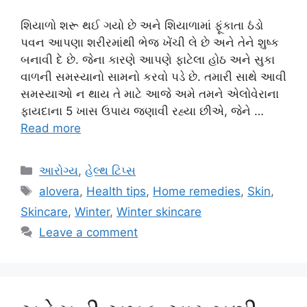
શિયાળો શરૂ થઈ ગયો છે અને શિયાળામાં ફૂંકાતા ઠંડો
પવન આપણા શરીરમાંથી ભેજ ખેંચી લે છે અને તેને શુષ્ક
બનાવી દે છે. જેના કારણે આપણે ફાટેલા હોઠ અને સુકા
વાળની ​​સમસ્યાનો સામનો કરવો પડે છે. તમારી સાથે આવી
સમસ્યાઓ ન થાય તે માટે આજે અમે તમને એલોવેરાના
ફાયદાના 5 ખાસ ઉપાય જણાવી રહ્યા છીએ, જેને …
Read more
Categories
આરોગ્ય
,
હેલ્થ ટિપ્સ
Tags
alovera
,
Health tips
,
Home remedies
,
Skin
,
Skincare
,
Winter
,
Winter skincare
Leave a comment