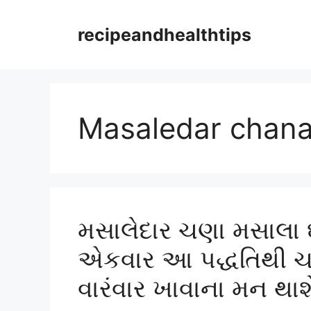
Skip
to
recipeandhealthtips
content
Masaledar chan
મસાલેદાર ચણા મસાલા 
એકવાર આ પદ્ધતિથી ચાખ
વારંવાર ખાવાના મન થાશ