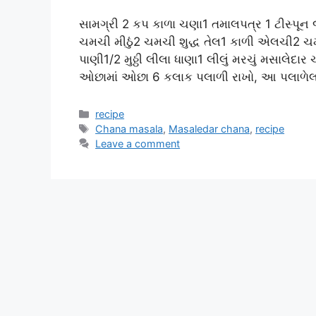
સામગ્રી 2 કપ કાળા ચણા1 તમાલપત્ર 1 ટીસ્પૂ
ચમચી મીઠું2 ચમચી શુદ્ધ તેલ1 કાળી એલચી2 
પાણી1/2 મુઠ્ઠી લીલા ધાણા1 લીલું મરચું મસાલ
ઓછામાં ઓછા 6 કલાક પલાળી રાખો, આ પલાળે
Categories
recipe
Tags
Chana masala
,
Masaledar chana
,
recipe
Leave a comment