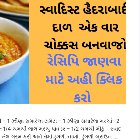
 – 1 ઝીણા સમારેલા ટામેટાં – 1 ઝીણા સમારેલા મરચાં- 2
/4 ચમચી લાલ મરચું પાવડર – 1/2 ચમચી મીઠું – સ્વાદ
તેલ ગરમ કરો અને તેમાં ડુંગળી નાખો. ડુંગળી બ્રાઉન …