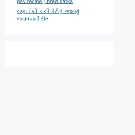
pav recipe | bred katka
ચણા મેથી કાચી કેરીનું અથાણું
બનાવવાની રીત