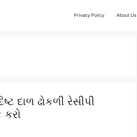
Privacy Policy
About Us
િષ્ટ દાળ ઢોકળી રેસીપી
ક કરો