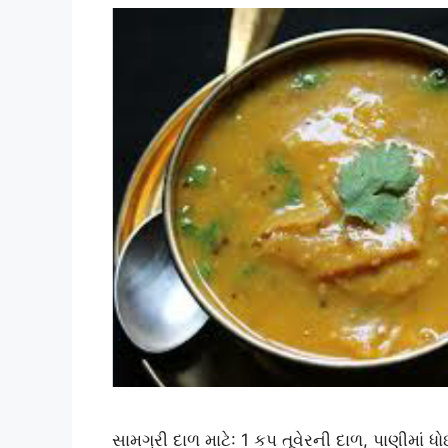
સામગ્રી દાળ માટે: 1 કપ તૂવેરની દાળ, પાણીમાં 