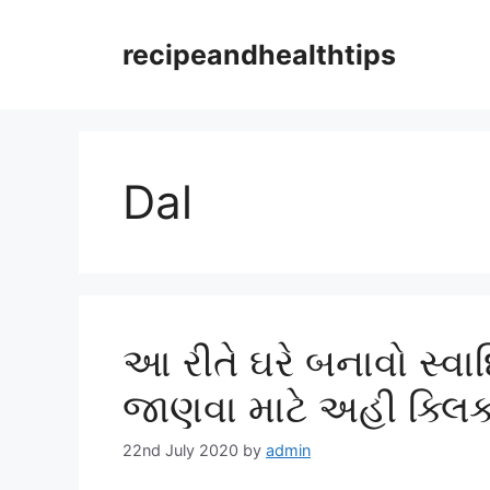
Skip
to
recipeandhealthtips
content
Dal
આ રીતે ઘરે બનાવો સ્વાદ
જાણવા માટે અહી ક્લિ
22nd July 2020
by
admin