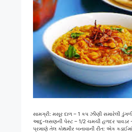
સામગ્રી: મસૂર દાળ – 1 કપ ઝીણી સમારેલી ડુંગળી
આદુ-લસણની પેસ્ટ – 1/2 ચમચી હળદર પાવડર – 1
પ્રમાણે તેલ કોથમીર બનાવાની રીત: એક કડાઈમાં 