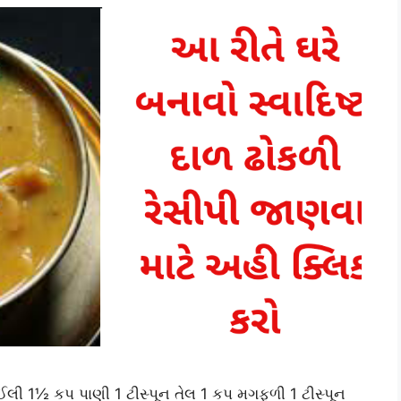
ધોઈલી 1½ કપ પાણી 1 ટીસ્પૂન તેલ 1 કપ મગફળી 1 ટીસ્પૂન