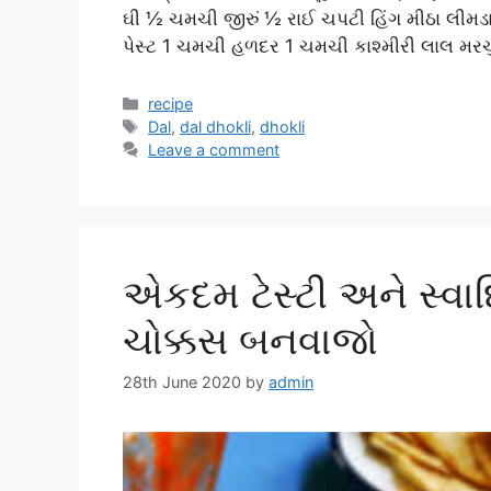
ઘી ½ ચમચી જીરું ½ રાઈ ચપટી હિંગ મીઠા લીમડાન
પેસ્ટ 1 ચમચી હળદર 1 ચમચી કાશ્મીરી લાલ મરચ
Categories
recipe
Tags
Dal
,
dal dhokli
,
dhokli
Leave a comment
એકદમ ટેસ્ટી અને સ્વાદ
ચોક્કસ બનવાજો
28th June 2020
by
admin