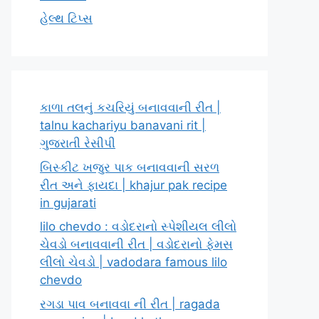
હેલ્થ ટિપ્સ
કાળા તલનું કચરિયું બનાવવાની રીત |
talnu kachariyu banavani rit |
ગુજરાતી રેસીપી
બિસ્કીટ ખજુર પાક બનાવવાની સરળ
રીત અને ફાયદા | khajur pak recipe
in gujarati
lilo chevdo : વડોદરાનો સ્પેશીયલ લીલો
ચેવડો બનાવવાની રીત | વડોદરાનો ફેમસ
લીલો ચેવડો | vadodara famous lilo
chevdo
રગડા પાવ બનાવવા ની રીત | ragada