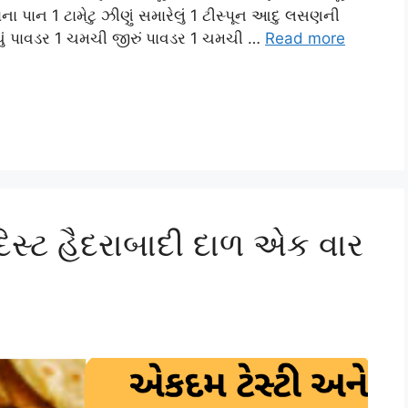
ા પાન 1 ટામેટુ ઝીણું સમારેલું 1 ટીસ્પૂન આદુ લસણની
ું પાવડર 1 ચમચી જીરું પાવડર 1 ચમચી …
Read more
િસ્ટ હૈદરાબાદી દાળ એક વાર