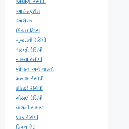
અથાણા રેસીપી
આઈસ્ક્રીમ
આરોગ્ય
કિચન ટિપ્સ
ગુજરાતી રેસિપી
ચટણી રેસિપી
નાસ્તા રેસીપી
ભોજન અને નાસ્તો
મસાલા રેસીપી
મીઠાઈ રેસિપી
મીઠાઈ રેસિપી
વાળની સંભાળ
શાક રેસિપી
સ્કિન કેર