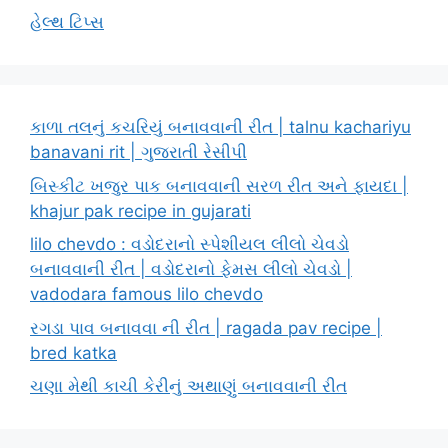
હેલ્થ ટિપ્સ
કાળા તલનું કચરિયું બનાવવાની રીત | talnu kachariyu
banavani rit | ગુજરાતી રેસીપી
બિસ્કીટ ખજુર પાક બનાવવાની સરળ રીત અને ફાયદા |
khajur pak recipe in gujarati
lilo chevdo : વડોદરાનો સ્પેશીયલ લીલો ચેવડો
બનાવવાની રીત | વડોદરાનો ફેમસ લીલો ચેવડો |
vadodara famous lilo chevdo
રગડા પાવ બનાવવા ની રીત | ragada pav recipe |
bred katka
ચણા મેથી કાચી કેરીનું અથાણું બનાવવાની રીત