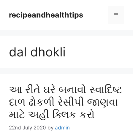
Skip
to
recipeandhealthtips
Menu
content
dal dhokli
આ રીતે ઘરે બનાવો સ્વાદિષ્ટ
દાળ ઢોકળી રેસીપી જાણવા
માટે અહી ક્લિક કરો
22nd July 2020
by
admin