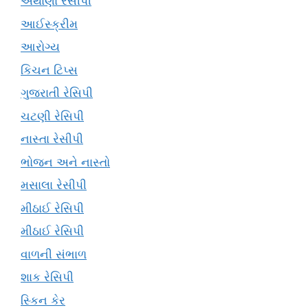
અથાણા રેસીપી
આઈસ્ક્રીમ
આરોગ્ય
કિચન ટિપ્સ
ગુજરાતી રેસિપી
ચટણી રેસિપી
નાસ્તા રેસીપી
ભોજન અને નાસ્તો
મસાલા રેસીપી
મીઠાઈ રેસિપી
મીઠાઈ રેસિપી
વાળની સંભાળ
શાક રેસિપી
સ્કિન કેર