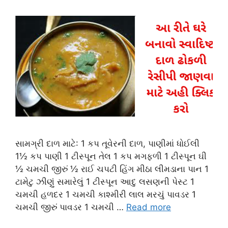
સામગ્રી દાળ માટે: 1 કપ તૂવેરની દાળ, પાણીમાં ધોઈલી
1½ કપ પાણી 1 ટીસ્પૂન તેલ 1 કપ મગફળી 1 ટીસ્પૂન ઘી
½ ચમચી જીરું ½ રાઈ ચપટી હિંગ મીઠા લીમડાના પાન 1
ટામેટુ ઝીણું સમારેલું 1 ટીસ્પૂન આદુ લસણની પેસ્ટ 1
ચમચી હળદર 1 ચમચી કાશ્મીરી લાલ મરચું પાવડર 1
ચમચી જીરું પાવડર 1 ચમચી …
Read more