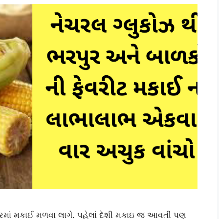
ાં મકાઈ મળવા લાગે. પહેલાં દેશી મકાઇ જ આવતી પણ