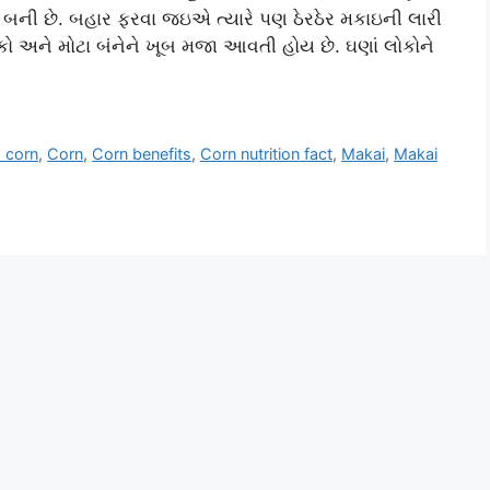
િય બની છે. બહાર ફરવા જઇએ ત્યારે પણ ઠેરઠેર મકાઇની લારી
કો અને મોટા બંનેને ખૂબ મજા આવતી હોય છે. ઘણાં લોકોને
d corn
,
Corn
,
Corn benefits
,
Corn nutrition fact
,
Makai
,
Makai