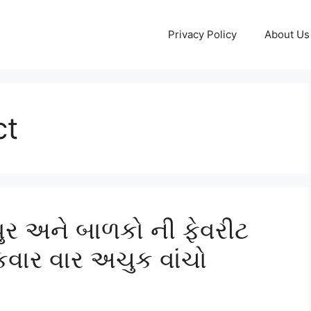
Privacy Policy
About Us
ct
ુર અને બાળકો ની ફેવરીટ
ાર વાર અચુક વાંચો