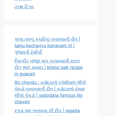
હેલ્થ ટિપ્સ
કાળા તલનું કચરિયું બનાવવાની રીત |
talnu kachariyu banavani rit |
ગુજરાતી રેસીપી
બિસ્કીટ ખજુર પાક બનાવવાની સરળ
રીત અને ફાયદા | khajur pak recipe
in gujarati
lilo chevdo : વડોદરાનો સ્પેશીયલ લીલો
ચેવડો બનાવવાની રીત | વડોદરાનો ફેમસ
લીલો ચેવડો | vadodara famous lilo
chevdo
રગડા પાવ બનાવવા ની રીત | ragada