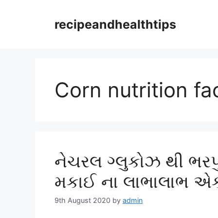
Skip
to
recipeandhealthtips
content
Corn nutrition fa
નેચરલ ગ્લુકોઝ થી ભરપ
મકાઈ ના લાભાલાભ એકવ
9th August 2020
by
admin