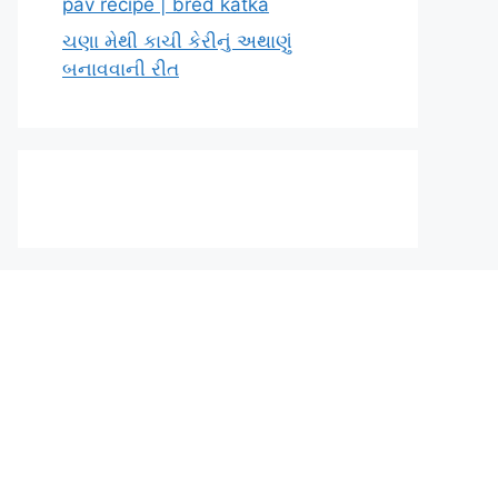
pav recipe | bred katka
ચણા મેથી કાચી કેરીનું અથાણું
બનાવવાની રીત