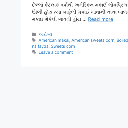
છેલ્લાં કેટલાંક વર્ષોથી અમેરિકન મકાઈ લોકપ્ર
ઊભી હોય ત્યાં બાફેલી મકાઈ ખાવાની નાનાં બાળ
મકાઇ શેકેલી ભાવતી હોય …
Read more
Categories
આરોગ્ય
Tags
American makai
,
American sweets corn
,
Boile
na fayda
,
Sweets corn
Leave a comment