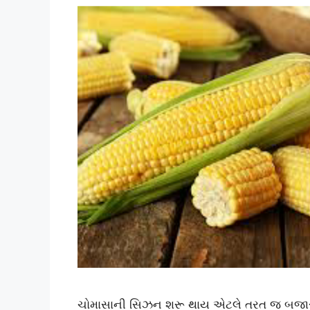
ચોમાસાની સિઝન શરૂ થાય એટલે તરત જ બજારમ