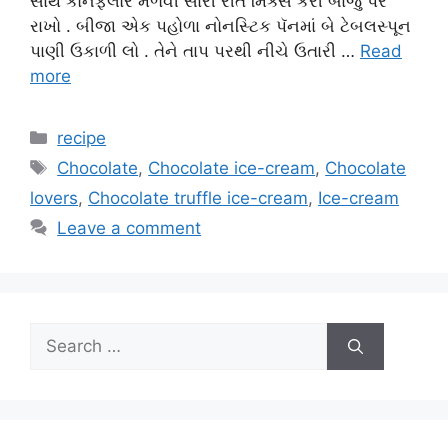
સાથે કોર્નફ્લોર મેળવી સારી રીતે મિક્સ કરી બાજુ પર
રાખો . બીજા એક પહોળા નોનસ્ટિક પૅનમાં બે ટેબલસ્પૂન
પાણી ઉકાળી લો . તેને તાપ પરથી નીચે ઉતારી …
Read
more
Categories
recipe
Tags
Chocolate
,
Chocolate ice-cream
,
Chocolate
lovers
,
Chocolate truffle ice-cream
,
Ice-cream
Leave a comment
Search
for: