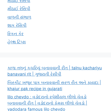
મીઠાઈ રેસિપી
મીઠાઈ રેસિપી
વાળની સંભાળ
શાક રેસિપી
સ્કિન કેર
હેલ્થ ટિપ્સ
કાળા તલનું કચરિયું બનાવવાની રીત | talnu kachariyu
banavani rit | ગુજરાતી રેસીપી
બિસ્કીટ ખજુર પાક બનાવવાની સરળ રીત અને ફાયદા |
khajur pak recipe in gujarati
lilo chevdo : વડોદરાનો સ્પેશીયલ લીલો ચેવડો
બનાવવાની રીત | વડોદરાનો ફેમસ લીલો ચેવડો |
vadodara famous lilo chevdo