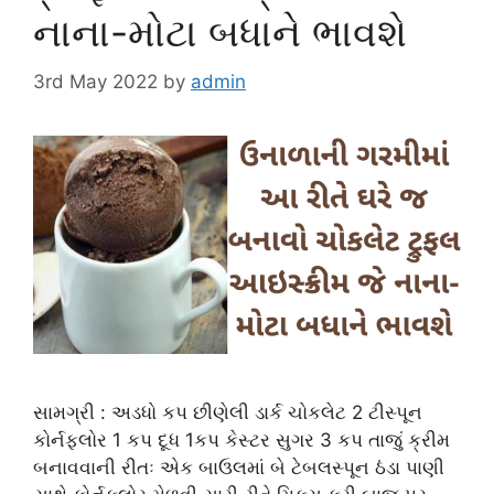
નાના-મોટા બધાને ભાવશે
3rd May 2022
by
admin
સામગ્રી : અડધો કપ છીણેલી ડાર્ક ચોકલેટ 2 ટીસ્પૂન
કોર્નફ્લોર 1 કપ દૂધ 1કપ કેસ્ટર સુગર 3 કપ તાજું ક્રીમ
બનાવવાની રીતઃ એક બાઉલમાં બે ટેબલસ્પૂન ઠંડા પાણી