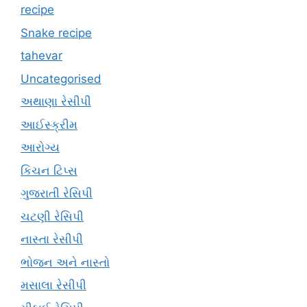
recipe
Snake recipe
tahevar
Uncategorised
અથાણા રેસીપી
આઈસ્ક્રીમ
આરોગ્ય
કિચન ટિપ્સ
ગુજરાતી રેસિપી
ચટણી રેસિપી
નાસ્તા રેસીપી
ભોજન અને નાસ્તો
મસાલા રેસીપી