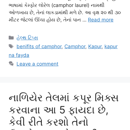
ભાષામાં કેમ્ફોર લોરેલ (camphor laurel) નામથી
ઓળખાય છે, તેનાં લાકડામાંથી મળે છે. આ વૃક્ષ ૨૦ થી ૩૦
મીટર જેટલાં ઊંચા હોય છે, તેનાં પાન …
Read more
Categories
હેલ્થ ટિપ્સ
Tags
benifits of camphor
,
Camphor
,
Kapur
,
kapur
na fayda
Leave a comment
નાળિયેર તેલમાં કપૂર મિક્સ
કરવાના આ 5 ફાયદા છે,
કેવી રીતે કરશો તેનો