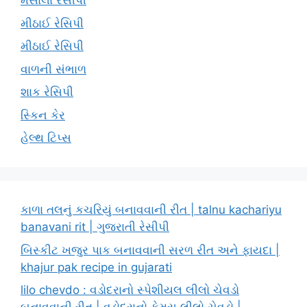
મસાલા રેસીપી
મીઠાઈ રેસિપી
મીઠાઈ રેસિપી
વાળની સંભાળ
શાક રેસિપી
સ્કિન કેર
હેલ્થ ટિપ્સ
કાળા તલનું કચરિયું બનાવવાની રીત | talnu kachariyu
banavani rit | ગુજરાતી રેસીપી
બિસ્કીટ ખજુર પાક બનાવવાની સરળ રીત અને ફાયદા |
khajur pak recipe in gujarati
lilo chevdo : વડોદરાનો સ્પેશીયલ લીલો ચેવડો