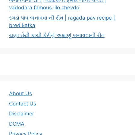
બનાવવાની રીત | વડોદરાનો ફેમસ લીલો ચેવડો |
vadodara famous lilo chevdo
રગડા પાવ બનાવવા ની રીત | ragada pav recipe |
bred katka
ચણા મેથી કાચી કેરીનું અથાણું બનાવવાની રીત
About Us
Contact Us
Disclaimer
DCMA
Privacy Policy