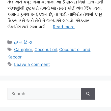
તેલ અને કપૂર ભેગા કરવાના આ 5 ફાયદા વિશે …ત્વચાની
એલર્જીથી છૂટકારો મેળવો જો તમને કોઈ એલર્જિક ત્વચા
અથવા ફંગલ ઇન્ફેક્શન છે, તો પછી નાળિયેર તેલમાં કપૂર
મિક્સ કરો અને તેને તે જગ્યાએ લગાવો. એકવાર
ઉપયોગ થઈ ગયા પછી, …
Read more
Categories
હેલ્થ ટિપ્સ
Tags
Camphor
,
Coconut oil
,
Coconut oil and
Kapoor
Leave a comment
Search
for: