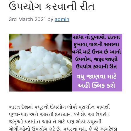
ઉપયોગ કરવાની રીત
3rd March 2021
by
admin
ભારત દેશમાં કપૂરનો ઉપયોગ લોકો પ્રાચીન કાળથી
પૂજા-પાઠ અને આરતી દરમ્યાન કરે છે. આ ઉપરાંત
જંતુઓ ઘરમાં ન આવે તે માટે પણ લોકો કપૂરની
ગોળીઓનો ઉપયોગ કરે છે. કપૂરનાં વૃક્ષ, કે જે અંગ્રેજી