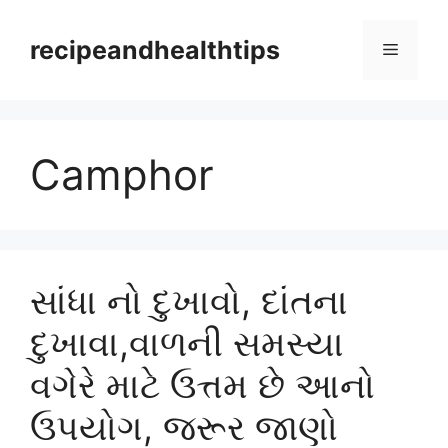
Skip
to
recipeandhealthtips
Menu
content
Camphor
સાંધા નો દુખાવો, દાંતના
દુખાવા,વાળની સમસ્યા
વગેરે માટે ઉત્તમ છે આનો
ઉપયોગ, જરૂર જાણો