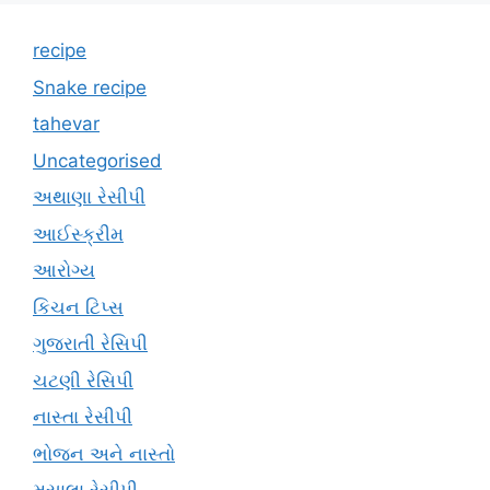
recipe
Snake recipe
tahevar
Uncategorised
અથાણા રેસીપી
આઈસ્ક્રીમ
આરોગ્ય
કિચન ટિપ્સ
ગુજરાતી રેસિપી
ચટણી રેસિપી
નાસ્તા રેસીપી
ભોજન અને નાસ્તો