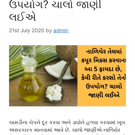
ઉપયોગ? ચાલો જાણી
લઈએ
21st July 2020
by
admin
ચામડીના ચેપને દૂર કરવા અને ડાઘોને હળવા કરવામાં ખૂબ
અસરકારક માનવામાં આવે છે. ચાલો જાણીએ નાળિયેર