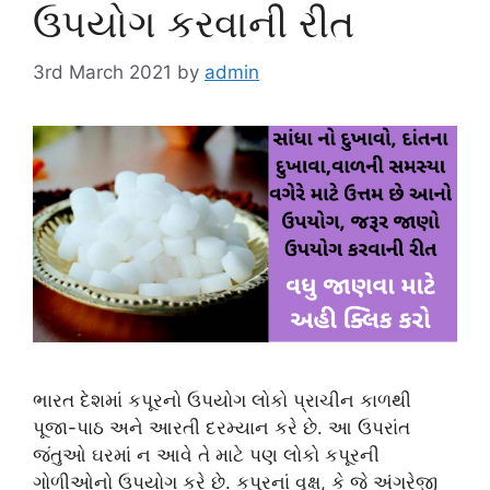
ઉપયોગ કરવાની રીત
3rd March 2021
by
admin
ભારત દેશમાં કપૂરનો ઉપયોગ લોકો પ્રાચીન કાળથી
પૂજા-પાઠ અને આરતી દરમ્યાન કરે છે. આ ઉપરાંત
જંતુઓ ઘરમાં ન આવે તે માટે પણ લોકો કપૂરની
ગોળીઓનો ઉપયોગ કરે છે. કપૂરનાં વૃક્ષ, કે જે અંગ્રેજી