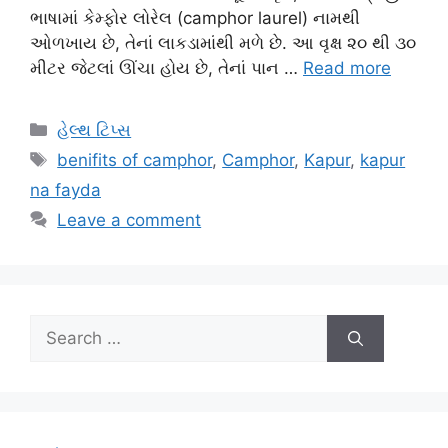
ભાષામાં કેમ્ફોર લોરેલ (camphor laurel) નામથી
ઓળખાય છે, તેનાં લાકડામાંથી મળે છે. આ વૃક્ષ ૨૦ થી ૩૦
મીટર જેટલાં ઊંચા હોય છે, તેનાં પાન …
Read more
Categories
હેલ્થ ટિપ્સ
Tags
benifits of camphor
,
Camphor
,
Kapur
,
kapur
na fayda
Leave a comment
Search
for: