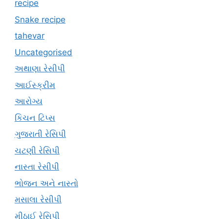
recipe
Snake recipe
tahevar
Uncategorised
અથાણા રેસીપી
આઈસ્ક્રીમ
આરોગ્ય
કિચન ટિપ્સ
ગુજરાતી રેસિપી
ચટણી રેસિપી
નાસ્તા રેસીપી
ભોજન અને નાસ્તો
મસાલા રેસીપી
મીઠાઈ રેસિપી