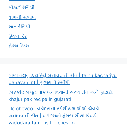
મીઠાઈ રેસિપી
વાળની સંભાળ
શાક રેસિપી
સ્કિન કેર
હેલ્થ ટિપ્સ
કાળા તલનું કચરિયું બનાવવાની રીત | talnu kachariyu
banavani rit | ગુજરાતી રેસીપી
બિસ્કીટ ખજુર પાક બનાવવાની સરળ રીત અને ફાયદા |
khajur pak recipe in gujarati
lilo chevdo : વડોદરાનો સ્પેશીયલ લીલો ચેવડો
બનાવવાની રીત | વડોદરાનો ફેમસ લીલો ચેવડો |
vadodara famous lilo chevdo