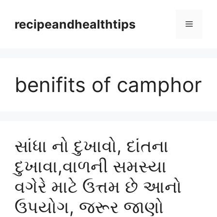
Skip
to
recipeandhealthtips
Menu
content
benifits of camphor
સાંધા નો દુખાવો, દાંતના
દુખાવા,વાળની સમસ્યા
વગેરે માટે ઉત્તમ છે આનો
ઉપયોગ, જરૂર જાણો