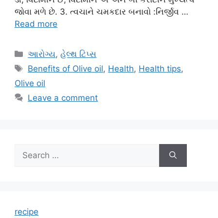
જોવા મળે છે. 3. ત્વચાને ચમકદાર બનાવો :નિર્જીવ …
Read more
Categories
આરોગ્ય
,
હેલ્થ ટિપ્સ
Tags
Benefits of Olive oil
,
Health
,
Health tips
,
Olive oil
Leave a comment
Search
for:
recipe