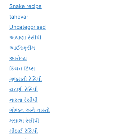
Snake recipe
tahevar
Uncategorised
અથાણા રેસીપી
આઈસ્ક્રીમ
આરોગ્ય
કિચન ટિપ્સ
ગુજરાતી રેસિપી
ચટણી રેસિપી
નાસ્તા રેસીપી
ભોજન અને નાસ્તો
મસાલા રેસીપી
મીઠાઈ રેસિપી