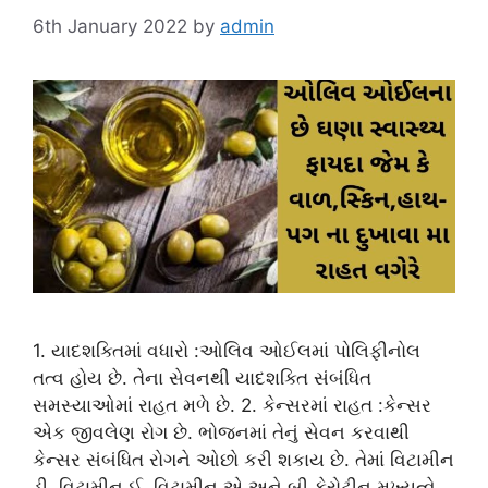
6th January 2022
by
admin
1. યાદશક્તિમાં વધારો :ઓલિવ ઓઈલમાં પોલિફીનોલ
તત્વ હોય છે. તેના સેવનથી યાદશક્તિ સંબંધિત
સમસ્યાઓમાં રાહત મળે છે. 2. કેન્સરમાં રાહત :કેન્સર
એક જીવલેણ રોગ છે. ભોજનમાં તેનું સેવન કરવાથી
કેન્સર સંબંધિત રોગને ઓછો કરી શકાય છે. તેમાં વિટામીન
ડી, વિટામીન ઈ, વિટામીન એ અને બી કેરોટીન મુખ્યત્વે