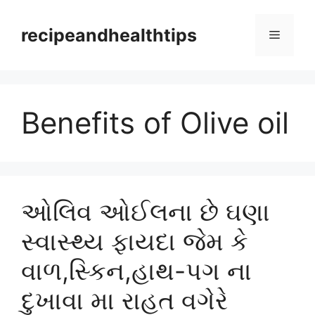
Skip
to
recipeandhealthtips
Menu
content
Benefits of Olive oil
ઓલિવ ઓઈલના છે ઘણા
સ્વાસ્થ્ય ફાયદા જેમ કે
વાળ,સ્કિન,હાથ-પગ ના
દુખાવા મા રાહત વગેરે