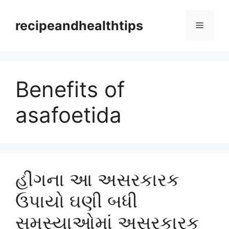
Skip
to
recipeandhealthtips
Menu
content
Benefits of
asafoetida
હીંગના આ અસરકારક
ઉપાયો ઘણી બધી
સમસ્યાઓમાં અસરકારક