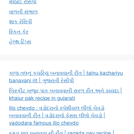
મીઠાઈ રેસિપી
વાળની સંભાળ
શાક રેસિપી
સ્કિન કેર
હેલ્થ ટિપ્સ
કાળા તલનું કચરિયું બનાવવાની રીત | talnu kachariyu
banavani rit | ગુજરાતી રેસીપી
બિસ્કીટ ખજુર પાક બનાવવાની સરળ રીત અને ફાયદા |
khajur pak recipe in gujarati
lilo chevdo : વડોદરાનો સ્પેશીયલ લીલો ચેવડો
બનાવવાની રીત | વડોદરાનો ફેમસ લીલો ચેવડો |
vadodara famous lilo chevdo
રગડા પાવ બનાવવા ની રીત | ragada pav recipe |