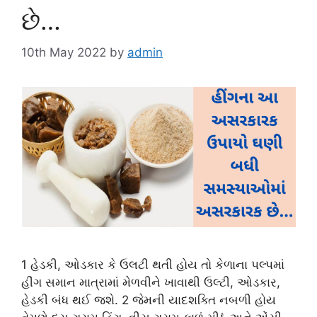
છે…
10th May 2022
by
admin
1 હેડકી, ઓડકાર કે ઉલટી થતી હોય તો કેળાના પલ્પમાં
હીંગ સમાન માત્રામાં મેળવીને ખાવાથી ઉલ્ટી, ઓડકાર,
હેડકી બંધ થઈ જશે. 2 જેમની યાદશક્તિ નબળી હોય