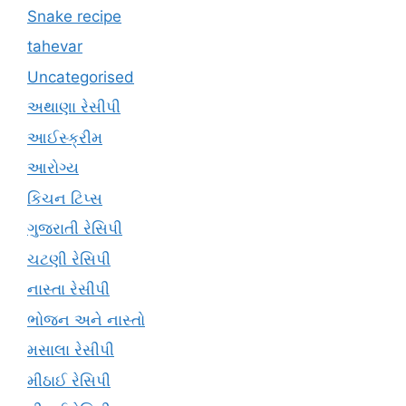
Snake recipe
tahevar
Uncategorised
અથાણા રેસીપી
આઈસ્ક્રીમ
આરોગ્ય
કિચન ટિપ્સ
ગુજરાતી રેસિપી
ચટણી રેસિપી
નાસ્તા રેસીપી
ભોજન અને નાસ્તો
મસાલા રેસીપી
મીઠાઈ રેસિપી