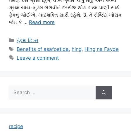
તેમણે દસ ગ્રામ હિંગ, વીસ ગ્રામ કાળું મીઠું અને એંસી
ગ્રામ બાય-બુડંગ ભેળવીને દરરોજ થોડા ગરમ પાણી સાથે
ફેંકવું જોઈએ. યાદશક્તિ સારી રહેશે. 3. તે રોજિંદા ખોરાક
જેમ કે …
Read more
Categories
હેલ્થ ટિપ્સ
Tags
Benefits of asafoetida
,
hing
,
Hing na Fayde
Leave a comment
Search
for:
recipe