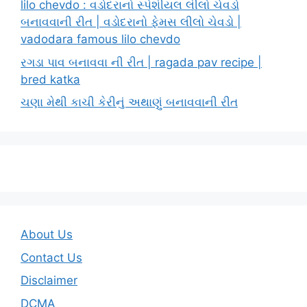
lilo chevdo : વડોદરાનો સ્પેશીયલ લીલો ચેવડો
બનાવવાની રીત | વડોદરાનો ફેમસ લીલો ચેવડો |
vadodara famous lilo chevdo
રગડા પાવ બનાવવા ની રીત | ragada pav recipe |
bred katka
ચણા મેથી કાચી કેરીનું અથાણું બનાવવાની રીત
About Us
Contact Us
Disclaimer
DCMA