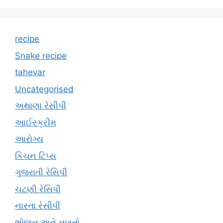
recipe
Snake recipe
tahevar
Uncategorised
અથાણા રેસીપી
આઈસ્ક્રીમ
આરોગ્ય
કિચન ટિપ્સ
ગુજરાતી રેસિપી
ચટણી રેસિપી
નાસ્તા રેસીપી
ભોજન અને નાસ્તો