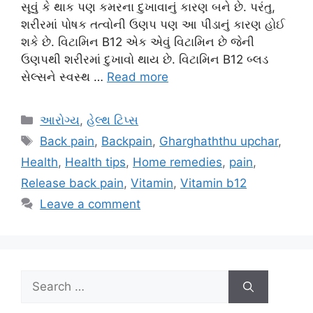
સૂવું કે થાક પણ કમરના દુખાવાનું કારણ બને છે. પરંતુ,
શરીરમાં પોષક તત્વોની ઉણપ પણ આ પીડાનું કારણ હોઈ
શકે છે. વિટામિન B12 એક એવું વિટામિન છે જેની
ઉણપથી શરીરમાં દુખાવો થાય છે. વિટામિન B12 બ્લડ
સેલ્સને સ્વસ્થ …
Read more
Categories
આરોગ્ય
,
હેલ્થ ટિપ્સ
Tags
Back pain
,
Backpain
,
Gharghaththu upchar
,
Health
,
Health tips
,
Home remedies
,
pain
,
Release back pain
,
Vitamin
,
Vitamin b12
Leave a comment
Search
for: