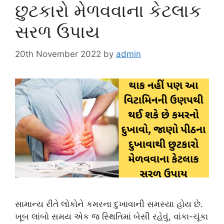
છુટકારો મેળવવાના કેટલાક
સરળ ઉપાય
20th November 2022
by
admin
સામાન્ય રીતે લોકોને કમરના દુખાવાની સમસ્યા હોય છે.
ખૂબ લાંબો સમય એક જ સ્થિતિમાં બેસી રહેવું, વાંકા-ચૂંકા