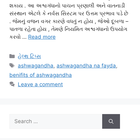
શકાય . આ અશ્વગંધાનો પાચન પ્રણાલી અને વાતનાડી
સંસ્થાન એટલે કે નર્વસ સિસ્ટમ પર ઉત્તમ પ્રભાવ પડે છે
. જેમનું વજન વગર કારણે વધતું ન હોય , જેઓ દૂબળા –
પાતળા રહેતા હોય , તેમણે નિયમિત અશ્વગંધાનો ઉપયોગ
કરવો …
Read more
Categories
હેલ્થ ટિપ્સ
Tags
ashwagandha
,
ashwagandha na fayda
,
benifits of ashwagandha
Leave a comment
Search
for: