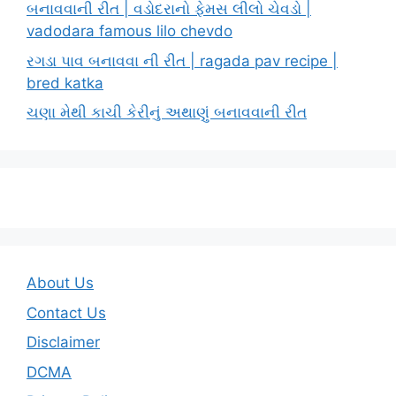
બનાવવાની રીત | વડોદરાનો ફેમસ લીલો ચેવડો |
vadodara famous lilo chevdo
રગડા પાવ બનાવવા ની રીત | ragada pav recipe |
bred katka
ચણા મેથી કાચી કેરીનું અથાણું બનાવવાની રીત
About Us
Contact Us
Disclaimer
DCMA