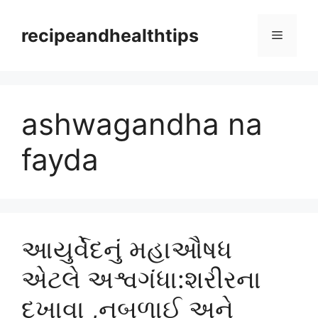
Skip
to
recipeandhealthtips
Menu
content
ashwagandha na
fayda
આયુર્વેદનું મહાઔષધ
એટલે અશ્વગંધા:શરીરના
દુખાવા ,નબળાઈ અને