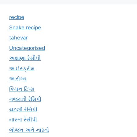
recipe
Snake recipe
tahevar
Uncategorised
અથાણા રેસીપી
આઈસ્ક્રીમ
આરોગ્ય
કિચન ટિપ્સ
ગુજરાતી રેસિપી
ચટણી રેસિપી
નાસ્તા રેસીપી
ભોજન અને નાસ્તો