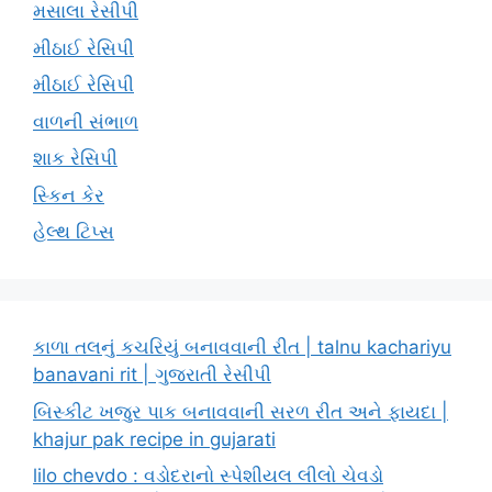
મસાલા રેસીપી
મીઠાઈ રેસિપી
મીઠાઈ રેસિપી
વાળની સંભાળ
શાક રેસિપી
સ્કિન કેર
હેલ્થ ટિપ્સ
કાળા તલનું કચરિયું બનાવવાની રીત | talnu kachariyu
banavani rit | ગુજરાતી રેસીપી
બિસ્કીટ ખજુર પાક બનાવવાની સરળ રીત અને ફાયદા |
khajur pak recipe in gujarati
lilo chevdo : વડોદરાનો સ્પેશીયલ લીલો ચેવડો