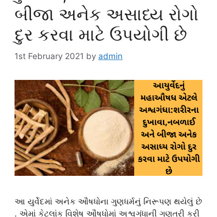
બીજા અનેક અસાધ્ય રોગો
દુર કરવા માટે ઉપયોગી છે
1st February 2021
by
admin
આ યુર્વેદમાં અનેક ઔષધોના ગુણધર્મનું નિરૂપણ થયેલું છે
. એમાં કેટલાંક વિશેષ ઔષધોમાં અશ્વગંધાની ગણતરી કરી