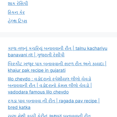
શાક રેસિપી
સ્કિન કેર
હેલ્થ ટિપ્સ
કાળા તલનું કચરિયું બનાવવાની રીત | talnu kachariyu
banavani rit | ગુજરાતી રેસીપી
બિસ્કીટ ખજુર પાક બનાવવાની સરળ રીત અને ફાયદા |
khajur pak recipe in gujarati
lilo chevdo : વડોદરાનો સ્પેશીયલ લીલો ચેવડો
બનાવવાની રીત | વડોદરાનો ફેમસ લીલો ચેવડો |
vadodara famous lilo chevdo
રગડા પાવ બનાવવા ની રીત | ragada pav recipe |
bred katka
ચણા મેથી કાચી કેરીનું અથાણું બનાવવાની રીત