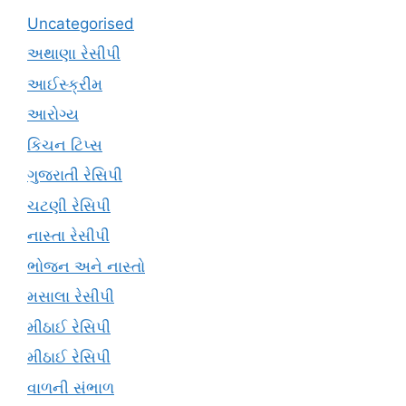
Uncategorised
અથાણા રેસીપી
આઈસ્ક્રીમ
આરોગ્ય
કિચન ટિપ્સ
ગુજરાતી રેસિપી
ચટણી રેસિપી
નાસ્તા રેસીપી
ભોજન અને નાસ્તો
મસાલા રેસીપી
મીઠાઈ રેસિપી
મીઠાઈ રેસિપી
વાળની સંભાળ