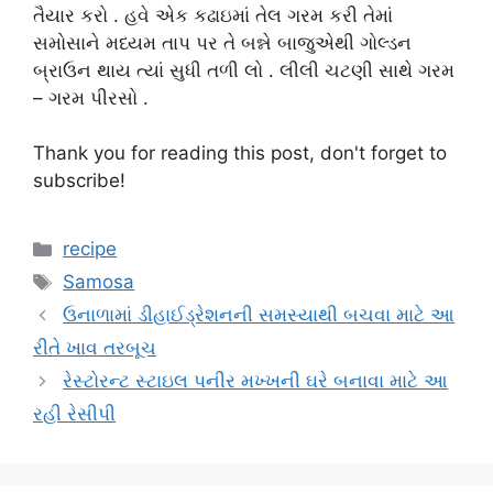
તૈયાર કરો . હવે એક કઢાઇમાં તેલ ગરમ કરી તેમાં
સમોસાને મધ્યમ તાપ પર તે બન્ને બાજુએથી ગોલ્ડન
બ્રાઉન થાય ત્યાં સુધી તળી લો . લીલી ચટણી સાથે ગરમ
– ગરમ પીરસો .
Thank you for reading this post, don't forget to
subscribe!
Categories
recipe
Tags
Samosa
ઉનાળામાં ડીહાઈડ્રેશનની સમસ્યાથી બચવા માટે આ
રીતે ખાવ તરબૂચ
રેસ્ટોરન્ટ સ્ટાઇલ પનીર મખ્ખની ઘરે બનાવા માટે આ
રહી રેસીપી