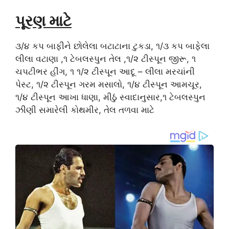
પૂરણ માટે
૩/૪ કપ બાફીને છોલેલા બટાટાના ટુકડા, ૧/૩ કપ બાફેલા
લીલા વટાણા ,૧ ટેબલસ્પુન તેલ ,૧/૨ ટીસ્પૂન જીરૂ, ૧
ચપટીભર હીંગ, ૧ ૧/૨ ટીસ્પૂન આદૂ – લીલા મરચાંની
પેસ્ટ, ૧/૨ ટીસ્પૂન ગરમ મસાલો, ૧/૪ ટીસ્પૂન આમચૂર,
૧/૪ ટીસ્પૂન આખા ધાણા, મીઠું સ્વાદાનુસાર,૧ ટેબલસ્પુન
ઝીણી સમારેલી કોથમીર, તેલ તળવા માટે