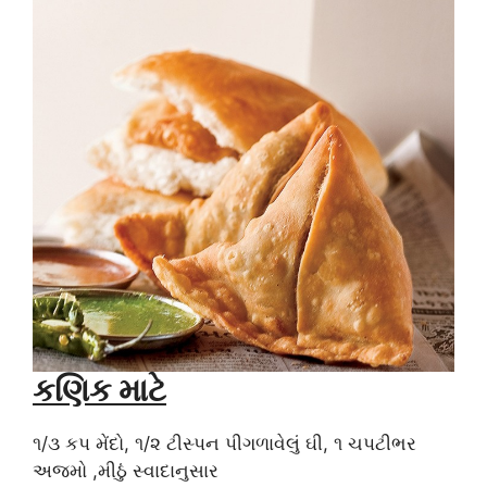
કણિક માટે
૧/૩ કપ મેંદો, ૧/૨ ટીસ્પન પીગળાવેલું ઘી, ૧ ચપટીભર
અજમો ,મીઠું સ્વાદાનુસાર