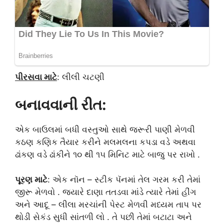
પીરસવા માટે
: લીલી ચટણી
બનાવવાની રીત:
એક બાઉલમાં બધી વસ્તુઓ સાથે જરૂરી પાણી મેળવી
કઠણ કણિક તૈયાર કરીને મલમલના કપડા વડે અથવા
ઢાંકણ વડે ઢાંકીને ૧૦ થી ૧૫ મિનિટ માટે બાજુ પર રાખો .
પૂરણ માટે
: એક નૉન – સ્ટીક પૅનમાં તેલ ગરમ કરી તેમાં
જીરૂ મેળવો . જ્યારે દાણા તતડવા માંડે ત્યારે તેમાં હીંગ
અને આદૂ – લીલા મરચાંની પેસ્ટ મેળવી મધ્યમ તાપ પર
થોડી સેકંડ સુધી સાંતળી લો . તે પછી તેમાં બટાટા અને