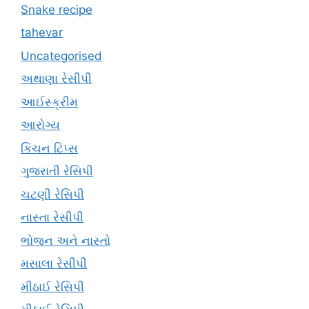
Snake recipe
tahevar
Uncategorised
અથાણા રેસીપી
આઈસ્ક્રીમ
આરોગ્ય
કિચન ટિપ્સ
ગુજરાતી રેસિપી
ચટણી રેસિપી
નાસ્તા રેસીપી
ભોજન અને નાસ્તો
મસાલા રેસીપી
મીઠાઈ રેસિપી