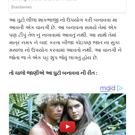
આ ઘુટો લીલા શાકભાજી નો ઉપયોગ કરી બનાવવા મા
આવતી એક વાનગી છે. આ બનાવતા સમયે તેમાં એક
પણ ટીપું તેલ નું નાખવામાં આવતું નથી. આ સાથે તેમાં
માત્ર નમક ને બાદ કરતા બીજા કોઇપણ જાત ના સુકા
મસાલા નો ઉપયોગ કરવામાં આવતો નથી. આ વાનગી ને
જોતા જ તે એક ઘટ્ટ શુપ જેવું લાગતું હોય છે.
તો ચાલો જાણીએ આ ઘુટૉ બનાવવા ની રીત :