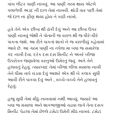
પાંચ લીટર પાણી નાખવું. આ પાણી ગરમ થાય એટલે
પલાળેલી અડદ ની દાળ તેમાં નાખવી. થોડી વાર પછી તેમાં
જે દાળ ના ફીણ થયા હોય તે કાઠી નાખો.
હવે તેને એક છીબા થી ઢાંકી દેવું અને આ છીબા ઉપર
પાણી નાખવું જેથી તે પોતાની જ વરાળ થી જ ધીરે-ધીરે
પાકતા જશે. આ રીતે પાકતાં શાકો ને જ વરાળીયું કહેવામાં
આવે છે. આ ગરમ પાણી ના તપેલા મા બધા જ સમારેલા
કંદ નાખી દેવા. દરેક દસ દસ મિનીટ ને અંતરે બીજા
ઉપરોક્ત જણાવેલા વસ્તુઓ ઉમેરતું જવું. અને તેને
હલાવતું રેહવું. ત્યારબાદ તેમાં બીજા લીલા મસાલા નાખી
તેને ધીમા તાપે ચડવા દેવું આશરે એક થી બે કલાક સુધી
આવી રીતે પાકવા દેવું અને , વચ્ચે-વચ્ચે તેને હલાવતું
રેહવું.
હજુ સુધી તેમાં મીઠું નાખવામાં નથી આવ્યું. જયારે આ
બધા જ મસાલા અને શાકભાજીઓ ચઢવા લાગે તેના દસક
મિનીટ પેહલા તેમાં છેલ્લે ટમેટાં ઉમેરી મીઠું નાખવું. ટમેટા