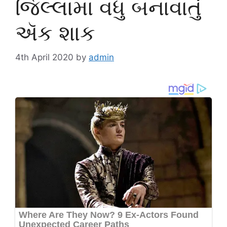
જિલ્લામાં વધુ બનાવાતું
ઍક શાક
4th April 2020
by
admin