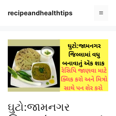
Skip
to
recipeandhealthtips
Menu
content
ઘુટો:જામનગર