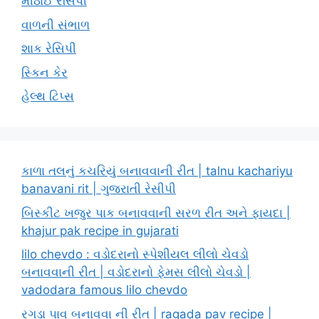
મીઠાઈ રેસિપી
વાળની સંભાળ
શાક રેસિપી
સ્કિન કેર
હેલ્થ ટિપ્સ
કાળા તલનું કચરિયું બનાવવાની રીત | talnu kachariyu
banavani rit | ગુજરાતી રેસીપી
બિસ્કીટ ખજુર પાક બનાવવાની સરળ રીત અને ફાયદા |
khajur pak recipe in gujarati
lilo chevdo : વડોદરાનો સ્પેશીયલ લીલો ચેવડો
બનાવવાની રીત | વડોદરાનો ફેમસ લીલો ચેવડો |
vadodara famous lilo chevdo
રગડા પાવ બનાવવા ની રીત | ragada pav recipe |