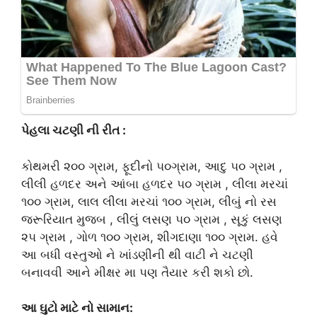
પેહલા ચટણી ની રીત :
કોથમરી ૨૦૦ ગ્રામ, ફૂદીનો ૫૦ગ્રામ, આદુ ૫૦ ગ્રામ ,
લીલી હળદર અને આંબા હળદર ૫૦ ગ્રામ , લીલા મરચાં
૧૦૦ ગ્રામ, લાલ લીલા મરચાં ૧૦૦ ગ્રામ, લીબું નો રસ
જરૂરિયાત મુજબ , લીલું લસણ ૫૦ ગ્રામ , સૂકું લસણ
૨૫ ગ્રામ , ગોળ ૧૦૦ ગ્રામ, શીગદાણા ૧૦૦ ગ્રામ. હવે
આ બધી વસ્તુઓ ને ખાંડણીની થી વાટી ને ચટણી
બનાવવી આને મીક્ષર મા પણ તૈયાર કરી શકો છો.
આ ઘુટો માટે નો સામાન: