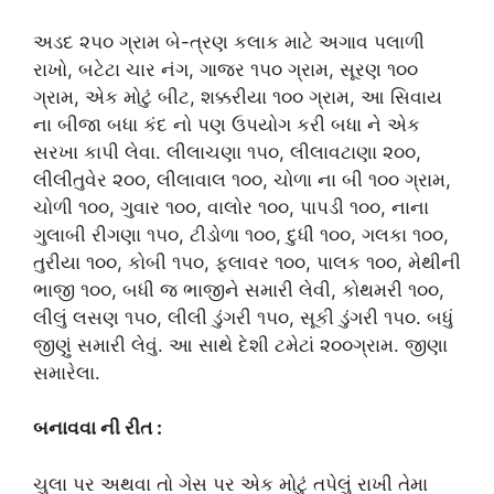
અડદ ૨૫૦ ગ્રામ બે-ત્રણ કલાક માટે અગાવ પલાળી
રાખો, બટેટા ચાર નંગ, ગાજર ૧૫૦ ગ્રામ, સૂરણ ૧૦૦
ગ્રામ, એક મોટું બીટ, શક્કરીયા ૧૦૦ ગ્રામ, આ સિવાય
ના બીજા બધા કંદ નો પણ ઉપયોગ કરી બધા ને એક
સરખા કાપી લેવા. લીલાચણા ૧૫૦, લીલાવટાણા ૨૦૦,
લીલીતુવેર ૨૦૦, લીલાવાલ ૧૦૦, ચોળા ના બી ૧૦૦ ગ્રામ,
ચોળી ૧૦૦, ગુવાર ૧૦૦, વાલોર ૧૦૦, પાપડી ૧૦૦, નાના
ગુલાબી રીગણા ૧૫૦, ટીડોળા ૧૦૦, દુધી ૧૦૦, ગલકા ૧૦૦,
તુરીયા ૧૦૦, કોબી ૧૫૦, ફ્લાવર ૧૦૦, પાલક ૧૦૦, મેથીની
ભાજી ૧૦૦, બધી જ ભાજીને સમારી લેવી, કોથમરી ૧૦૦,
લીલું લસણ ૧૫૦, લીલી ડુંગરી ૧૫૦, સૂકી ડુંગરી ૧૫૦. બધું
જીણું સમારી લેવું. આ સાથે દેશી ટમેટાં ૨૦૦ગ્રામ. જીણા
સમારેલા.
બનાવવા ની રીત :
ચુલા પર અથવા તો ગેસ પર એક મોટું તપેલું રાખી તેમા