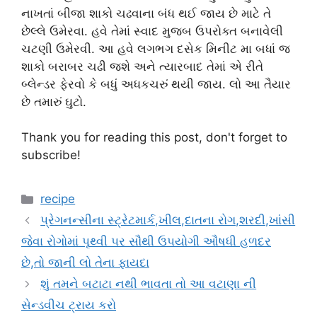
નાખતાં બીજા શાકો ચઢવાના બંધ થઈ જાય છે માટે તે
છેલ્લે ઉમેરવા. હવે તેમાં સ્વાદ મુજબ ઉપરોક્ત બનાવેલી
ચટણી ઉમેરવી. આ હવે લગભગ દસેક મિનીટ મા બધાં જ
શાકો બરાબર ચઢી જશે અને ત્યારબાદ તેમાં એ રીતે
બ્લેન્ડર ફેરવો કે બધું અધકચરું થયી જાય. લો આ તૈયાર
છે તમારું ઘુટો.
Thank you for reading this post, don't forget to
subscribe!
Categories
recipe
પ્રેગનન્સીના સ્ટ્રેટમાર્ક,ખીલ,દાતના રોગ,શરદી,ખાંસી
જેવા રોગોમાં પૃથ્વી પર સૌથી ઉપયોગી ઔષધી હળદર
છે,તો જાની લો તેના ફાયદા
શું તમને બટાટા નથી ભાવતા તો આ વટાણા ની
સેન્ડવીચ ટ્રાય કરો