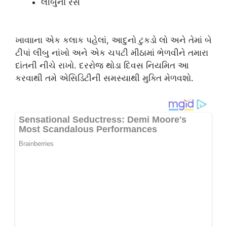
લીંબુનો રસ
ખાવાાના એક કલાક પહેલાં, આદુનો ટુકડો લો અને તેમાં બે
ટીપાં લીંબુ નાંખો અને એક ચપટી મીઠામાં ભેળવીને તમારા
દાંતની નીચે રાખો. દરરોજ થોડા દિવસ નિયમિત આ
કરવાથી તમે એસિડિટીની સમસ્યાથી મુક્તિ મેળવશો.