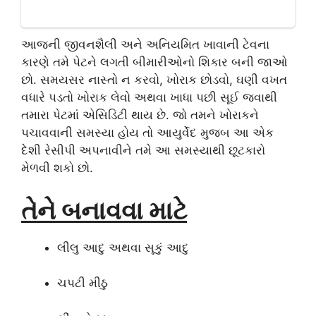
આજની જીવનશૈલી અને અનિયમિત ખાવાની ટેવના
કારણે તમે પેટને લગતી બીમારીઓનો શિકાર બની જાઓ
છો. સમયસર નાસ્તો ન કરવો, ખોરાક છોડવો, ઘણી વખત
વધારે પડતો ખોરાક લેવો અથવા ખાધા પછી સૂઈ જવાથી
તમારા પેટમાં એસિડિટી થાય છે. જો તમને ખોરાકને
પચાવવાની સમસ્યા હોય તો આયુર્વેદ મુજબ આ એક
દેશી રેસીપી અપનાવીને તમે આ સમસ્યાથી છૂટકારો
મેળવી શકો છો.
તેને બનાવવા માટે
લીલુ આદુ અથવા સૂકું આદુ
ચપટી મીઠુ