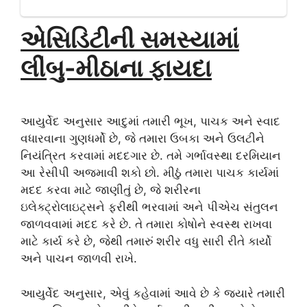
એસિડિટીની સમસ્યામાં
લીંબુ-મીઠાના ફાયદા
આયુર્વેદ અનુસાર આદુમાં તમારી ભૂખ, પાચક અને સ્વાદ
વધારવાના ગુણધર્મો છે, જે તમારા ઉબકા અને ઉલટીને
નિયંત્રિત કરવામાં મદદગાર છે. તમે ગર્ભાવસ્થા દરમિયાન
આ રેસીપી અજમાવી શકો છો. મીઠું તમારા પાચક કાર્યમાં
મદદ કરવા માટે જાણીતું છે, જે શરીરના
ઇલેક્ટ્રોલાઇટ્સને ફરીથી ભરવામાં અને પીએચ સંતુલન
જાળવવામાં મદદ કરે છે. તે તમારા કોષોને સ્વસ્થ રાખવા
માટે કાર્ય કરે છે, જેથી તમારું શરીર વધુ સારી રીતે કાર્યો
અને પાચન જાળવી રાખે.
આયુર્વેદ અનુસાર, એવું કહેવામાં આવે છે કે જ્યારે તમારી