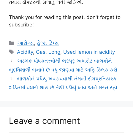
તમારા ડૉકટરની સલાહ લેવી જોઈએ.
Thank you for reading this post, don't forget to
subscribe!
Categories
આરોગ્ય
,
હેલ્થ ટિપ્સ
Tags
Acidity
,
Gas
,
Long
,
Used lemon in acidity
અઢળક પોષકતત્ત્વોથી ભરપૂર અખરોટ બાળકોને
બુદ્ધિશાળી બનાવે છે વધુ જાણવા માટે અહિ ક્લિક કરો
બાળકોને પપૈયું ખવડાવવાથી તેમની રોગપ્રતિકારક
શક્તિમાં વધારો થાય છે તેથી પપૈયું ખાવ અને મસ્ત રહો
Leave a comment