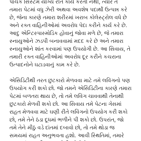
પાચક સિસ્ટમ યોગ્ય રીતે કાર્ય કરતી નથી, ત્યારે તે
તમારા પેટમાં વધુ ઝેરી અથવા અવશેષ પદાર્થો ઉત્પન્ન કરે
છે, જેના કારણે તમારા શરીરમાં ખરાબ કોલેસ્ટ્રોલ વધે છે
અને રક્ત વાહિનીઓમાં અવરોધ પેદા કરીને કાર્ય કરે છે.
આદુ એન્ટિસ્પાસ્મોડિક હોવાનું જોવા મળે છે, જે તમારા
સ્નાયુઓને ઝડપી બનાવવામાં મદદ કરે છે અને તમારા
સ્નાયુઓને શાંત કરવામાં પણ ઉપયોગી છે. આ સિવાય, તે
તમારી રક્ત વાહિનીઓમાં અવરોધ દૂર કરીને કચરાના
ઉત્પાદનોને ઘટાડવાનું કામ કરે છે.
એસિડિટીથી તરત છુટકારો મેળવવા માટે તમે લવિંગનો પણ
ઉપયોગ કરી શકો છો. જો તમને એસિડિટીના કારણે તમારા
પેટમાં બળતરા થાય છે, તો તમે લવિંગ ચાવવાથી તેનાથી
છુટકારો મેળવી શકો છો. આ સિવાય તમે પેટના ગેસમાં
રાહત મેળવવા માટે ઘણી રીતે લવિંગનો ઉપયોગ કરી શકો
છો, તમે તેને ઠંડા દૂધમાં ભળીને પી શકો છો. ઉપરાંત, જો
તમે તેને મીઠું વડે દાંતમાં દબાવો છો, તો તમે થોડા જ
સમયમાં રાહત અનુભવતા હશો. આવી સ્થિતિમાં, તમારે