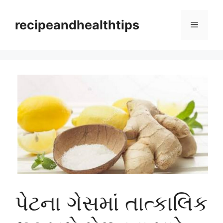
Skip
to
recipeandhealthtips
Menu
content
પેટના ગેસમાં તાત્કાલિક