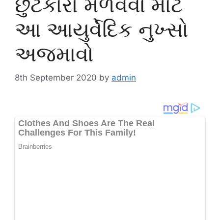
છુટકારો મેળવવા માટે
આ આયુર્વેદિક નુખ્સો
અજમાવો
8th September 2020
by
admin