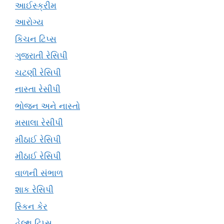
આઈસ્ક્રીમ
આરોગ્ય
કિચન ટિપ્સ
ગુજરાતી રેસિપી
ચટણી રેસિપી
નાસ્તા રેસીપી
ભોજન અને નાસ્તો
મસાલા રેસીપી
મીઠાઈ રેસિપી
મીઠાઈ રેસિપી
વાળની સંભાળ
શાક રેસિપી
સ્કિન કેર
હેલ્થ ટિપ્સ