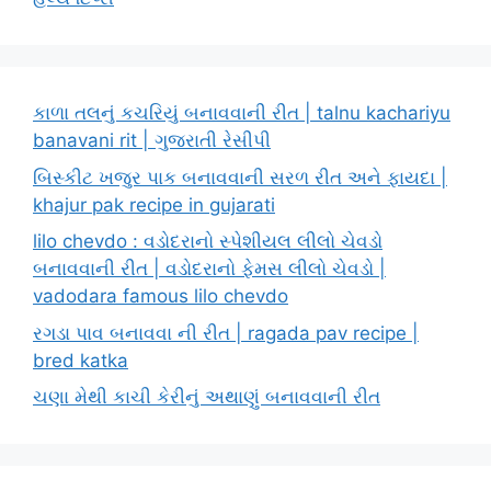
કાળા તલનું કચરિયું બનાવવાની રીત | talnu kachariyu
banavani rit | ગુજરાતી રેસીપી
બિસ્કીટ ખજુર પાક બનાવવાની સરળ રીત અને ફાયદા |
khajur pak recipe in gujarati
lilo chevdo : વડોદરાનો સ્પેશીયલ લીલો ચેવડો
બનાવવાની રીત | વડોદરાનો ફેમસ લીલો ચેવડો |
vadodara famous lilo chevdo
રગડા પાવ બનાવવા ની રીત | ragada pav recipe |
bred katka
ચણા મેથી કાચી કેરીનું અથાણું બનાવવાની રીત