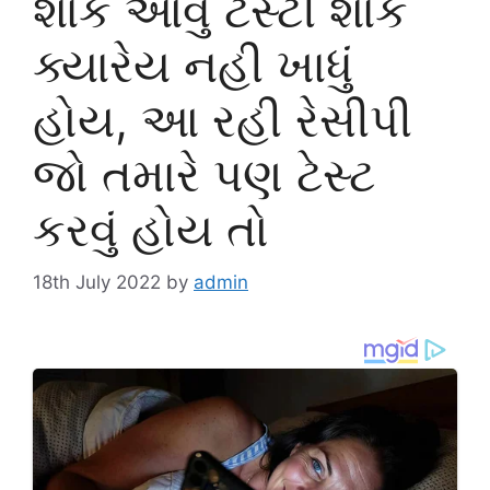
શાક આવુ ટેસ્ટી શાક
ક્યારેય નહી ખાધું
હોય, આ રહી રેસીપી
જો તમારે પણ ટેસ્ટ
કરવું હોય તો
18th July 2022
by
admin