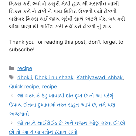
મિક્સ કરી લ્યો ને કસુરી મેથી હાથ થી મસળીને નાખી
મિક્સ કરો ને ઢાંકી ને પાંચ મિનિટ ઉકાળી લ્યો ઢોકળી
બરોબર મિક્સ થઈ જાય ગ્રેવી સાથે એટલે ગેસ બંધ કરી
લીલા ધાણા થી ગાર્નિશ કરી સર્વ કરો ઢોકળી નું શાક.
Thank you for reading this post, don't forget to
subscribe!
Categories
recipe
Tags
dhokli
,
Dhokli nu shaak
,
Kathiyawadi shhak
,
Quick recipe
,
recipe
જો ગરમ કે ઠંડુ ખાવાથી દાંત દુખે છે તો આ ઘરેલું
ઉપાય દાંતના દુખાવામાં તરત રાહત આપે છે, તમે પણ
અજમાવો
જો તમને થાઈરોઈડ છે અને વજન ઓછું કરવા ઈચ્છો
છો તો આ 4 બાબતોનું ધ્યાન રાખો