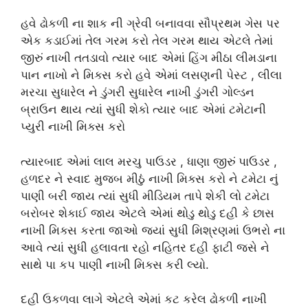
હવે ઢોકળી ના શાક ની ગ્રેવી બનાવવા સૌપ્રથમ ગેસ પર
એક કડાઈમાં તેલ ગરમ કરો તેલ ગરમ થાય એટલે તેમાં
જીરું નાખી તતડાવો ત્યાર બાદ એમાં હિંગ મીઠા લીમડાના
પાન નાખો ને મિક્સ કરો હવે એમાં લસણની પેસ્ટ , લીલા
મરચા સુધારેલ ને ડુંગરી સુધારેલ નાખી ડુંગરી ગોલ્ડન
બ્રાઉન થાય ત્યાં સુધી શેકો ત્યાર બાદ એમાં ટમેટાની
પ્યુરી નાખી મિક્સ કરો
ત્યારબાદ એમાં લાલ મરચુ પાઉડર , ધાણા જીરું પાઉડર ,
હળદર ને સ્વાદ મુજબ મીઠું નાખી મિક્સ કરો ને ટમેટા નું
પાણી બરી જાય ત્યાં સુધી મીડિયમ તાપે શેકી લો ટમેટા
બરોબર શેકાઈ જાય એટલે એમાં થોડુ થોડુ દહી કે છાસ
નાખી મિક્સ કરતા જાઓ જ્યાં સુધી મિશ્રણમાં ઉભરો ના
આવે ત્યાં સુધી હલાવતા રહો નહિતર દહી ફાટી જસે ને
સાથે પા કપ પાણી નાખી મિક્સ કરી લ્યો.
દહી ઉકળવા લાગે એટલે એમાં કટ કરેલ ઢોકળી નાખી