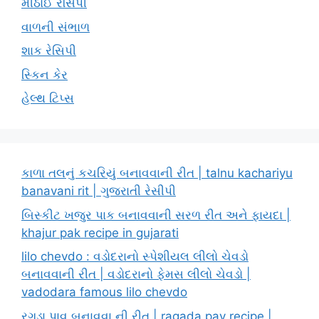
મીઠાઈ રેસિપી
વાળની સંભાળ
શાક રેસિપી
સ્કિન કેર
હેલ્થ ટિપ્સ
કાળા તલનું કચરિયું બનાવવાની રીત | talnu kachariyu
banavani rit | ગુજરાતી રેસીપી
બિસ્કીટ ખજુર પાક બનાવવાની સરળ રીત અને ફાયદા |
khajur pak recipe in gujarati
lilo chevdo : વડોદરાનો સ્પેશીયલ લીલો ચેવડો
બનાવવાની રીત | વડોદરાનો ફેમસ લીલો ચેવડો |
vadodara famous lilo chevdo
રગડા પાવ બનાવવા ની રીત | ragada pav recipe |