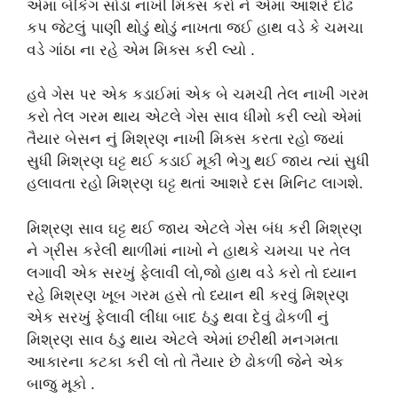
એમાં બેકિંગ સોડા નાખી મિક્સ કરો ને એમાં આશરે દોઢ
કપ જેટલું પાણી થોડું થોડું નાખતા જઈ હાથ વડે કે ચમચા
વડે ગાંઠા ના રહે એમ મિક્સ કરી લ્યો .
હવે ગેસ પર એક કડાઈમાં એક બે ચમચી તેલ નાખી ગરમ
કરો તેલ ગરમ થાય એટલે ગેસ સાવ ધીમો કરી લ્યો એમાં
તૈયાર બેસન નું મિશ્રણ નાખી મિક્સ કરતા રહો જ્યાં
સુધી મિશ્રણ ઘટ્ટ થઈ કડાઈ મૂકી ભેગુ થઈ જાય ત્યાં સુધી
હલાવતા રહો મિશ્રણ ઘટ્ટ થતાં આશરે દસ મિનિટ લાગશે.
મિશ્રણ સાવ ઘટ્ટ થઈ જાય એટલે ગેસ બંધ કરી મિશ્રણ
ને ગ્રીસ કરેલી થાળીમાં નાખો ને હાથકે ચમચા પર તેલ
લગાવી એક સરખું ફેલાવી લો,જો હાથ વડે કરો તો ધ્યાન
રહે મિશ્રણ ખૂબ ગરમ હસે તો ધ્યાન થી કરવું મિશ્રણ
એક સરખું ફેલાવી લીધા બાદ ઠંડુ થવા દેવું ઢોકળી નું
મિશ્રણ સાવ ઠંડુ થાય એટલે એમાં છરીથી મનગમતા
આકારના કટકા કરી લો તો તૈયાર છે ઢોકળી જેને એક
બાજુ મૂકો .