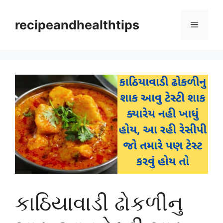
Skip
to
recipeandhealthtips
Menu
content
કાઠિયાવાડી ઢોકળીનુ