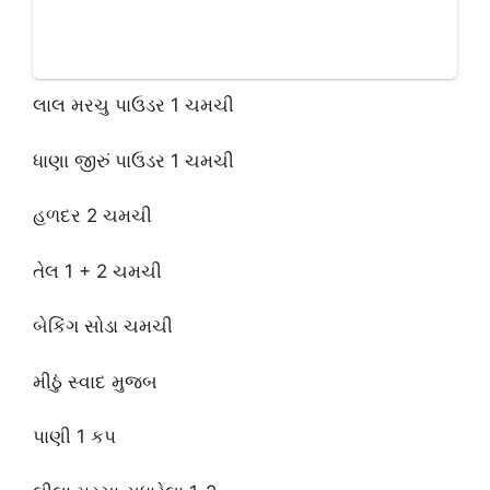
લાલ મરચુ પાઉડર 1 ચમચી
ધાણા જીરું પાઉડર 1 ચમચી
હળદર 2 ચમચી
તેલ 1 + 2 ચમચી
બેકિંગ સોડા ચમચી
મીઠું સ્વાદ મુજબ
પાણી 1 કપ