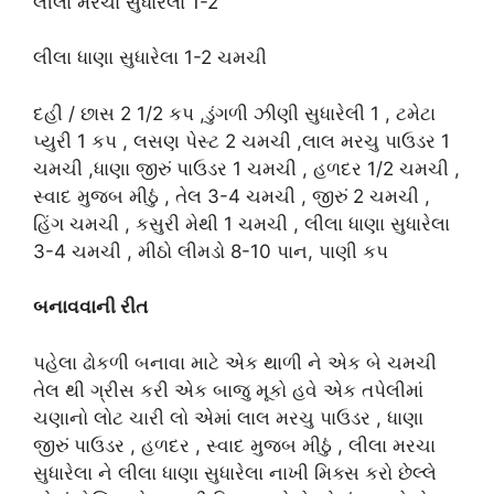
લીલા મરચા સુધારેલા 1-2
લીલા ધાણા સુધારેલા 1-2 ચમચી
દહી / છાસ 2 1/2 કપ ,ડુંગળી ઝીણી સુધારેલી 1 , ટમેટા
પ્યુરી 1 કપ , લસણ પેસ્ટ 2 ચમચી ,લાલ મરચુ પાઉડર 1
ચમચી ,ધાણા જીરું પાઉડર 1 ચમચી , હળદર 1/2 ચમચી ,
સ્વાદ મુજબ મીઠું , તેલ 3-4 ચમચી , જીરું 2 ચમચી ,
હિંગ ચમચી , કસુરી મેથી 1 ચમચી , લીલા ધાણા સુધારેલા
3-4 ચમચી , મીઠો લીમડો 8-10 પાન, પાણી કપ
બનાવવાની રીત
પહેલા ઢોકળી બનાવા માટે એક થાળી ને એક બે ચમચી
તેલ થી ગ્રીસ કરી એક બાજુ મૂકો હવે એક તપેલીમાં
ચણાનો લોટ ચારી લો એમાં લાલ મરચુ પાઉડર , ધાણા
જીરું પાઉડર , હળદર , સ્વાદ મુજબ મીઠું , લીલા મરચા
સુધારેલા ને લીલા ધાણા સુધારેલા નાખી મિક્સ કરો છેલ્લે