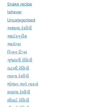
Snake recipe
tahevar
Uncategorised
અથાણા રેસીપી
આઈસ્ક્રીમ
આરોગ્ય
કિચન ટિપ્સ
ગુજરાતી રેસિપી
ચટણી રેસિપી
નાસ્તા રેસીપી
ભોજન અને નાસ્તો
મસાલા રેસીપી
મીઠાઈ રેસિપી