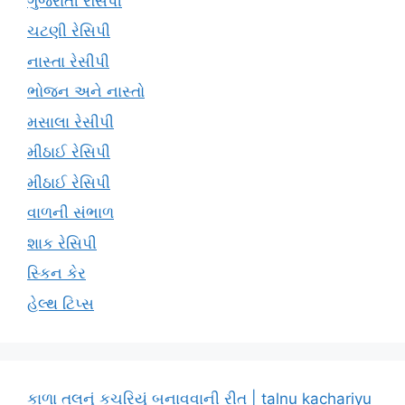
ગુજરાતી રેસિપી
ચટણી રેસિપી
નાસ્તા રેસીપી
ભોજન અને નાસ્તો
મસાલા રેસીપી
મીઠાઈ રેસિપી
મીઠાઈ રેસિપી
વાળની સંભાળ
શાક રેસિપી
સ્કિન કેર
હેલ્થ ટિપ્સ
કાળા તલનું કચરિયું બનાવવાની રીત | talnu kachariyu