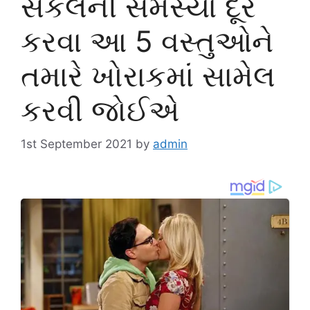
સર્કલની સમસ્યા દૂર
કરવા આ 5 વસ્તુઓને
તમારે ખોરાકમાં સામેલ
કરવી જોઈએ
1st September 2021
by
admin