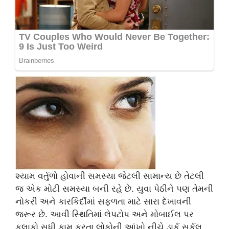
શ્યામ વર્તુળો હોવાની સમસ્યા જેટલી સામાન્ય છે તેટલી
જ એક મોટી સમસ્યા બની રહે છે. યુવા પેઠીને પણ તેમની
નોકરી અને કારકિર્દીમાં સફળતા માટે સારા દેખાવની
જરૂર છે. આવી સ્થિતિમાં લેપટોપ અને મોબાઈલ પર
કલાકો સુધી કામ કરતા લોકોની આંખો નીચે ડાર્ક સર્કલ