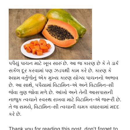
પપૈયું પાચન માટે ખૂબ સારું છે. આ જ કારણ છે કે તે ડાર્ક
સર્કલ દૂર કરવામાં પણ ઝડપથી કામ કરે છે. કારણ કે
શ્યામ વર્તુળોનું એક મુખ્ય કારણ યોગ્ય પાચનનો અભાવ
છે. આ સાથે, પપૈયામાં વિટામિન-એ અને વિટામિન-સી
જેવા ગુણ જોવા મળે છે. આંખો અને તેની આસપાસની
નાજુક ત્વચાને સ્વસ્થ રાખવા માટે વિટામિન-એ જરૂરી છે.
તે જ સમયે, વિટામિન-સી ત્વચાની ચમક વધારવામાં મદદ
કરે છે.
Thank you for reading this post, don't forget to