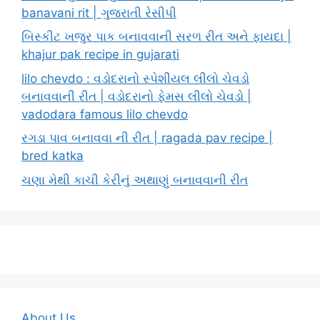
banavani rit | ગુજરાતી રેસીપી
બિસ્કીટ ખજુર પાક બનાવવાની સરળ રીત અને ફાયદા |
khajur pak recipe in gujarati
lilo chevdo : વડોદરાનો સ્પેશીયલ લીલો ચેવડો
બનાવવાની રીત | વડોદરાનો ફેમસ લીલો ચેવડો |
vadodara famous lilo chevdo
રગડા પાવ બનાવવા ની રીત | ragada pav recipe |
bred katka
ચણા મેથી કાચી કેરીનું અથાણું બનાવવાની રીત
About Us