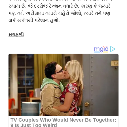
રચાય છે. જે દરરોજ ટેન્શન વધારે છે. કારણ કે જ્યારે
પણ તમે અરીસામાં તમારો ચહેરો જોશો, ત્યારે તમે પણ
ડાર્ક સર્કલથી પરેશાન હશો.
મગફળી