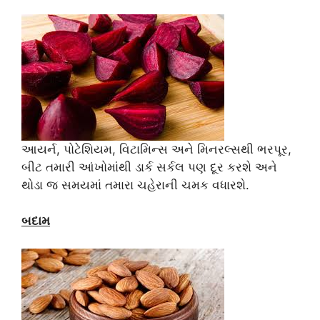
આયર્ન, પોટેશિયમ, વિટામિન્સ અને મિનરલ્સથી ભરપૂર,
બીટ તમારી આંખોમાંથી ડાર્ક સર્કલ પણ દૂર કરશે અને
થોડા જ સમયમાં તમારા ચહેરાની ચમક વધારશે.
બદામ