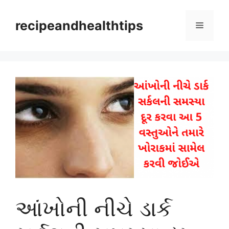
Skip
to
recipeandhealthtips
Menu
content
આંખોની નીચે ડાર્ક