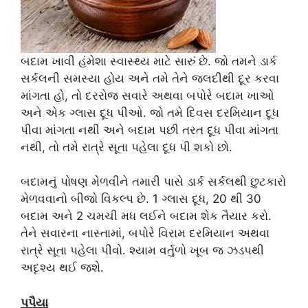
બદામ ખાવી હંમેશા સ્વાસ્થ્ય માટે સારું છે. જો તમને ડાર્ક
સર્કલની સમસ્યા હોય અને તમે તેને જલદીથી દૂર કરવા
માંગતા હો, તો દરરોજ સવારે અથવા બપોરે બદામ ખાઓ
અને એક ગ્લાસ દૂધ પીઓ. જો તમે દિવસ દરમિયાન દૂધ
પીવા માંગતા નથી અને બદામ પછી તરત દૂધ પીવા માંગતા
નથી, તો તમે રાત્રે સૂતા પહેલા દૂધ પી શકો છો.
બદામનું પોષણ મેળવીને તમારી પાસે ડાર્ક સર્કલથી છુટકારો
મેળવવાનો બીજો વિકલ્પ છે. 1 ગ્લાસ દૂધ, 20 થી 30
બદામ અને 2 ચમચી મધ લઈને બદામ શેક તૈયાર કરો.
તેને સવારના નાસ્તામાં, બપોરે વિરામ દરમિયાન અથવા
રાત્રે સૂતા પહેલા પીવો. શ્યામ વર્તુળો ખૂબ જ ઝડપથી
અદૃશ્ય થઈ જશે.
પપૈયા