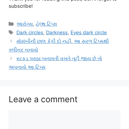
subscribe!
Categories
આરોગ્ય
,
હેલ્થ ટિપ્સ
Tags
Dark circles
,
Darkness
,
Eyes dark circle
મોસંબીની છાલ ફેંકી દો નહીં, આ સરળ ટિપ્સથી
ક્લીનર બનાવો
સ્ટફ્ડ પરાઠા બનાવતી વખતે તૂટી જાય છે તો
અપનાવો આ ટિપ્સ
Leave a comment
Comment