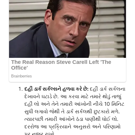
દહીં ડાર્ક સર્કલ્સને હળવા કરે છે:
દહીં ડાર્ક સર્કલના
દેખાવને ઘટાડે છે. આ કરવા માટે તમારે થોડું તાજું
દહીં લો અને તેને તમારી આંખોની નીચે 10 મિનિટ
સુધી લગાવો જેથી તે ડાર્ક સર્કલથી છુટકારો મળે.
ત્યારપછી તમારી આંખોને ઠંડા પાણીથી ધોઈ લો.
દરરોજ આ પ્રક્રિયાને અનુસરો અને પરિણામો
પર નજર રાખો.