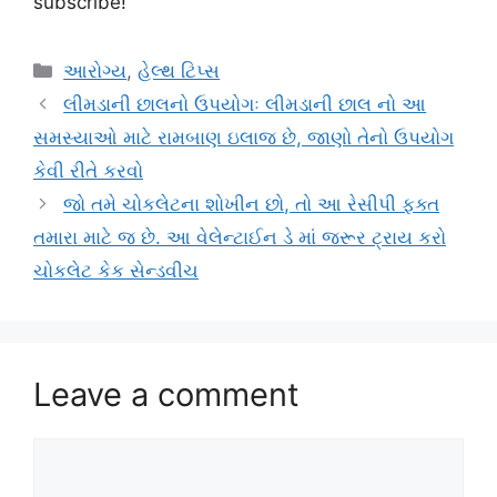
subscribe!
Categories
આરોગ્ય
,
હેલ્થ ટિપ્સ
લીમડાની છાલનો ઉપયોગઃ લીમડાની છાલ નો આ
સમસ્યાઓ માટે રામબાણ ઇલાજ છે, જાણો તેનો ઉપયોગ
કેવી રીતે કરવો
જો તમે ચોકલેટના શોખીન છો, તો આ રેસીપી ફક્ત
તમારા માટે જ છે. આ વેલેન્ટાઈન ડે માં જરૂર ટ્રાય કરો
ચોકલેટ કેક સેન્ડવીચ
Leave a comment
Comment