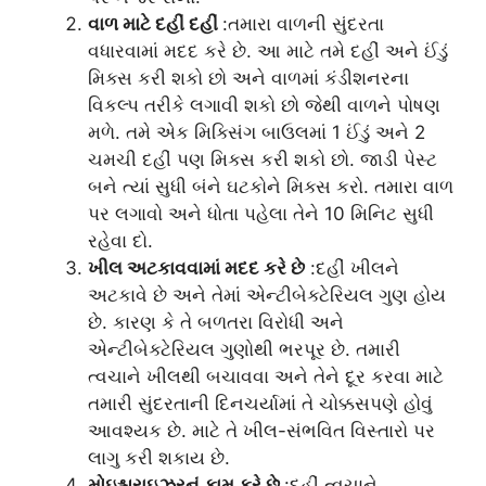
વાળ માટે દહીં દહીં
:તમારા વાળની ​​સુંદરતા
વધારવામાં મદદ કરે છે. આ માટે તમે દહીં અને ઈંડું
મિક્સ કરી શકો છો અને વાળમાં કંડીશનરના
વિકલ્પ તરીકે લગાવી શકો છો જેથી વાળને પોષણ
મળે. તમે એક મિક્સિંગ બાઉલમાં 1 ઈંડું અને 2
ચમચી દહીં પણ મિક્સ કરી શકો છો. જાડી પેસ્ટ
બને ત્યાં સુધી બંને ઘટકોને મિક્સ કરો. તમારા વાળ
પર લગાવો અને ધોતા પહેલા તેને 10 મિનિટ સુધી
રહેવા દો.
ખીલ અટકાવવામાં મદદ કરે છે
:દહીં ખીલને
અટકાવે છે અને તેમાં એન્ટીબેક્ટેરિયલ ગુણ હોય
છે. કારણ કે તે બળતરા વિરોધી અને
એન્ટીબેક્ટેરિયલ ગુણોથી ભરપૂર છે. તમારી
ત્વચાને ખીલથી બચાવવા અને તેને દૂર કરવા માટે
તમારી સુંદરતાની દિનચર્યામાં તે ચોક્કસપણે હોવું
આવશ્યક છે. માટે તે ખીલ-સંભવિત વિસ્તારો પર
લાગુ કરી શકાય છે.
મોઇશ્ચરાઇઝરનું કામ કરે છે
:દહીં ત્વચાને