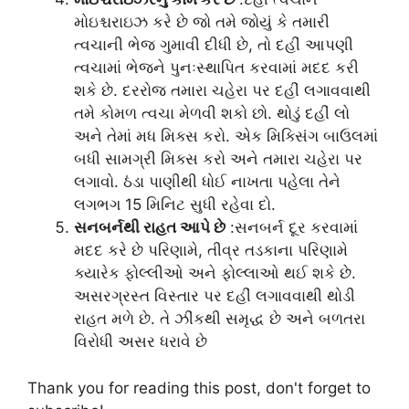
મોઇશ્ચરાઇઝ કરે છે જો તમે જોયું કે તમારી
ત્વચાની ભેજ ગુમાવી દીધી છે, તો દહીં આપણી
ત્વચામાં ભેજને પુનઃસ્થાપિત કરવામાં મદદ કરી
શકે છે. દરરોજ તમારા ચહેરા પર દહીં લગાવવાથી
તમે કોમળ ત્વચા મેળવી શકો છો. થોડું દહીં લો
અને તેમાં મધ મિક્સ કરો. એક મિક્સિંગ બાઉલમાં
બધી સામગ્રી મિક્સ કરો અને તમારા ચહેરા પર
લગાવો. ઠંડા પાણીથી ધોઈ નાખતા પહેલા તેને
લગભગ 15 મિનિટ સુધી રહેવા દો.
સનબર્નથી રાહત આપે છે
:સનબર્ન દૂર કરવામાં
મદદ કરે છે પરિણામે, તીવ્ર તડકાના પરિણામે
ક્યારેક ફોલ્લીઓ અને ફોલ્લાઓ થઈ શકે છે.
અસરગ્રસ્ત વિસ્તાર પર દહીં લગાવવાથી થોડી
રાહત મળે છે. તે ઝીંકથી સમૃદ્ધ છે અને બળતરા
વિરોધી અસર ધરાવે છે
Thank you for reading this post, don't forget to