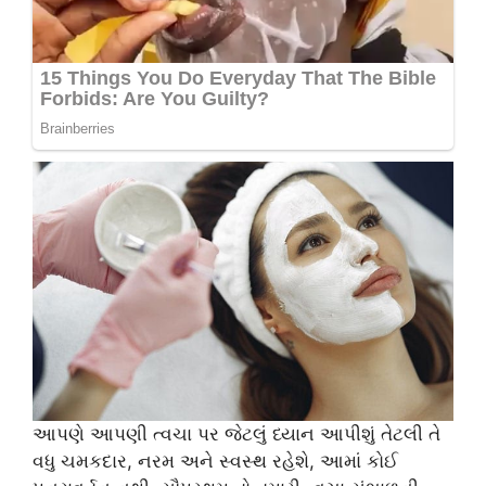
આપણે આપણી ત્વચા પર જેટલું ધ્યાન આપીશું તેટલી તે
વધુ ચમકદાર, નરમ અને સ્વસ્થ રહેશે, આમાં કોઈ