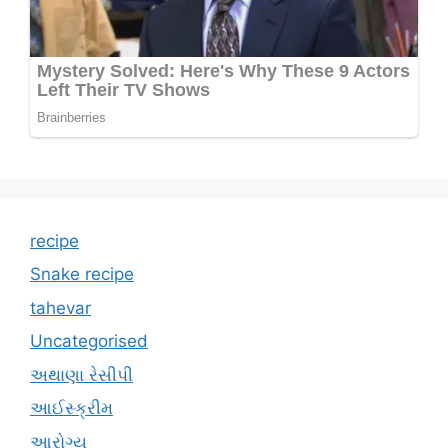
recipe
Snake recipe
tahevar
Uncategorised
અથાણા રેસીપી
આઈસ્ક્રીમ
આરોગ્ય