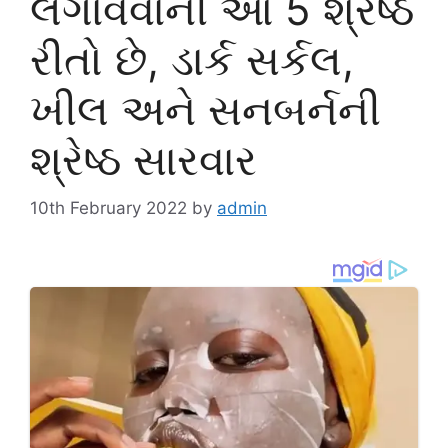
લગાવવાની આ 5 શ્રેષ્ઠ
રીતો છે, ડાર્ક સર્કલ,
ખીલ અને સનબર્નની
શ્રેષ્ઠ સારવાર
10th February 2022
by
admin