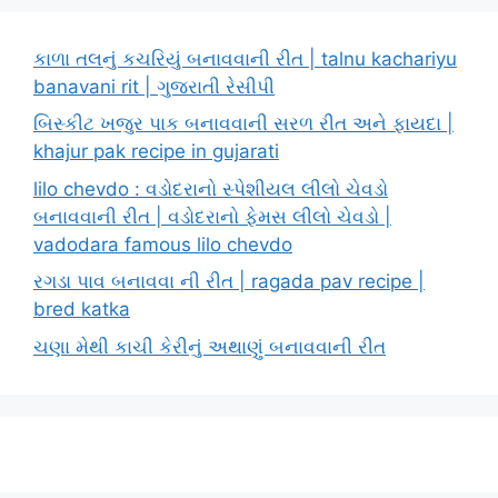
કાળા તલનું કચરિયું બનાવવાની રીત | talnu kachariyu
banavani rit | ગુજરાતી રેસીપી
બિસ્કીટ ખજુર પાક બનાવવાની સરળ રીત અને ફાયદા |
khajur pak recipe in gujarati
lilo chevdo : વડોદરાનો સ્પેશીયલ લીલો ચેવડો
બનાવવાની રીત | વડોદરાનો ફેમસ લીલો ચેવડો |
vadodara famous lilo chevdo
રગડા પાવ બનાવવા ની રીત | ragada pav recipe |
bred katka
ચણા મેથી કાચી કેરીનું અથાણું બનાવવાની રીત