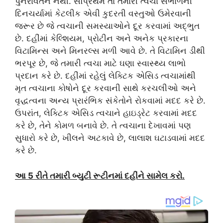
પુનરાવર્તન નથી. સૌપ્રથમ તો તમારી ત્વચા સંભાળની
દિનચર્યામાં કેટલીક એવી કુદરતી વસ્તુઓ ઉમેરવાની
જરૂર છે જે ત્વચાની સમસ્યાઓને દૂર કરવામાં અદ્ભુત
છે. દહીંમાં કેલ્શિયમ, પ્રોટીન અને અનેક પ્રકારના
વિટામિન્સ અને મિનરલ્સ મળી આવે છે. તે વિટામિન ડીથી
ભરપૂર છે, જે તમારી ત્વચા માટે ઘણા સ્વાસ્થ્ય લાભો
પ્રદાન કરે છે. દહીંમાં રહેલું લેક્ટિક એસિડ ત્વચામાંથી
મૃત ત્વચાના કોષોને દૂર કરવાની સાથે કરચલીઓ અને
વૃદ્ધત્વના અન્ય પ્રારંભિક સંકેતોને રોકવામાં મદદ કરે છે.
ઉપરાંત, લેક્ટિક એસિડ ત્વચાને હાઇડ્રેટ કરવામાં મદદ
કરે છે, તેને કોમળ બનાવે છે. તે ત્વચાના દેખાવમાં પણ
સુધારો કરે છે, ખીલને અટકાવે છે, લાલાશ ઘટાડવામાં મદદ
કરે છે.
આ 5 રીતે તમારી બ્યુટી રૂટીનમાં દહીંને સામેલ કરો.