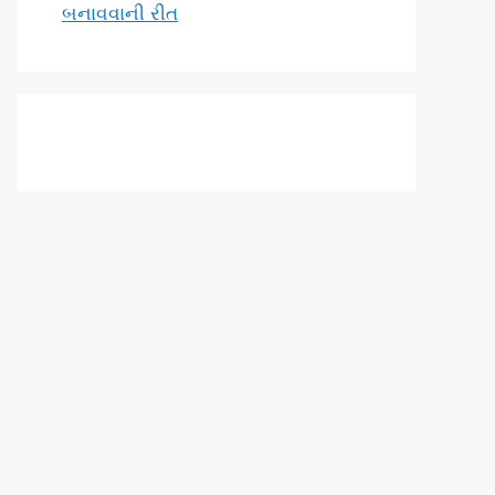
બનાવવાની રીત