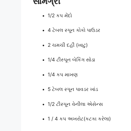
સામગ્રી
1/2 કપ મેંદો
4 ટેબલ સ્પૂન કોકો પાઉડર
2 ચમચી દહીં (ખાટુ)
1/4 ટીસ્પૂન બેકિંગ સોડા
1/4 કપ માખણ
5 ટેબલ સ્પૂન પાવડર ખાંડ
1/2 ટીસ્પૂન વેનીલા એસેન્સ
1 / 4 કપ અખરોટ(કટકા કરેલા)