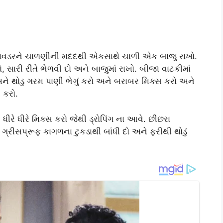
 પાવડરને ચાળણીની મદદથી એકસાથે ચાળી એક બાજુ રાખો.
, સારી રીતે ભેળવી દો અને બાજુમાં રાખો. બીજા વાટકીમાં
ને થોડુ ગરમ પાણી ભેગું કરો અને બરાબર મિક્સ કરો અને
 કરો.
ીરે ધીરે મિક્સ કરો જેથી ડ્રોપિંગ ના આવે. છીછરા
્રીસપ્રૂફ કાગળના ટુકડાથી બાંધી દો અને ફરીથી થોડું