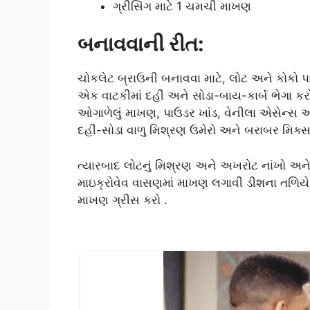
ગ્રીસિંગ માટે 1 ચમચી માખણ
બનાવવાની રીત:
ચોકલેટ બ્રાઉની બનાવવા માટે, લોટ અને કોકો
એક વાટકીમાં દહીં અને સોડા-બાય-કાર્બ ભેગા કરો
ઓગાળેલું માખણ, પાઉડર ખાંડ, વેનીલા એસેન્સ અ
દહીં-સોડા વાળુ મિશ્રણ ઉમેરો અને બરાબર મિક્સ
ત્યારબાદ લોટનું મિશ્રણ અને અખરોટ નાંખો અને ધ
માઇક્રોવેવ વાસણમાં માખણ લગાવી ડીશના તળિયે ગ
માખણ ગ્રીસ કરો .