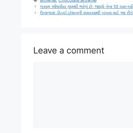
Brownie
,
Chocolate Brownie
લસણ ઔષધીય ગુણથી ભરેલું છે, જાણો તેના 10 ચમત્કારિ
ઉનાળામાં ડીહાઈડ્રેશનની સમસ્યાથી બચવા માટે આ રીત
Leave a comment
Comment