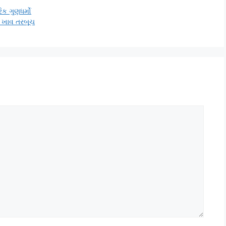
ક ગુણધર્મો
ે ખાવ તરબૂચ