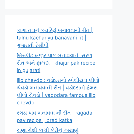
કાળા તલનું કચરિયું બનાવવાની રીત |
talnu kachariyu banavani rit |
ગુજરાતી રેસીપી
બિસ્કીટ ખજુર પાક બનાવવાની સરળ
રીત અને ફાયદા | khajur pak recipe
in gujarati
lilo chevdo : વડોદરાનો સ્પેશીયલ લીલો
ચેવડો બનાવવાની રીત | વડોદરાનો ફેમસ
લીલો ચેવડો | vadodara famous lilo
chevdo
રગડા પાવ બનાવવા ની રીત | ragada
pav recipe | bred katka
ચણા મેથી કાચી કેરીનું અથાણું