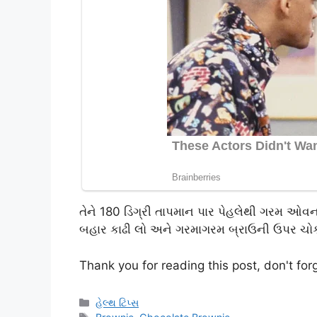
તેને 180 ડિગ્રી તાપમાન પાર પેહલેથી ગરમ ઓવનમા
બહાર કાઢી લો અને ગરમાગરમ બ્રાઉની ઉપર ચોકલ
Thank you for reading this post, don't for
Categories
હેલ્થ ટિપ્સ
Tags