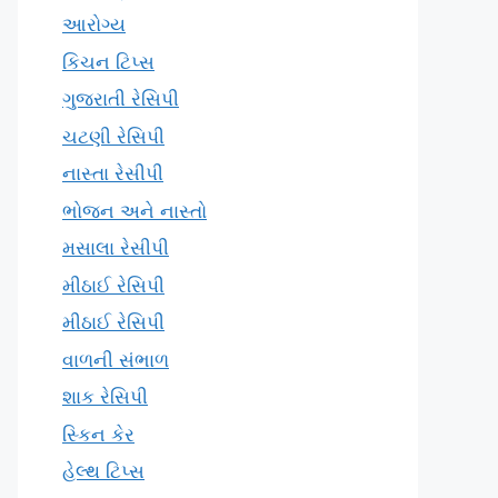
આરોગ્ય
કિચન ટિપ્સ
ગુજરાતી રેસિપી
ચટણી રેસિપી
નાસ્તા રેસીપી
ભોજન અને નાસ્તો
મસાલા રેસીપી
મીઠાઈ રેસિપી
મીઠાઈ રેસિપી
વાળની સંભાળ
શાક રેસિપી
સ્કિન કેર
હેલ્થ ટિપ્સ