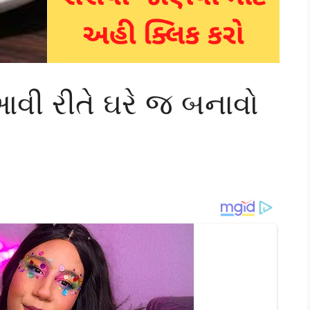
આવી રીતે ઘરે જ બનાવો