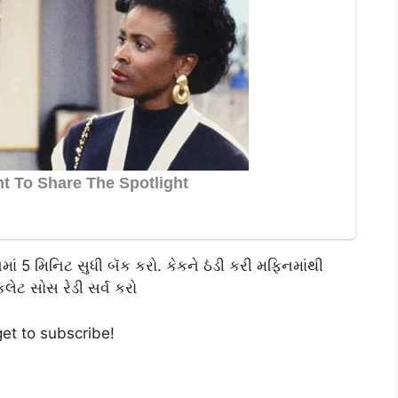
ં 5 મિનિટ સુધી બૅક કરો. કેકને ઠંડી કરી મફિનમાંથી
ેટ સોસ રેડી સર્વ કરો
get to subscribe!