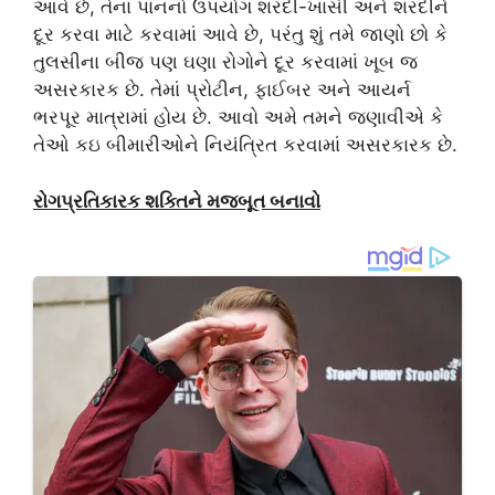
આવે છે, તેના પાનનો ઉપયોગ શરદી-ખાંસી અને શરદીને
દૂર કરવા માટે કરવામાં આવે છે, પરંતુ શું તમે જાણો છો કે
તુલસીના બીજ પણ ઘણા રોગોને દૂર કરવામાં ખૂબ જ
અસરકારક છે. તેમાં પ્રોટીન, ફાઈબર અને આયર્ન
ભરપૂર માત્રામાં હોય છે. આવો અમે તમને જણાવીએ કે
તેઓ કઇ બીમારીઓને નિયંત્રિત કરવામાં અસરકારક છે.
રોગપ્રતિકારક શક્તિને મજબૂત બનાવો