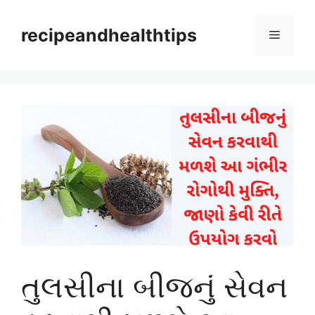
Skip
to
recipeandhealthtips
Menu
content
તુલસીના બીજનું સેવન