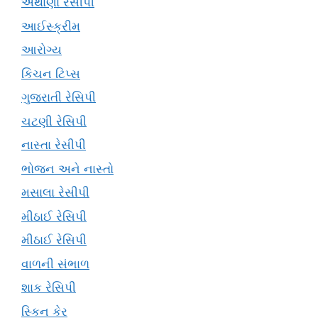
અથાણા રેસીપી
આઈસ્ક્રીમ
આરોગ્ય
કિચન ટિપ્સ
ગુજરાતી રેસિપી
ચટણી રેસિપી
નાસ્તા રેસીપી
ભોજન અને નાસ્તો
મસાલા રેસીપી
મીઠાઈ રેસિપી
મીઠાઈ રેસિપી
વાળની સંભાળ
શાક રેસિપી
સ્કિન કેર