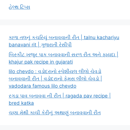
હેલ્થ ટિપ્સ
કાળા તલનું કચરિયું બનાવવાની રીત | talnu kachariyu
banavani rit | ગુજરાતી રેસીપી
બિસ્કીટ ખજુર પાક બનાવવાની સરળ રીત અને ફાયદા |
khajur pak recipe in gujarati
lilo chevdo : વડોદરાનો સ્પેશીયલ લીલો ચેવડો
બનાવવાની રીત | વડોદરાનો ફેમસ લીલો ચેવડો |
vadodara famous lilo chevdo
રગડા પાવ બનાવવા ની રીત | ragada pav recipe |
bred katka
ચણા મેથી કાચી કેરીનું અથાણું બનાવવાની રીત