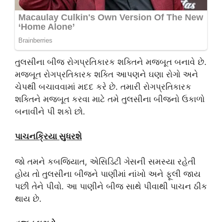
તુલસીના બીજ રોગપ્રતિકારક શક્તિને મજબૂત બનાવે છે.
મજબૂત રોગપ્રતિકારક શક્તિ આપણને ઘણા રોગો અને
ચેપથી બચાવવામાં મદદ કરે છે. તમારી રોગપ્રતિકારક
શક્તિને મજબૂત કરવા માટે તમે તુલસીના બીજનો ઉકાળો
બનાવીને પી શકો છો.
પાચનક્રિયા સુધરશે
જો તમને કબજિયાત, એસિડિટી ગેસની સમસ્યા રહેતી
હોય તો તુલસીના બીજને પાણીમાં નાંખો અને ફૂલી જાય
પછી તેને પીવો. આ પાણીને બીજ સાથે પીવાથી પાચન ઠીક
થાય છે.