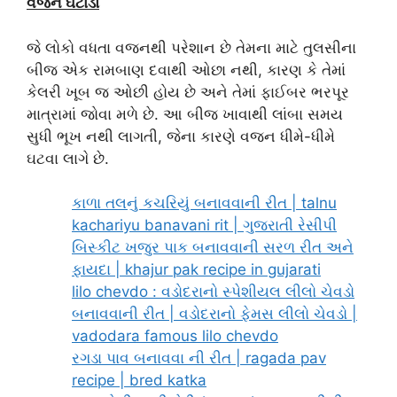
વજન ઘટાડો
જે લોકો વધતા વજનથી પરેશાન છે તેમના માટે તુલસીના
બીજ એક રામબાણ દવાથી ઓછા નથી, કારણ કે તેમાં
કેલરી ખૂબ જ ઓછી હોય છે અને તેમાં ફાઈબર ભરપૂર
માત્રામાં જોવા મળે છે. આ બીજ ખાવાથી લાંબા સમય
સુધી ભૂખ નથી લાગતી, જેના કારણે વજન ધીમે-ધીમે
ઘટવા લાગે છે.
કાળા તલનું કચરિયું બનાવવાની રીત | talnu
kachariyu banavani rit | ગુજરાતી રેસીપી
બિસ્કીટ ખજુર પાક બનાવવાની સરળ રીત અને
ફાયદા | khajur pak recipe in gujarati
lilo chevdo : વડોદરાનો સ્પેશીયલ લીલો ચેવડો
બનાવવાની રીત | વડોદરાનો ફેમસ લીલો ચેવડો |
vadodara famous lilo chevdo
રગડા પાવ બનાવવા ની રીત | ragada pav
recipe | bred katka