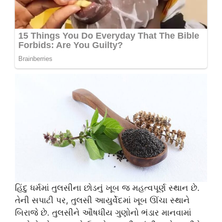
હિંદુ ધર્મમાં તુલસીના છોડનું ખૂબ જ મહત્વપૂર્ણ સ્થાન છે.
તેની સપાટી પર, તુલસી આયુર્વેદમાં ખૂબ ઊંચા સ્થાને
બિરાજે છે. તુલસીને ઔષધીય ગુણોનો ભંડાર માનવામાં