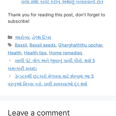
ચણા મેથી કાચી કેરીનું અથાણું બનાવવાની રીત
Thank you for reading this post, don't forget to
subscribe!
Categories
આરોગ્ય
,
હેલ્થ ટિપ્સ
Tags
Bassil
,
Bassil seeds
,
Gharghaththu upchar
,
Health
,
Health tips
,
Home remedies
ખાલી પેટે ગોળ અને જીરાનું પાણી પીવો, થશે 5
ચમત્કારી ફાયદા
ડેન્ડ્રફથી છુટકારો મેળવવા માટે શેમ્પૂમાં આ 5
વસ્તુઓ મિક્સ કરો, ઘણી સમસ્યાઓ દૂર થશે
Leave a comment