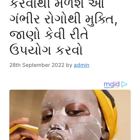
કરવાથી મળશે આ
ગંભીર રોગોથી મુક્તિ,
જાણો કેવી રીતે
ઉપયોગ કરવો
28th September 2022
by
admin