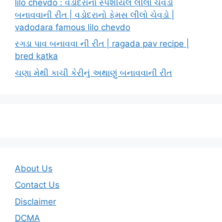
lilo chevdo : વડોદરાનો સ્પેશીયલ લીલો ચેવડો
બનાવવાની રીત | વડોદરાનો ફેમસ લીલો ચેવડો |
vadodara famous lilo chevdo
રગડા પાવ બનાવવા ની રીત | ragada pav recipe |
bred katka
ચણા મેથી કાચી કેરીનું અથાણું બનાવવાની રીત
About Us
Contact Us
Disclaimer
DCMA