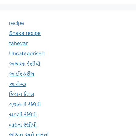
recipe
Snake recipe
tahevar
Uncategorised
અથાણા રેસીપી
આઈસ્ક્રીમ
આરોગ્ય
કિચન ટિપ્સ
ગુજરાતી રેસિપી
ચટણી રેસિપી
નાસ્તા રેસીપી
ભોજન અને નાસ્તો