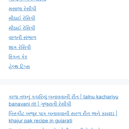
મસાલા રેસીપી
મીઠાઈ રેસિપી
મીઠાઈ રેસિપી
વાળની સંભાળ
શાક રેસિપી
સ્કિન કેર
હેલ્થ ટિપ્સ
કાળા તલનું કચરિયું બનાવવાની રીત | talnu kachariyu
banavani rit | ગુજરાતી રેસીપી
બિસ્કીટ ખજુર પાક બનાવવાની સરળ રીત અને ફાયદા |
khajur pak recipe in gujarati