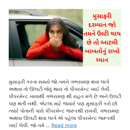
મુસાફરી કરતા સમયે જો તમને ગભરામણ થવા લાગે
અથવા તો ઊલટી જેવું થાય તો પીપરમેન્ટ ખાઈ લેવી.
પીપરમેન્ટ ખાવાથી ગભરામણ થી રાહત મળે છે અને ઉલટી
પણ થતી નથી. એટલા માટે જ્યારે પણ મુસાફરી કરો છો
ત્યારે પોતાની પાસે પીપરમેન્ટ જરૂરથી રાખવી. ગભરામણ
અથવા ઊલટી થવા લાગે એ પહેલા પીપરમેન્ટ જરૂરથી
ખાઈ લેવી. જો તમે …
Read more