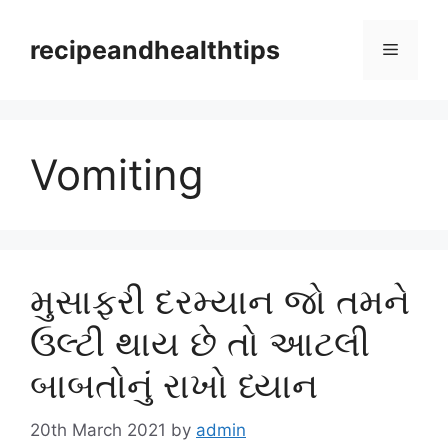
Skip
to
recipeandhealthtips
Menu
content
Vomiting
મુસાફરી દરમ્યાન જો તમને
ઉલ્ટી થાય છે તો આટલી
બાબતોનું રાખો ધ્યાન
20th March 2021
by
admin