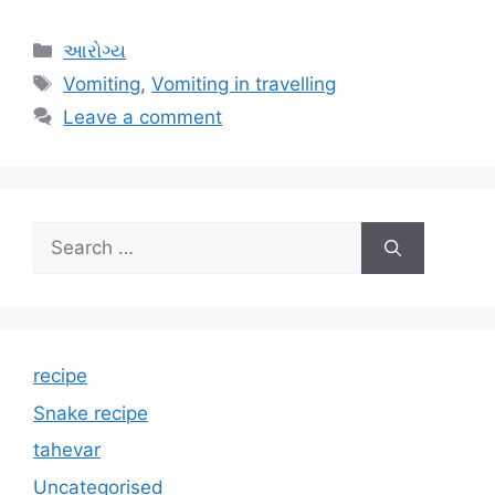
Categories
આરોગ્ય
Tags
Vomiting
,
Vomiting in travelling
Leave a comment
Search
for:
recipe
Snake recipe
tahevar
Uncategorised