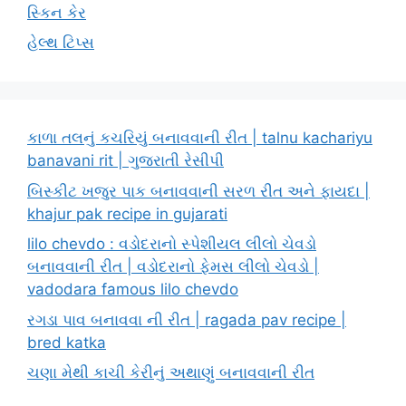
સ્કિન કેર
હેલ્થ ટિપ્સ
કાળા તલનું કચરિયું બનાવવાની રીત | talnu kachariyu
banavani rit | ગુજરાતી રેસીપી
બિસ્કીટ ખજુર પાક બનાવવાની સરળ રીત અને ફાયદા |
khajur pak recipe in gujarati
lilo chevdo : વડોદરાનો સ્પેશીયલ લીલો ચેવડો
બનાવવાની રીત | વડોદરાનો ફેમસ લીલો ચેવડો |
vadodara famous lilo chevdo
રગડા પાવ બનાવવા ની રીત | ragada pav recipe |
bred katka
ચણા મેથી કાચી કેરીનું અથાણું બનાવવાની રીત