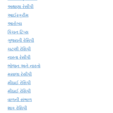
અથાણા રેસીપી
આઈસ્ક્રીમ
આરોગ્ય
કિચન ટિપ્સ
ગુજરાતી રેસિપી
ચટણી રેસિપી
નાસ્તા રેસીપી
ભોજન અને નાસ્તો
મસાલા રેસીપી
મીઠાઈ રેસિપી
મીઠાઈ રેસિપી
વાળની સંભાળ
શાક રેસિપી